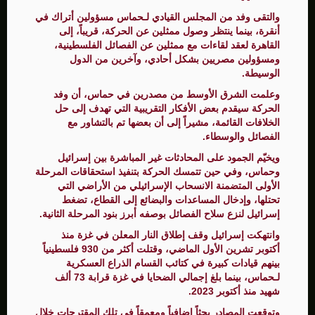
والتقى وفد من المجلس القيادي لـحماس مسؤولين أتراك في
أنقرة، بينما ينتظر وصول ممثلين عن الحركة، قريباً، إلى
القاهرة لعقد لقاءات مع ممثلين عن الفصائل الفلسطينية،
ومسؤولين مصريين بشكل أحادي، وآخرين من الدول
الوسيطة.
وعلمت الشرق الأوسط من مصدرين في حماس، أن وفد
الحركة سيقدم بعض الأفكار التقريبية التي تهدف إلى حل
الخلافات القائمة، مشيراً إلى أن بعضها تم بالتشاور مع
الفصائل والوسطاء.
ويخيّم الجمود على المحادثات غير المباشرة بين إسرائيل
وحماس، وفي حين تتمسك الحركة بتنفيذ استحقاقات المرحلة
الأولى المتضمنة الانسحاب الإسرائيلي من الأراضي التي
تحتلها، وإدخال المساعدات والبضائع إلى القطاع، تضغط
إسرائيل لنزع سلاح الفصائل بوصفه أبرز بنود المرحلة الثانية.
وانتهكت إسرائيل وقف إطلاق النار المعلن في غزة منذ
أكتوبر تشرين الأول الماضي، وقتلت أكثر من 930 فلسطينياً
بينهم قيادات كبيرة في كتائب القسام الذراع العسكرية
لـحماس، بينما بلغ إجمالي الضحايا في غزة قرابة 73 ألف
شهيد منذ أكتوبر 2023.
وتوقعت المصادر بحثاً إضافياً ومعمقاً في تلك المقترحات خلال