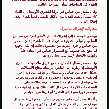
التقدم في المباحثات بشأن المراحل التالية.
وقال مصدر من حماس في تركيا لـلشرق الأوسط، إن اللقاء
كان مهماً، وبحث العديد من الأفكار للمضي قدماً باتفاق وقف
إطلاق النار.
محاولات لإشراك ملادينوف
ويسعى الوسطاء إلى إشراك الممثل الأعلى لغزة في مجلس
السلام، نيكولاي ملادينوف، في لقاءات القاهرة؛ إلا أن مصادر
من حماس وأخرى مقربة من ملادينوف قالت إن تلك الجهود
لم تنجح بعد خصوصاً مع استمرار حماس في انتقاده علناً،
واتهامه بالانحياز لإسرائيل، وتبنّي روايتها.
وقال مصدر مطلع على تواصل مع فريق ملادينوف لـالشرق
الأوسط، إن زيارته إلى القاهرة مرتبطة بنجاح الاتصالات
بشكل جدي بين حماس والوسطاء، وأضاف: من دون إحراز
أي تقدم لا معنى لوجوده أو حضوره في القاهرة، وملادينوف
على تواصل باستمرار مع الوسطاء، ويتم إطلاعه على
المستجدات اللازمة، وفي حال كانت هناك بوادر إيجابية جدية
سيحضر فوراً سواء إلى القاهرة أو غيرها من العواصم.
وأكد المصدر أن موقف ملادينوف بشأن الوضع في غزة، يمثل
موقف مجلس السلام بشكل كامل، والذي يصر على نزع
السلاح بأكمله في قطاع غزة، سواء الفصائلي أو العشائري