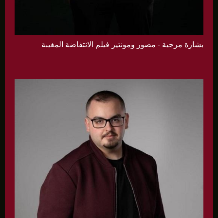
بشارة مرجية - مصور ومونتير فيلم الانتفاضة المغيبة