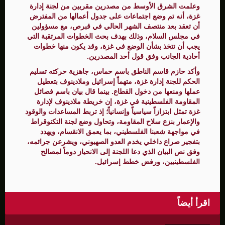
وعلمت الشرق الأوسط من مصدرين مقربين من لجنة إدارة
غزة، أنه تم وضع اجتماعات على جدول أعمالها من المفترض
أن تعقد بعد منتصف الشهر الحالي في قبرص، مع مسؤولين
في مجلس السلام، وذلك بهدف بحث الخطوات المرتقبة التي
يجب أن تتخذ بشأن الوضع في غزة، وقد يكون منها خطوات
أحادية الجانب وفق قول أحد المصدرين.
وأكد حازم قاسم الناطق باسم حماس، جاهزية حركته تسليم
الحكم للجنة إدارة غزة، متهماً إسرائيل وملادينوف بتعطيل
عملها ومنعها من دخول القطاع. بينما قال بيان باسم فصائل
المقاومة الفلسطينية في غزة، إن خريطة ملادينوف لإدارة
غزة تمثل ابتزازاً سياسياً وإنسانياً؛ إذ تربط المساعدات والوقود
والإعمار بنزع سلاح المقاومة، وتحاول وضع لجنة التكنوقراط
في مواجهة شعبنا الفلسطيني، بما يعمق الانقسام، ويهدد
بتفجير صراع داخلي يخدم العدو الصهيوني، ويشرعن جرائمه،
وفق نص البيان الذي دعا اللجنة إلى الانحياز دوماً لمصالح
الفلسطينيين، ورفض خطط إسرائيل.
اقرأ أيضاً