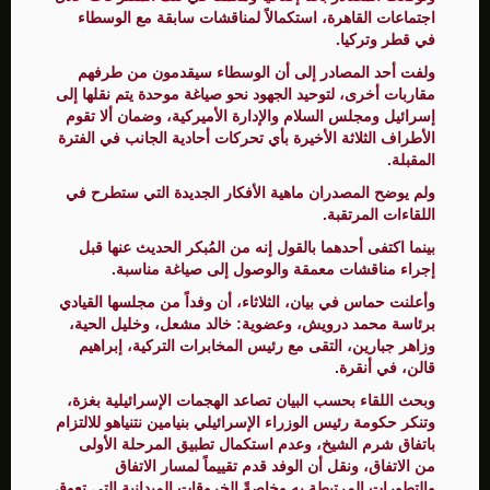
اجتماعات القاهرة، استكمالاً لمناقشات سابقة مع الوسطاء
في قطر وتركيا.
ولفت أحد المصادر إلى أن الوسطاء سيقدمون من طرفهم
مقاربات أخرى، لتوحيد الجهود نحو صياغة موحدة يتم نقلها إلى
إسرائيل ومجلس السلام والإدارة الأميركية، وضمان ألا تقوم
الأطراف الثلاثة الأخيرة بأي تحركات أحادية الجانب في الفترة
المقبلة.
ولم يوضح المصدران ماهية الأفكار الجديدة التي ستطرح في
اللقاءات المرتقبة.
بينما اكتفى أحدهما بالقول إنه من المُبكر الحديث عنها قبل
إجراء مناقشات معمقة والوصول إلى صياغة مناسبة.
وأعلنت حماس في بيان، الثلاثاء، أن وفداً من مجلسها القيادي
برئاسة محمد درويش، وعضوية: خالد مشعل، وخليل الحية،
وزاهر جبارين، التقى مع رئيس المخابرات التركية، إبراهيم
قالن، في أنقرة.
وبحث اللقاء بحسب البيان تصاعد الهجمات الإسرائيلية بغزة،
وتنكر حكومة رئيس الوزراء الإسرائيلي بنيامين نتنياهو للالتزام
باتفاق شرم الشيخ، وعدم استكمال تطبيق المرحلة الأولى
من الاتفاق، ونقل أن الوفد قدم تقييماً لمسار الاتفاق
والتطورات المرتبطة به وخاصةً الخروقات الميدانية التي تعوق