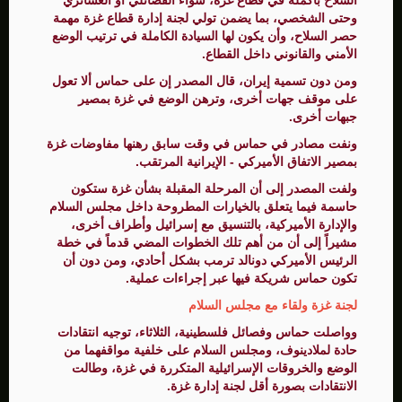
وحتى الشخصي، بما يضمن تولي لجنة إدارة قطاع غزة مهمة
حصر السلاح، وأن يكون لها السيادة الكاملة في ترتيب الوضع
الأمني والقانوني داخل القطاع.
ومن دون تسمية إيران، قال المصدر إن على حماس ألا تعول
على موقف جهات أخرى، وترهن الوضع في غزة بمصير
جبهات أخرى.
ونفت مصادر في حماس في وقت سابق رهنها مفاوضات غزة
بمصير الاتفاق الأميركي - الإيرانية المرتقب.
ولفت المصدر إلى أن المرحلة المقبلة بشأن غزة ستكون
حاسمة فيما يتعلق بالخيارات المطروحة داخل مجلس السلام
والإدارة الأميركية، بالتنسيق مع إسرائيل وأطراف أخرى،
مشيراً إلى أن من أهم تلك الخطوات المضي قدماً في خطة
الرئيس الأميركي دونالد ترمب بشكل أحادي، ومن دون أن
تكون حماس شريكة فيها عبر إجراءات عملية.
لجنة غزة ولقاء مع مجلس السلام
وواصلت حماس وفصائل فلسطينية، الثلاثاء، توجيه انتقادات
حادة لملادينوف، ومجلس السلام على خلفية مواقفهما من
الوضع والخروقات الإسرائيلية المتكررة في غزة، وطالت
الانتقادات بصورة أقل لجنة إدارة غزة.