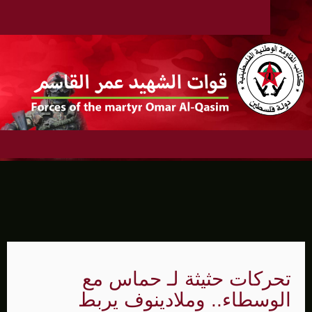
تحركات حثيثة لـ حماس مع
الوسطاء.. وملادينوف يربط