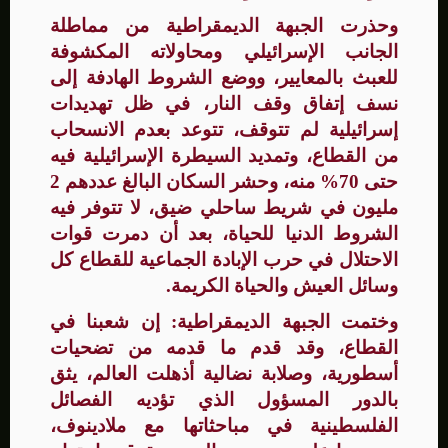
وحذرت الجبهة الديمقراطية من مماطلة
الجانب الإسرائيلي ومحاولاته المكشوفة
للعبث بالمعايير، ووضع الشروط الهادفة إلى
نسف إتفاق وقف النار، في ظل تهديدات
إسرائيلية لم تتوقف، تتوعد بعدم الانسحاب
من القطاع، وتمديد السيطرة الإسرائيلية فيه
حتى 70% منه، وحشر السكان البالغ عددهم 2
مليون في شريط ساحلي ضيق، لا تتوفر فيه
الشروط الدنيا للحياة، بعد أن دمرت قوات
الاحتلال في حرب الإبادة الجماعية للقطاع كل
وسائل العيش والحياة الكريمة.
وختمت الجبهة الديمقراطية: إن شعبنا في
القطاع، وقد قدم ما قدمه من تضحيات
أسطورية، وصلابة نضالية أذهلت العالم، يثق
بالدور المسؤول الذي تؤديه الفصائل
الفلسطينية في مباحثاتها مع ملادينوف،