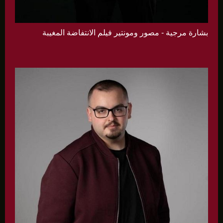
بشارة مرجية - مصور ومونتير فيلم الانتفاضة المغيبة