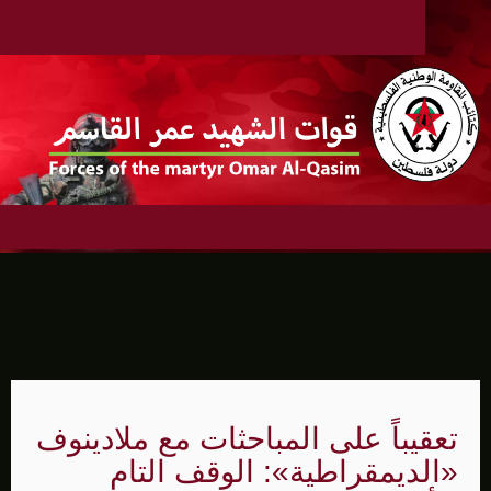
تعقيباً على المباحثات مع ملادينوف
«الديمقراطية»: الوقف التام