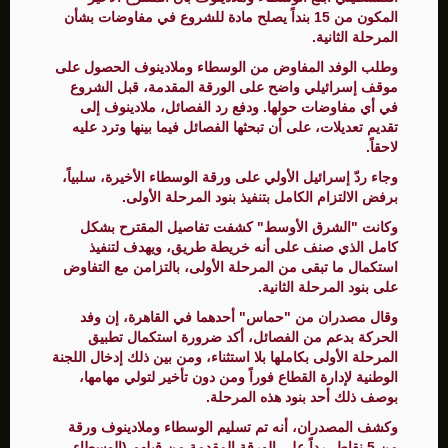
المكون من 15 بنداً يصلح مادة للشروع في مفاوضات بشأن
المرحلة الثانية.
وطلب الوفد المفاوض من الوسطاء وملادينوف الحصول على
موقف إسرائيلي واضح على الورقة المقدمة، قبل الشروع
في أي مفاوضات حولها. ودفع رد الفصائل، ملادينوف إلى
تقديم تعديلات، على أن تبحثها الفصائل فيما بينها وترد عليه
لاحقاً.
وجاء ردّ إسرائيل الأولي على ورقة الوسطاء الأخيرة، سلبياً،
برفض الالتزام الكامل بتنفيذ بنود المرحلة الأولى.
وكانت "الشرق الأوسط" كشفت تفاصيل المقترح بشكل
كامل الذي صنف على أنه خريطة طريق، ويهدف لتنفيذ
استكمال ما تبقى من المرحلة الأولى، بالتزامن مع التفاوض
على بنود المرحلة الثانية.
وقال مصدران من "حماس" أحدهما في القاهرة، إن وفد
الحركة بدعم من الفصائل، أكد ضرورة استكمال تطبيق
المرحلة الأولى بكاملها بلا استثناء، ومن بين ذلك إدخال اللجنة
الوطنية لإدارة القطاع فوراً ومن دون تأخير لتولي مهامها،
بوصف ذلك أحد بنود هذه المرحلة.
وكشف المصدران، أنه تم تسليم الوسطاء وملادينوف ورقة
من 5 نقاط، رداً على الورقة المقدمة من قبلهم (الوسطاء