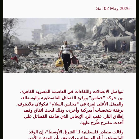
Sat 02 May 2026
تتواصل الاتصالات واللقاءات في العاصمة المصرية القاهرة،
بين حركة "حماس" ووفود الفصائل الفلسطينية والوسطاء،
والممثل الأعلى لغزة في "مجلس السلام" نيكولاي ملادينوف،
برفقة شخصيات أميركية وأخرى، وذلك لبحث اتفاق وقف
إطلاق النار، عقب الرد الإيجابي الذي قدّمته الفصائل على
أحدث مقترح طُرح عليها.
وقالت مصادر فلسطينية لـ"الشرق الأوسط"، إن الوفد
الفلسطيني أبلغ الوسطاء وملادينوف بأن المقترح الأخير