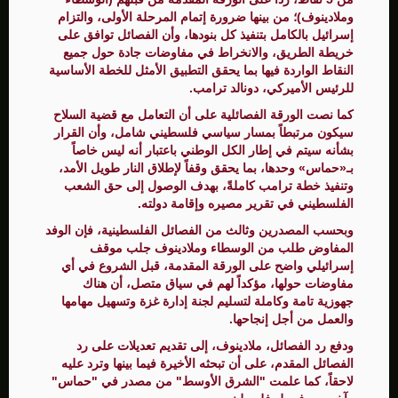
وملادينوف)؛ من بينها ضرورة إتمام المرحلة الأولى، والتزام
إسرائيل بالكامل بتنفيذ كل بنودها، وأن الفصائل توافق على
خريطة الطريق، والانخراط في مفاوضات جادة حول جميع
النقاط الواردة فيها بما يحقق التطبيق الأمثل للخطة الأساسية
للرئيس الأميركي، دونالد ترامب.
كما نصت الورقة الفصائلية على أن التعامل مع قضية السلاح
سيكون مرتبطاً بمسار سياسي فلسطيني شامل، وأن القرار
بشأنه سيتم في إطار الكل الوطني باعتبار أنه ليس خاصاً
بـ«حماس» وحدها، بما يحقق وقفاً لإطلاق النار طويل الأمد،
وتنفيذ خطة ترامب كاملةً، بهدف الوصول إلى حق الشعب
الفلسطيني في تقرير مصيره وإقامة دولته.
وبحسب المصدرين وثالث من الفصائل الفلسطينية، فإن الوفد
المفاوض طلب من الوسطاء وملادينوف جلب موقف
إسرائيلي واضح على الورقة المقدمة، قبل الشروع في أي
مفاوضات حولها، مؤكداً لهم في سياق متصل، أن هناك
جهوزية تامة وكاملة لتسليم لجنة إدارة غزة وتسهيل مهامها
والعمل من أجل إنجاحها.
ودفع رد الفصائل، ملادينوف، إلى تقديم تعديلات على رد
الفصائل المقدم، على أن تبحثه الأخيرة فيما بينها وترد عليه
لاحقاً، كما علمت "الشرق الأوسط" من مصدر في "حماس"