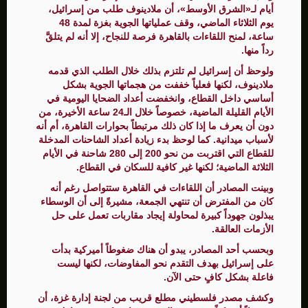
أيام لـ«الشرق الأوسط»، أن ملادينوف طلب من إسرائيل،
يوم الثلاثاء الماضي، وقف عملياتها الجوية بغزة لمدة 48
ساعة، لمنح اللقاءات بالقاهرة فرصة للنجاح، إلا أنه لم يتلقَّ
رداً منها.
ولوحظ أن إسرائيل لم تلتزم بذلك خلال الطلب الذي قدمه
ملادينوف، لكنها فعلياً خففت من هجماتها الجوية بشكل
أساسي داخل القطاع، وانخفضت أعداد الضحايا اليومية في
الأيام القليلة الماضية، خصوصاً خلال الـ24 ساعة الأخيرة، من
دون أن يعرف ما إذا كان ذلك مرتبطاً بحوارات القاهرة، أم أنه
لأسباب ميدانية. كما لوحظ بدء زيادة أعداد الشاحنات المدخلة
للقطاع التي اقتربت من نحو 200 إلى 280 شاحنة في الأيام
الثلاثة الماضية؛ لكنها غير كافية للسكان في القطاع.
وبينت المصادر أن اللقاءات في القاهرة ستتواصل رغم أنه
كان من المفترض أن تنتهي الجمعة، مشيرةً إلى أن الوسطاء
يبذلون جهوداً كبيرة لمحاولة إيجاد مقاربات تعمل على حل
الأزمات العالقة.
وبحسب أحد المصادر، يبدو أن هناك ضغوطاً أميركية بدأت
على إسرائيل بهدف التقدم نحو المفاوضات، لكنها ليست
فاعلة بشكل كافٍ حتى الآن.
وكشف مصدر فلسطيني مطلع قريب من لجنة إدارة غزة، أن