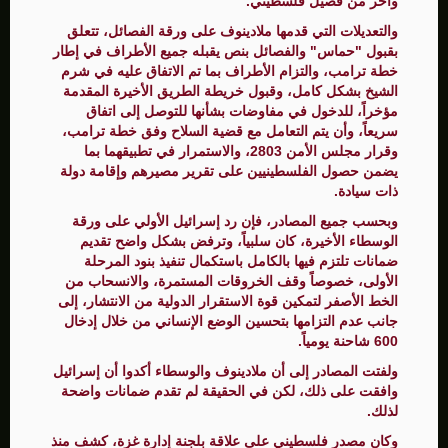
وآخر من فصيل فلسطيني.
والتعديلات التي قدمها ملادينوف على ورقة الفصائل، تتعلق
بقبول "حماس" والفصائل بنص يقبله جميع الأطراف في إطار
خطة ترامب، والتزام الأطراف بما تم الاتفاق عليه في شرم
الشيخ بشكل كامل، وقبول خريطة الطريق الأخيرة المقدمة
مؤخراً، للدخول في مفاوضات بشأنها للتوصل إلى اتفاق
سريعاً، وأن يتم التعامل مع قضية السلاح وفق خطة ترامب،
وقرار مجلس الأمن 2803، والاستمرار في تطبيقهما بما
يضمن حصول الفلسطينيين على تقرير مصيرهم وإقامة دولة
ذات سيادة.
وبحسب جميع المصادر، فإن رد إسرائيل الأولي على ورقة
الوسطاء الأخيرة، كان سلبياً، وترفض بشكل واضح تقديم
ضمانات تلتزم فيها بالكامل باستكمال تنفيذ بنود المرحلة
الأولى، خصوصاً وقف الخروقات المستمرة، والانسحاب من
الخط الأصفر لتمكين قوة الاستقرار الدولية من الانتشار، إلى
جانب عدم التزامها بتحسين الوضع الإنساني من خلال إدخال
600 شاحنة يومياً.
ولفتت المصادر إلى أن ملادينوف والوسطاء أكدوا أن إسرائيل
وافقت على ذلك، لكن في الحقيقة لم تقدم ضمانات واضحة
لذلك.
وكان مصدر فلسطيني على علاقة بلجنة إدارة غزة، كشف منذ