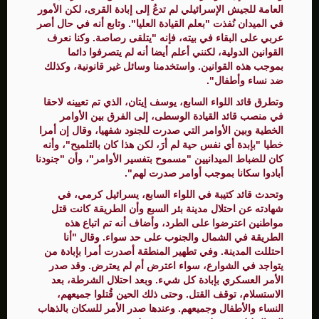
العامة للجيش الإسرائيلي لم تدعُ إلى إبادة القرى، لكن الأمور
في الميدان نُفذت "بعلم القيادة العليا". وتابع أنه في حال أصر
عربي على البقاء في بيته، فإنه "يتلقى رصاصة. وكنا نعرف
القوانين الدولية، لكنني أعلم أيضا أنه لم يتصرفوا دائما
بموجب هذه القوانين. واستخدمنا وسائل غير قانونية، وكذلك
ضد نساء وأطفال".
وتطرق قائد اللواء السابع، يوسف إيتان، الذي تم تعيينه لاحقا
في منصب قائد القيادة الوسطى، إلى الفرق بين الأوامر
الخطية وبين الأوامر التي صدرت للجنود شفهيا، وقال إن أمرا
خطيا "بإبدة أي نفس حية لم أرَ، لكن هذا كان بالتلميح"، وأنه
كان للضباط الميدانيين "مسموح بتفسير الأوامر"، وأن "جنودنا
أبادوا سكانا بموجب أوامر صدرت لهم".
وتحدث قائد كتيبة في اللواء السابع، يسرائيل كرمي، في
شهادته عن احتلال مدينة بئر السبع وأن الطريقة كانت قتل
مواطنين اعترضوا على الطرد، وأضاف أنه تم اتباع هذه
الطريقة في الشمال والجنوب على حد سواء. وقال "أنا
احتللت المدينة. وفي تطهير المنطقة أصدرت أمرا بإبادة من
يتواجد في الشوارع، سواء اعترض أم لم يعترض. وقد صدر
الأمر العسكري بإبادة كل شيء. وبعد احتلال الشرطة، بعد
الاستسلام، توقف القتل. وحتى ذلك الحين قُتلوا جميعهم،
النساء والأطفال وجميعهم. وعندها صدر الأمر للسكان بالذهاب