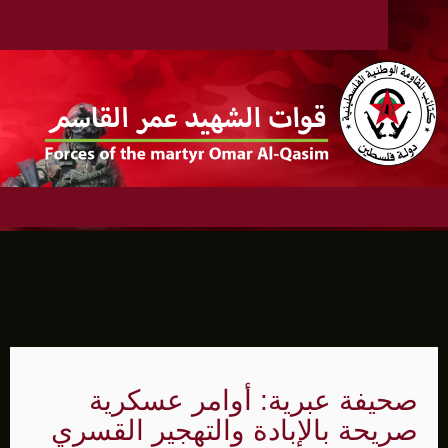
صحيفة عبرية: أوامر عسكرية
صريحة بالإبادة والتهجير القسري