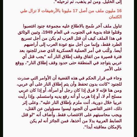
إلى الخليل. ومن لم يذهب، تم ترحيله".
16 مليون ملف من أصل 17 مليونا بالأرشيفات لا تزال طي
الكتمان
تناول ملف آخر سُمح بالاطلاع عليه مجموعة جنود اغتصبوا
وقتلوا فتاة بدوية في الجنوب، في العام 1949، وتبين الوثائق
في هذا الملف كيف أن قتل العرب لم يكن من أجل تسريع
الطرد فقط، وإنما من أجل منع عودة العرب إلى أراضيهم
أيضا. وكُتب في أمر العملية العسكرية الذي صدر للجنود بعد
فترة قصيرة من اتفاق وقف إطلاق النار أنه "يجب قتل أي
عربي يتواجد في المنطقة حتى حدود وقف إطلاق النار"، ووقع
على الأمر
وجاء في قرار الحكم في هذه القضية أن الأوامر التي صدرت
للجنود "كانت بدون تحفظ وأن يتم إطلاق النار على أي عربي،
ومن هنا فإنه لا فرق إذا كان رجل أو امرأة، أو إذا كان عربي
مسلح أم لا، أو إذا هرب أو أنه رفع يديه واستسلم. وإذا رأيت
عربيا خلال دورية، أنت ملزم بإطلاق النار عليه". وعلى إثر
ذلك، اعتبر القاضي أن الجنود ليسوا مسؤولين عن القتل،
ويجب محاسبتهم على الاغتصاب فقط. وأضاف أنه "لو قتل
الضابط العربية بدلا من أخذها، فمن الجائز أنه لم يكن
بالإمكان معاقبته أبدا".