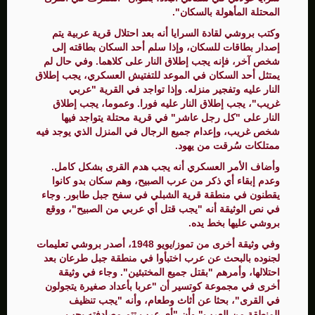
المحتلة المأهولة بالسكان".
وكتب بروشي لقادة السرايا أنه بعد احتلال قرية عربية يتم
إصدار بطاقات للسكان، وإذا سلم أحد السكان بطاقته إلى
شخص آخر، فإنه يجب إطلاق النار على كلاهما. وفي حال لم
يمتثل أحد السكان في الموعد للتفتيش العسكري، يجب إطلاق
النار عليه وتفجير منزله. وإذا تواجد في القرية "عربي
غريب"، يجب إطلاق النار عليه فورا. وعموما، يجب إطلاق
النار على "كل رجل عاشر" في قرية محتلة يتواجد فيها
شخص غريب، وإعدام جميع الرجال في المنزل الذي يوجد فيه
ممتلكات سُرقت من يهود.
وأضاف الأمر العسكري أنه يجب هدم القرى بشكل كامل.
وعدم إبقاء أي ذكر من عرب الصبيح، وهم سكان بدو كانوا
يقطنون في منطقة قرية الشبلي في سفح جبل طابور. وجاء
في نص الوثيقة أنه "يجب قتل أي عربي من الصبيح"، ووقع
بروشي عليها بخط يده.
وفي وثيقة أخرى من تموز/يويو 1948، أصدر بروشي تعليمات
لجنوده بالبحث عن عرب اختبأوا في منطقة جبل طرعان بعد
احتلالها، وأمرهم "بقتل جميع المختبئين". وجاء في وثيقة
أخرى في مجموعة كوتسير أن "عربا بأعداد صغيرة يتجولون
في القرى"، بحثا عن أثاث وطعام، وأنه "يجب تنظيف
المنطقة من العرب" وأن "أي عرب تتم مصادفته يجب