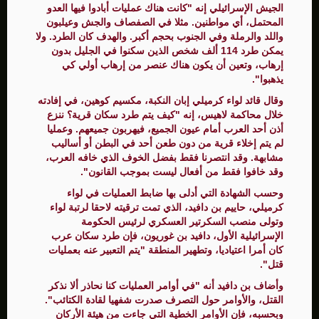
الجيش الإسرائيلي إنه "كانت هناك عمليات أبادوا فيها العدو
المحتمل، أي مواطنين. مثلا في الصفصاف والجش وعيلبون
واللد والرملة وفي الجنوب بحجم أكبر. والهدف كان الطرد. ولا
يمكن طرد 114 ألف شخص الذين سكنوا في الجليل بدون
إرهاب، وتعين أن يكون هناك عنصر من إرهاب أولي كي
يذهبوا".
وقال قائد لواء كرميلي إبان النكبة، مكسيم كوهين، في إفادته
خلال محاكمة لاهيس، إنه "كيف يتم طرد سكان قرية؟ ننزع
أذن أحد العرب أمام عيون الجميع، فيهربون جميعهم. وعمليا
لم يتم إخلاء قرية من دون طعن أحد في البطن أو أساليب
مشابهة. وقد انتصرنا فقط بفضل الخوف الذي خافه العرب،
وقد خافوا فقط من أفعال ليست بموجب القانون".
وحسب الشهادة التي أدلى بها ضابط العمليات في لواء
كرميلي، حاييم بن دافيد، الذي تمت ترقيته لاحقا لرتبة لواء
وتولى منصب السكرتير العسكري لرئيس الحكومة
الإسرائيلية الأول، دافيد بن غوريون، فإن طرد سكان عرب
كان أمرا اعتياديا، وتطهير المنطقة "يتم التعبير عنه بعمليات
قتل".
وأضاف بن دافيد أنه "في أوامر العمليات كنا نحاذر ألا نذكر
القتل، والأوامر حول التصرف صدرت شفهيا لقادة الكتائب".
وبحسبه، فإن الأوامر الخطية التي جاءت من هيئة الأركان