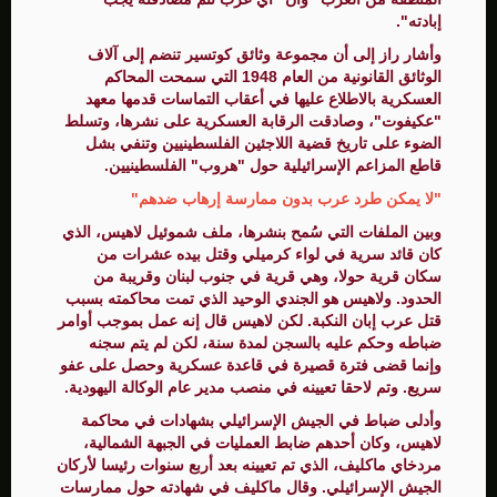
إبادته".
وأشار راز إلى أن مجموعة وثائق كوتسير تنضم إلى آلاف
الوثائق القانونية من العام 1948 التي سمحت المحاكم
العسكرية بالاطلاع عليها في أعقاب التماسات قدمها معهد
"عكيفوت"، وصادقت الرقابة العسكرية على نشرها، وتسلط
الضوء على تاريخ قضية اللاجئين الفلسطينيين وتنفي بشل
قاطع المزاعم الإسرائيلية حول "هروب" الفلسطينيين.
"لا يمكن طرد عرب بدون ممارسة إرهاب ضدهم"
وبين الملفات التي سُمح بنشرها، ملف شموئيل لاهيس، الذي
كان قائد سرية في لواء كرميلي وقتل بيده عشرات من
سكان قرية حولا، وهي قرية في جنوب لبنان وقريبة من
الحدود. ولاهيس هو الجندي الوحيد الذي تمت محاكمته بسبب
قتل عرب إبان النكبة. لكن لاهيس قال إنه عمل بموجب أوامر
ضباطه وحكم عليه بالسجن لمدة سنة، لكن لم يتم سجنه
وإنما قضى فترة قصيرة في قاعدة عسكرية وحصل على عفو
سريع. وتم لاحقا تعيينه في منصب مدير عام الوكالة اليهودية.
وأدلى ضباط في الجيش الإسرائيلي بشهادات في محاكمة
لاهيس، وكان أحدهم ضابط العمليات في الجبهة الشمالية،
مردخاي ماكليف، الذي تم تعيينه بعد أربع سنوات رئيسا لأركان
الجيش الإسرائيلي. وقال ماكليف في شهادته حول ممارسات