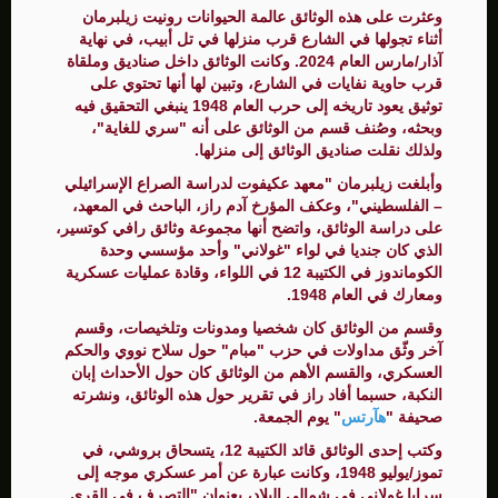
وعثرت على هذه الوثائق عالمة الحيوانات رونيت زيلبرمان
أثناء تجولها في الشارع قرب منزلها في تل أبيب، في نهاية
آذار/مارس العام 2024. وكانت الوثائق داخل صناديق وملقاة
قرب حاوية نفايات في الشارع، وتبين لها أنها تحتوي على
توثيق يعود تاريخه إلى حرب العام 1948 ينبغي التحقيق فيه
وبحثه، وصُنف قسم من الوثائق على أنه "سري للغاية"،
ولذلك نقلت صناديق الوثائق إلى منزلها.
وأبلغت زيلبرمان "معهد عكيفوت لدراسة الصراع الإسرائيلي
– الفلسطيني"، وعكف المؤرخ آدم راز، الباحث في المعهد،
على دراسة الوثائق، واتضح أنها مجموعة وثائق رافي كوتسير،
الذي كان جنديا في لواء "غولاني" وأحد مؤسسي وحدة
الكوماندوز في الكتيبة 12 في اللواء، وقادة عمليات عسكرية
ومعارك في العام 1948.
وقسم من الوثائق كان شخصيا ومدونات وتلخيصات، وقسم
آخر وثّق مداولات في حزب "مبام" حول سلاح نووي والحكم
العسكري، والقسم الأهم من الوثائق كان حول الأحداث إبان
النكبة، حسبما أفاد راز في تقرير حول هذه الوثائق، ونشرته
صحيفة "
هآرتس
" يوم الجمعة.
وكتب إحدى الوثائق قائد الكتيبة 12، يتسحاق بروشي، في
تموز/يوليو 1948، وكانت عبارة عن أمر عسكري موجه إلى
سرايا غولاني في شمالي البلاد، بعنوان "التصرف في القرى