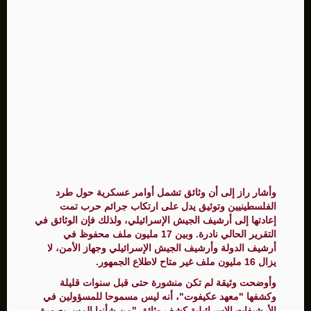
وأشار راز إلى أن وثائق تشمل أوامر عسكرية حول طرد
الفلسطينيين وتوثيق يدل على ارتكاب جرائم حرب تمت
إعادتها إلى أرشيف الجيش الإسرائيلي، ولذلك فإن الوثائق في
التقرير الحالي نادرة. وبين 17 مليون ملف محفوظ في
أرشيف الدولة وأرشيف الجيش الإسرائيلي وجهاز الأمن، لا
يزال 16 مليون ملف غير متاح لاطلاع الجمهور.
وأوضحت وثيقة لم تكن منشورة حتى قبل سنوات قليلة
وكشفها "معهد عكيفوت"، أنه ليس مسموحا للمسؤولين في
الأرشيفات الإسرائيلية كشف وثائق "من شأنها المس بصورة