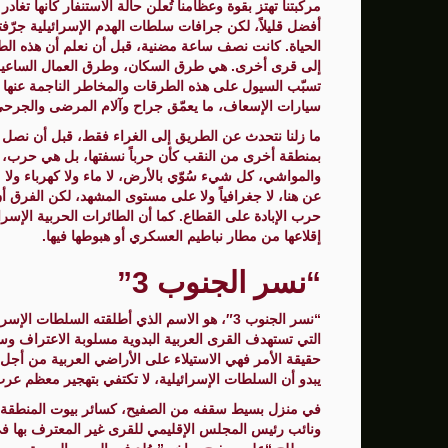
مركبتنا تهتز بقوة وعظامنا تُعلن حالة الاستنفار كأنها تغ
أفضل قليلاً، لكن جرافات سلطات الهدم الإسرائيلية جرّفت
الرئيس الإيراني يعلن الجاهزية للتفاوض ويؤك
الحياة. كانت نصف ساعة مضنية، قبل أن نعلم أن هذه الطر
إلى قرى أخرى. هي طرق السكان، وطرق العمال الساعين إ
استنفار غير مسبوق في إسرائيل بعد إلغاء الإ
تسبّب السيول على هذه الطرقات والمخاطر الناجمة عنها ف
سيارات الإسعاف، ما يعمّق جراح وآلام المرضى والجرحى
ما زلنا نتحدث عن الطريق إلى الغراء فقط، قبل أن نصل ال
بمنطقة أخرى من النقب كأن حرباً نسفتها، بل هي حرب، لم
والمواشي، كل شيء سُوّي بالأرض، لا ماء ولا كهرباء ولا م
عن هنا، لا جغرافياً ولا على مستوى المشهد، لكن الفرق 
حرب الإبادة على القطاع. كما أن الطائرات الحربية الإسر
إقلاعها من مطار نباطيم العسكري أو هبوطها فيها.
“نسر الجنوب 3”
“نسر الجنوب 3″، هو الاسم الذي أطلقته السلطا
التي تستهدف القرى العربية البدوية مسلوبة الاعتراف وسك
يبدو أن السلطات الإسرائيلية، لا تكتفي بتهجير معظم عرب النقب عام 1948، ومصادرة أكثر 
في منزل بسيط سقفه من الصفيح، كسائر بيوت المنطقة، اس
ونائب رئيس المجلس الإقليمي للقرى غير المعترف بها في ال