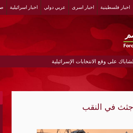
اخبار فلسطينية
اخبار اسرى
عربي دولي
اخبار اسرائيلية
صح
باك على وقع الانتخابات الإسرائيلية
ة وباكستان..ومناورة عسكرية مشتركة قريبا
 إذا فازوا بمجلس النواب
رمز"
اة أرامكو بجازان
تجنب إغلاق الحكومة
ا للعالم الإسلامي ويجب ردعها