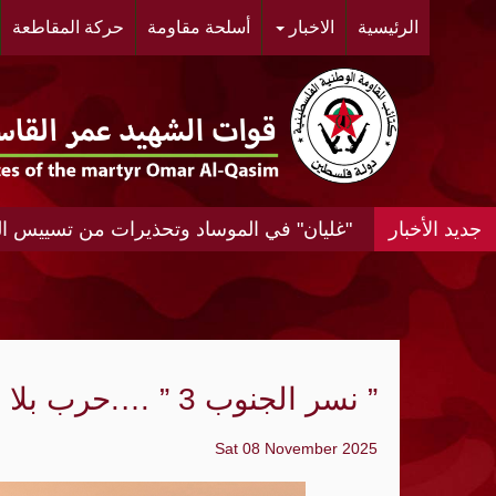
الرئيسية
الاخبار
أسلحة مقاومة
حركة المقاطعة
"غليان" في الموساد وتحذيرات من تسييس الشا
فيدان: مصر قد تنضم لتحالف تركيا والسعودي
الديمقراطيون يخططون لتحقيقات حول ترامب
إيران تحدد ستة شروط لإعادة فتح "مضيق ه
” نسر الجنوب 3 ” ….حرب بلا جثث في النقب
السعودية: إخماد حريق في منشأة تابعة لمصف
Sat 08 November 2025
الشيوخ الأميركي يقر مشروع تمويل مؤقتاً ل
وزير الدفاع الباكستاني: إسرائيل تمثل تهديدً