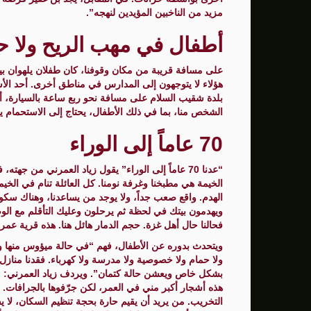
مزيد من الناخبين المؤيدين لنهجه”.
أطفال في مهب الريح ولا 
على مسافة قريبة من مكان وقوفنا، كان طفلان يلهوان بين ا
هؤلاء لا يتوجهون إلى المدارس في مناطق أخرى. أحد الأ
بلدة شقيب السلام على مسافة نحو ربع ساعة بالسيارة، أ
الشخص منا، بما في ذلك الأطفال، يحتاج إلى الاستحمام ي
70 عاماً إلى الوراء
“عدنا 70 عاماً إلى الوراء” يقول زياد العمرني من ج
الخيمة هي مطبخنا وغرفة نومنا. كل العائلة تنام في الخيمة
الهدم. واقع صعب جداً، ولا يوجد من يساعدنا، وهناك سك
ويهدمون بيتك في لحظة ثم يرحلون وعليك التأقلم مع الوضع
فحالنا حال أهل غزة. حجم الدمار هائل هنا. هذه قرية عمرها 70 عاماً، هُدمت بين ليلة وضحاه
ويتحدث بدوره عن الأطفال، فهم “في حالة ميؤوس منها و
ولا حمام ولا خصوصية ولا مدرسة ولا كهرباء. فقدنا منازل 
بشكل خاص ويعشن حالة كتمان”. ويردف زياد العمرني: “حت
هذه أشجار أكبر مني في العمر، لكن جرّفوها بالجرافات. 
التخريب. من يريد أن يقيم حارة بحجة تنظيم السكان، لا 