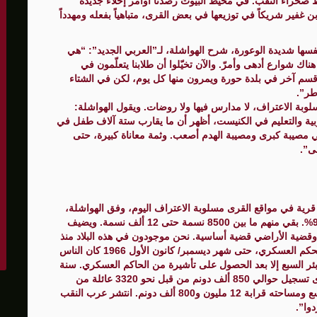
صحراء النقب. في محيط البيوت رصدنا أوامر إخلاء جديدة
 غفير شريكاً في توزيعها في بعض القرى، متباهياً بفعله ومهدداً
فسها شديدة الوعورة، شرح الهواشلة، لـ”العربي الجديد”: “هي
ك شوارع أدهى وأمرّ. والآن تخيّلوا أن طلابنا يتعلّمون في
افة 25 كيلومتراً تقريباً، وقسم آخر في بلدة حورة ويمرون منها كل يوم، لكن في الشتاء
طر”.
وبة الاعتراف، لا مدارس فيها ولا روضات. ويقول الهواشلة:
ربية والتعليم في الكنيست، أظهر أن ما يقارب ستة آلاف طفل في
ليم هي مصيبة كبرى ومصيبة الهدم أصعب. وثمة معاناة كبيرة، حتى
ى”.
في النقب 85 مجمعاً سكانياً أو قرية في مواقع القرى مسلوبة الاعتراف اليوم، وفق الهواشلة،
وما لا يقل عن 120 ألف نسمة، شُرّد وهُجّر منهم قرابة 90%. بقي منهم ما بين 8500 نسمة حتى 12 ألف نسمة. ويضيف
 وقضية الأراضي قضية أساسية. نحن موجودون في هذه البلاد منذ
آلاف السنين. هذه أرضنا وهذه قرانا ومضاربنا. في فترة الحكم العسكري، حتى شهر ديسمبر/ كانون الأول 1966 كان الناس
بئر السبع إلا بعد الحصول على تأشيرة من الحاكم العسكري. سنة
1971 وحتى 1973 سجل الناس الأراضي لدى الدولة. جرى تسجيل حوالي 850 ألف دونم من قبل نحو 3320 عائلة من
العائلات التي بقيت، على الرغم من أن النقب واسع وشاسع ومساحته قرابة 12 مليون و800 ألف دونم. انتشر عرب النقب
وا”.