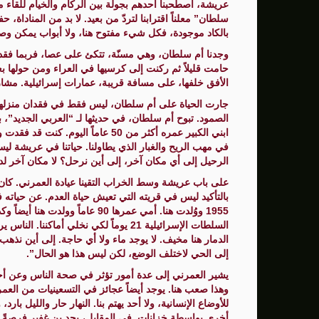
عريشة، اصطحبنا أحدهم بجولة بين الركام والخيام للقاء
سلطان” معلناً اقترابنا لتردّ من بعيد. لا بد من المناداة،
بالكاد موجودة، فكل شيء مفتوح هنا، ولا أبواب يمكن وصد
وجدنا أم سلطان، وهي مسنّة، تتكئ على عصا، فربما فقدت ع
حامت قليلاً ثم ركنت إلى كرسيها في العراء ومن حولها 
الأفق خلفها، على مسافة قريبة، عمارات إسرائيلية. مشاري
جارت الحياة على أم سلطان، ليس فقط في فقدان منزلها، و
الصمود. تبوح أم سلطان، في حديثها لـ “العربي الجديد”، ب
ابني الكبير عمره أكثر من 50 عاماً
في مهب الريح والغبار الذي يطاولنا. حياتنا في عريشة ليست
الرحيل إلى أي مكان آخر، إلى أين نرحل؟ لا مكان آخر لد
على باب عريشة وسط الخراب التقينا عيادة العمرني. كان م
بالتأكيد ليس في قريته التي تعيش حياة العدم. عن حياته ف
1955 ووُلدت هنا. أمي عمرها 90 عام
السلطات الإسرائيلية 21 يوماً لكي نخلي أم
الدمار هنا مخيف. لا يوجد ماء ولا أي حاجة. إلى أين نذهب
إلى الحي لاختلف الوضع، لكن ليس هذا هو الحال”.
يشير العمرني إلى عدة أمور تؤثر في صحة الناس وعن أحوا
وهذا صعب هنا. يوجد أيضاً عجائز في التسعينيات من العمر
للأوضاع الإنسانية، ولا أحد يهتم بنا. النهار حار والليل بارد
أخرى بواسطة خزانات. في المقابل، يجد بن غفير فرصةً 