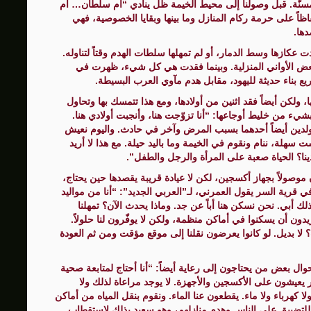
 مسنّة. قبل وصولنا إلى محيط الخيمة ظل ينادي “أم سلطان… أم
 حفاظاً على حرمة ركام المنازل وما بينها وبقايا الخصوصية، فهي
ها.
كازها وسط الدمار، أو لم تمهلها سلطات الهدم وقتاً لتناوله.
بعض الأواني المنزلية. وبينما فقدت هي كل شيء، ظهرت في
ع بناء حديثة لليهود، مقابل هدم مآوي العرب البسيطة.
لكن أيضاً فقد اثنين من أولادها، ومع هذا تتمسك بها وتحاول
شيء من خليط أوجاعها: “أنا تزوّجت هنا، وأنجبت أولادي هنا.
 اليوم. كنت قد فقدت ولدين أيضاً أحدهما بسبب المرض وآخر في حادث. واليوم نعيش
 سهلة، ننام ونقوم في الخيمة وما باليد حيلة. مع هذا لا أريد
ينا؟ الحياة صعبة على المرأة والرجل والطفل”.
وصولاً بجهاز أكسجين، لكن لا عيادة قريبة يقصدها حين يحتاج،
ي قرية السر يقول العمرني، لـ”العربي الجديد”: “أنا من مواليد
اً وولدت هنا أيضاً وكذلك أبي. نحن نسكن هنا أباً عن جد. وماذا يحدث الآن؟ تمهلنا
اكننا. الناس يريدون أن يسكنوا في أماكن منظمة، ولكن لا يوفّرون لنا حلولاً.
؟ لا بديل. لو كانوا يعرضون نقلنا إلى موقع مؤقت ومن ثم العودة
ل بعض من يحتاجون إلى رعاية أيضاً: “أنا أحتاج لمتابعة صحية
 يعيشون على الأكسجين والأجهزة. لا يوجد مراعاة لذلك ولا
، ولا كهرباء ولا ماء. يقطعون عنا الماء. ونقوم بنقل المياه من أماكن
للتضييق على الناس وهدم منازلهم، وهو سعيد بذلك لاستقطاب