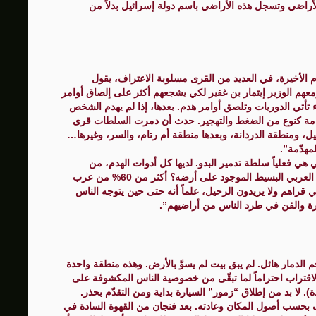
أراضي وتسجل هذه الأراضي باسم دولة إسرائيل بدلاً من
م الأخيرة، في العديد من القرى مسلوبة الاعتراف، يقول
عهم الوزير إيتمار بن غفير لكي يشجعهم أكثر على إلصاق أوامر
ء تأتي الدوريات وتلصق أوامر هدم. بعدها، إذا لم يهدم الشخص
امة كنوع من الضغط والتهجير. حدث أن دمرت السلطات قرى
ل، ومنطقة الدردانة، وبعدها منطقة أم رتام، والسر، وغيرها…
مهدّمة”.
 هي فعلياً سلطة تدمير البدو. لديها كل أدوات الهدم، من
جرافات، وميزانيات، وقوة شرطية… فماذا يفعل الإنسان العربي البسيط الموجود على أرضه؟ أكثر من 60% من عرب
راهم ولا يريدون الرحيل، علماً أنه حتى حين يتوجه الناس
لخبرة والفن في طرد الناس من أراضيهم”.
الدمار هائل. لم يبق بيت لم يسوَّ بالأرض. وهذه منطقة واحدة
لاقتراب احتراماً لما تبقّى من خصوصية الناس المكشوفة على
). لا بد من إطلاق “زمور” السيارة بداية ومن التقدّم بحذر.
ف بحسب أصول المكان وعادته. بعد فنجان من القهوة السادة في