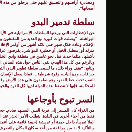
ومصادرة أراضيهم والتضييق عليهم حتى يرحلوا من هذه ال
أصحابها”.
سلطة تدمير البدو
عن الإخطارات التي وزعتها السلطات الإسرائيلية في الأيا
الهواشلة: “وصلت قوات كبيرة مع العديد من المفتشين وم
الإخلاء. وعادة خلال شهر حتى ثلاثة أشهر من أوامر الإخلا
منزله أو إسطبل الخيل أو حظيرة المواشي، يفرضون غر
بأكملها، مثلما حدث قبل نحو عامين في منطقة وادي الخلي
وبالرغم من كل هذا الهدم، بقي الناس حول هذه المباني ال
ويتابع: “يقف وراء ذلك، ما تُسمى سلطة تطوير البدو، التي
النقب تحت خط الفقر، وهم صامدون على هذه الأرض وفي ق
للمحكمة، فإنها لا تنصفنا. هذه الدولة لديها كل القوة وا
السر تبوح بأوجاعها
من الغراء كان المسير إلى قرية السر. المشهد صادم. حجم 
فقط من أحياء أخرى في البلدة. يتطلب الأمر الحذر عند ا
الملأ تقريباً، داخل خيمة أو عريشة (خيمة قائمة على أعمدة
وبالتأكيد لا بد من مرافقة من أحد سكان المكان والتصر