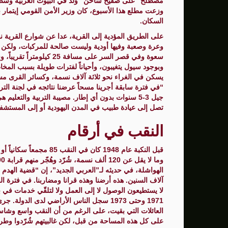
مصطلح “على صفيح ساخن” وُلد في البيوت العربية وسط 
وزعت مطلع هذا الأسبوع، كان وزير الأمن القومي إيتمار بن
السكان.
على الطريق المؤدية إلى القرية، عدا عن شوارع القرية ن
وعرة وصعبة وفيها أودية وليست صالحة للمركبات، ولكن هنا
سعوة وفي قصر السر على مس
وبوجود سيول يتغيبون، وأحياناً لفترات طويلة بسبب المخا
يسكن في الغراء نحو ثلاثة آلاف نسمة، وكسائر القرى مسل
“في فترة سابقة أجرينا مسحاً عرضنا نتائجه في لجنة الت
جيل 3-5 سنوات بدون أي إطار. مصيبة التربية والتع
تصل إلى عيادة طبيب في المدن اليهودية أو إلى المستشف
النقب في أرقام
قبل النكبة عام 1948 كان 
الهواشلة، في حديثه لـ”العربي الجديد”، إن “قضية الهدم
لا يستطيعون الوصول لا إلى العمل ولا لتلقّي خدمات في 
على كل هذه المساحة من قبل، لكن غالبيتهم شُرّدوا وطرد