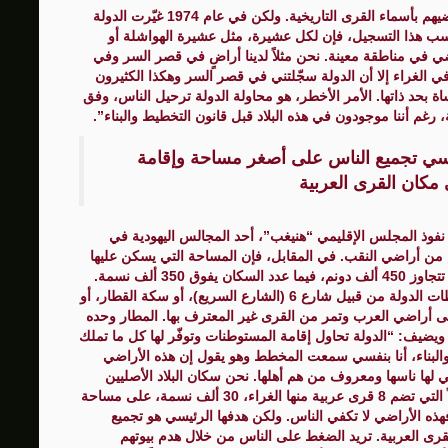
ويضيف: “سجل الناس الذين صمدوا في وجه التهجير أراضيهم بأسماء القرى التاريخية. ولكن في عام 1974 غيّرت الدولة
سب هذا التسجيل، فإن لكل عشيرة، مثل عشيرة الهواشلة أو
 في مناطقة معينة. نحن مثلاً لدينا أراضٍ في قصر السر وفي
الغراء إلا أن الدولة سجّلتني في قصر السر وهكذا الكثيرون
د ذاتها. الأمر الأخطر، هو محاولة الدولة ترحيل الناس، وفق
غم أننا موجودون في هذه البلاد قبل قانون التخطيط والبناء”.
يسي تجميع الناس على أصغر مساحة وإقامة
كان القرى العربية
ن نفوذ المجلس الإقليمي “هنيغب”، أحد المجالس اليهودية في
لى أكثر من أربعة ملايين و250 ألف دونم من أراضي النقب. في المقابل، فإن المساحة التي يسكن عليها
سكان جميع القرى العربية المعترف بها وغير المعترف، لا تتجاوز 450 ألف دونم، فيما عدد السكان يفوق 350 ألف نسمة.
ولا يتوقف الأمر على هذا، يشرح الهواشلة أن “كل مخططات الدولة من قبيل شارع 6 (الشارع السريع)، أو سكة القطار، أو
لى أراضي العرب وتمر من القرى غير المعترف بها. المطار وحده
 النقب”. ويضيف: “الدولة تحاول إقامة المستوطنات وتوفّر لها كل ما تملك
لبناء، أنا بنفسي سمعت المخطط وهو يقول إن هذه الأراضي
ي لها ناسها ومعروف من هم أهلها. نحن سكان البلاد الأصليين
ونطالب باعتراف. عدا عن هذا، يوجد في منطقة النقع مثلاً التي تضم 8 قرى عربية منها الغراء، 30 ألف نسمة، على مساحة
فهذه الأراضي لا تكفي الناس. ولكن هدفها الرئيسي هو تجميع
ى العربية. تريد الضغط على الناس من خلال هدم بيوتهم