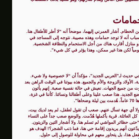
حمامات
لحطام. أشار العمرني إليهما، موضحاً أنه “لا أطر للأطفال هنا.
سباب أنه لا توجد حمامات وهذه مصيبة. نتوجه إلى المساجد في
و منازل أقارب هناك من أجل الاستحمام والنظافة الشخصية.
ومياً لكن هذا غير ممكن، وهذا يؤثر في كل شيء”.
هته، في حديث لـ”العربي الجديد”، مؤكداً أن “لا خصوصية ولا شيء.
، الأولاد والزوجة والأم والجميع. هذه بيوتنا في الوقت الراهن بعد
وت من جميع الجهات. نعيش في حالة نفسية صعبة. إنهم يأتون
 الجديد. هذا صعب علينا وعلى أطفالنا ونسائنا. كأننا في غزة،
ا”.
لا أي جهة تسأل عنهم. صعب أن تقول لطفل، لم يعد لديك بيت،
كل العائلة. قرية بأكملها هُدّمت. والوضع صعب جداً على النساء
ى حظائر المواشي لم تسلم هنا. ولا أشجار التين والزيتون.
يدّعون أنهم يريدون إقامة حي هنا، فما ذنب الشجر؟! الهدف هو
يفعل هذا، بل يتحاور معهم في محاولة للوصول إلى حلول.