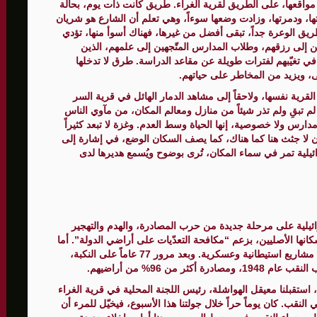
ادر مواقعها، على الطريق لقرية الغراء. طريق كانت ذات يوم، بحالة
ها، ودمرتها، وزادت وضعها سوءاً، وهي تعلم أن الشارع هو شريان
د: "الوقت الحالي هو الأنسب للتوصل إلى اتفاق"
يق الوعرة جداً، تبقى أفضل من غيرها، فهناك أسوأ منها، تؤدي
لى رزقهم، وطلاب المدارس المتّجهين إلى علمهم، الذين
جازات العسكرية وتلويح بضربة جديدة لإيران ..
ي تغيّبهم لفترات طويلة عن مقاعد الدراسة. طرق لا تدخلها
، ويزيد من المخاطر على حياتهم.
قرية نفسها، ولاحقاً إلى مشاهد الدمار الهائل في قرية السر
 تبقِ ولم تذر شيئاً من منازل ومعالم المكان، من مآوي الناس
دارس ولا خصوصية، إنها الحياة وسط العدم. وغزة لا تبعد كثيراً
أن لا جثث هنا كما هناك، كما يصف السكان الوضع، في إشارة إلى
ائيلية تمر في سماء المكان، تُرى بوضوح ويُسمع هديرها لدى
ت الإسرائيلية على مرحلة جديدة من حرب المصادرة، والهدم والتهجير
انها الأصليين، بزعم “مكافحة التعدّيات على أراضي الدولة”. أما
حقيقة الأمر فهي الاستيلاء على الأراضي العربية من أجل مشاريع استيطانية وعسكرية. وبعد مرور 77 عاماً على النكبة،
من 96% من أراضيهم.
تقبلنا معيقل الهواشلة، رئيس اللجنة المحلية في قرية الغراء
نقب. كان يوماً حراً خلال جولتنا هذا الأسبوع، فيخيّل للمرء أن