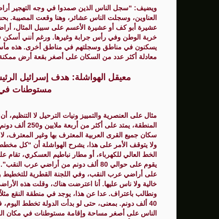
العناوين، وسجلت الناس عشائر، وهنا وقعت المصيبة. بح
عشيرة أبو كف أو عشيرة الأعسم على سبيل المثال، أراضي
خربة الوطن وفي رأس جرابة وغيرها. ورغم أنني أسكن في 
يسكنون في مناطق وسجلتهم في مناطق أخرى. هذه مأساة بح
معادلة أكثر عدد من السكان على أصغر بقعة أرض ممكنة، ر
معيقل الهواشلة: هدف إسرائيل الرئ
مستوطنات في م
مثال على العنصرية والتمييز ونيات الترحيل لا التنظيم، أ
المنطقة، يمتد ع
الخط العالي للكهرباء، أو مطار نباطيم العسكري، تقام ع
يقوم على حوالي 80 ألف دونم من أراضي عرب
على أراضي عرب النقب، وفي اللجنة القطرية للتخطيط وا
خالية ولا ناس عليها. أنا اعترضت هناك، وقلت هذه الأراض
40 ألف دونم. بمعنى، حتى لو بدأت الدولة تخطط اليوم، 
الناس على أصغر مساحة وإقامة مستوطنات في مكان القر