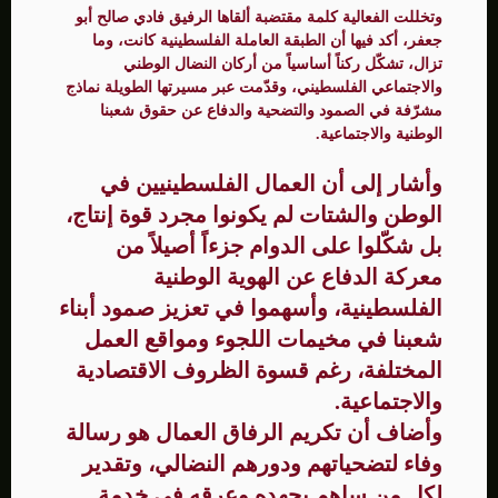
وتخللت الفعالية كلمة مقتضبة ألقاها الرفيق فادي صالح أبو
جعفر، أكد فيها أن الطبقة العاملة الفلسطينية كانت، وما
تزال، تشكّل ركناً أساسياً من أركان النضال الوطني
والاجتماعي الفلسطيني، وقدّمت عبر مسيرتها الطويلة نماذج
مشرّفة في الصمود والتضحية والدفاع عن حقوق شعبنا
الوطنية والاجتماعية.
وأشار إلى أن العمال الفلسطينيين في
الوطن والشتات لم يكونوا مجرد قوة إنتاج،
بل شكّلوا على الدوام جزءاً أصيلاً من
معركة الدفاع عن الهوية الوطنية
الفلسطينية، وأسهموا في تعزيز صمود أبناء
شعبنا في مخيمات اللجوء ومواقع العمل
المختلفة، رغم قسوة الظروف الاقتصادية
والاجتماعية.
وأضاف أن تكريم الرفاق العمال هو رسالة
وفاء لتضحياتهم ودورهم النضالي، وتقدير
لكل من ساهم بجهده وعرقه في خدمة