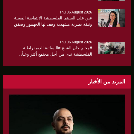
Thu 06 August 2026
عين على السينما الفلسطينية الانتفاضة المغيبة
وثيقة بصرية مشهدية وقف لها الجهمور وصفق
كثيرا
Thu 06 August 2026
#مخيم خان الشيح #النسائية الديمقراطية
الفلسطينية ندى من أجل مجتمع أكثر وعياً،،
«ندى» تنظم ندوة صحية عن ألتهاب الكبد وتوزّع
بروشورات توعوية على سيدات الحي.
المزيد من الأخبار