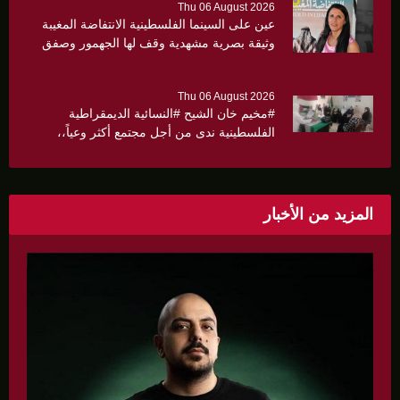
Thu 06 August 2026
عين على السينما الفلسطينية الانتفاضة المغيبة
وثيقة بصرية مشهدية وقف لها الجهمور وصفق
كثيرا
Thu 06 August 2026
#مخيم خان الشيح #النسائية الديمقراطية
الفلسطينية ندى من أجل مجتمع أكثر وعياً،،
«ندى» تنظم ندوة صحية عن ألتهاب الكبد وتوزّع
بروشورات توعوية على سيدات الحي.
المزيد من الأخبار