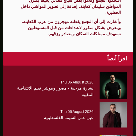
اقتحموا التجمع وقاموا بقص سياج معدني يحيط بمنزل
المواطن سليمان كعابنة، إضافة إلى تصوير المواشي داخل
الحظيرة.
وأشارت إلى أن التجمع يقطنه مهجرون من عرب الكعابنة،
ويتعرض بشكل متكرر لاعتداءات من قبل المستوطنين
تستهدف ممتلكات السكان ومصادر رزقهم.
اقرأ أيضاً
Thu 06 August 2026
بشارة مرجية - مصور ومونتير فيلم الانتفاضة
المغيبة
Thu 06 August 2026
عين على السينما الفلسطينية