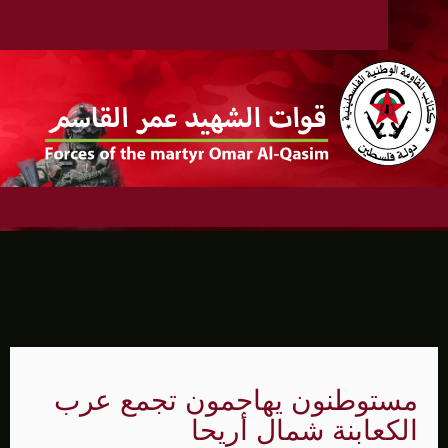
مستوطنون يهاجمون تجمع عرب
الكعابنة شمال أريحا