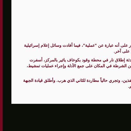
الأمنيّ وعملياتنا الاستباقية مستمرة
ثية لإجراء مشاورات خاصة
المغيبة
على أنه عبارة عن "عملية"، فيما أفادت وسائل إعلام إسرائيلية
 على آخر.
حادثة إطلاق نار في محطة وقود بكوخاف يائير بالمركز، أسفرت
 الشرطة في المكان على جمع الأدلة وإجراء عمليات تمشيط،
ذين، وتجري حالياً مطاردة للثاني الذي هرب. وأطلق قيادة الجبهة
.