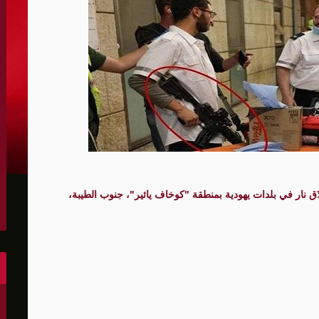
الكونغرس..ويرغب في اتفاق مع إيران
 عاصي التي أصيبت بقصف إسرائيلي
هو..,المفاوضات مع إيران "معقدة"
لهجمات أمريكية جديدة
 عسكرية مع إسرائيل
شحنات عسكرية قبالة سواحل أوديسا
7 آخرون يوم الأحد، بإطلاق نار في بلدات يهودية بمنطقة "كوخاف يائير"، جنوب الطيبة،
أبو صفية
غاية" حاليا
الشرق الأوسط