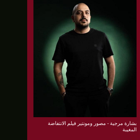
بشارة مرجية - مصور ومونتير فيلم الانتفاضة
المغيبة