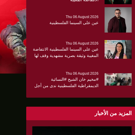
Thu 06 August 2026
عين على السينما الفلسطينية
Thu 06 August 2026
عين على السينما الفلسطينية الانتفاضة
المغيبة وثيقة بصرية مشهدية وقف لها
الجهمور وصفق كثيرا
Thu 06 August 2026
#مخيم خان الشيح #النسائية
الديمقراطية الفلسطينية ندى من أجل
مجتمع أكثر وعياً،، «ندى» تنظم ندوة
صحية عن ألتهاب الكبد وتوزّع
بروشورات توعوية على سيدات الحي.
المزيد من الأخبار