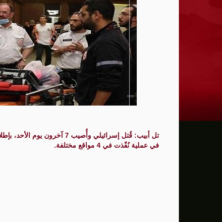
ترامب: يحذر من سيطرة الديمقراطيين على 
حماية الصحافيين تكرّم الصحافية كريستينا
فانس يؤكد وجود اختلافات في الرأي مع نتنيا
إيران تهدد بمهاجمة دول الخليج إذا تعرضت 
ن.تايمز: مشرعون أمريكيون يسعون لشراكة
الدفاع الروسية: ضربنا سفينتين محملتين ب
تل أبيب: قُتل إسرائيلي وأُصيب 
الـFBI فتح تحقيقا لمعرفة ما إذا كان ترامب "عميلا روسيا" بعد إقالته جيمس كومي
في عملية نُفّذت في 4 مواقع مختلفة.
التماس للسماح لطبيب مستقل بفحص حسام 
الرئيس الإيراني: التواصل مع خامنئي "صعب لل
جيش الاحتلال يعلن مقتل جنديين وإصابة 4 جنوب لبنان
"وول ستريت" ترتفع بدعم آمال التهدئة في 