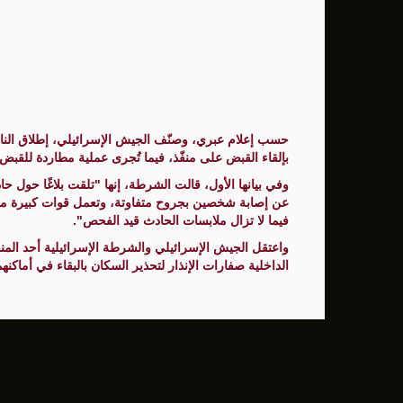
سنتكوم: إعادة توجيه 48 سفينة تجارية ضمن حصار إيران
زامير: أضعفنا حماس بشكل كبير وغيّرنا الوضع 
الوفد الأمريكي يطلب تعليق المفاوضات الثلا
بشارة مرجية - مصور ومونتير فيلم الانتفاضة 
حسب إعلام عبري، وصنّف الجيش الإسرائيلي، إطلاق النار 
بإلقاء القبض على منفّذ، فيما تُجرى عملية مطاردة للقبض
وفي بيانها الأول، قالت الشرطة، إنها "تلقت بلاغًا حول 
عن إصابة شخصين بجروح متفاوتة، وتعمل قوات كبيرة من
فيما لا تزال ملابسات الحادث قيد الفحص".
واعتقل الجيش الإسرائيلي والشرطة الإسرائيلية أحد المنف
الداخلية صفارات الإنذار لتحذير السكان بالبقاء في أماكنهم