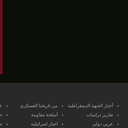
أخبار الجبهة الديمقراطية
من تاريخنا العسكري
ع
تقارير دراسات
أسلحة مقاومة
حر
عربي دولي
اخبار اسرائيلية
صح