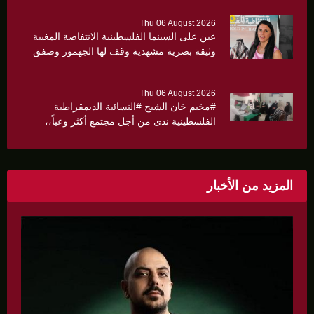
Thu 06 August 2026
عين على السينما الفلسطينية الانتفاضة المغيبة
وثيقة بصرية مشهدية وقف لها الجهمور وصفق
كثيرا
Thu 06 August 2026
#مخيم خان الشيح #النسائية الديمقراطية
الفلسطينية ندى من أجل مجتمع أكثر وعياً،،
«ندى» تنظم ندوة صحية عن ألتهاب الكبد وتوزّع
بروشورات توعوية على سيدات الحي.
المزيد من الأخبار