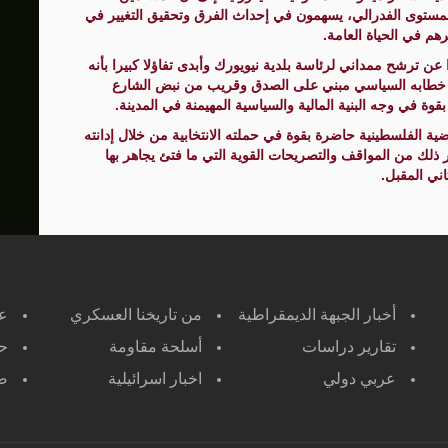
المستوى الفدرالي، يسهمون في إحداث الفرق وتحقيق التغيير في
رهم في الحياة العامة.
عن ترشح ممداني لرئاسة بلدية نيويورك وأبدى تفاؤلا كبيرا بأنه
 خطابه السياسي مبني على الصدق وقريب من نبض الشارع
 في وجه البنية المالية والسياسية المهيمنة في المدينة.
 الفلسطينية حاضرة بقوة في حملته الانتخابية من خلال إدانته
ر ذلك من المواقف والتصريحات القوية التي ما فتئ يجاهر بها
ني المقبل.
أخبار الجبهة الديمقراطية
من تاريخنا العسكري
ع
تقارير دراسات
أسلحة مقاومة
حر
عربي دولي
اخبار اسرائيلية
صح