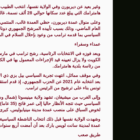
هامترامك التي يبلغ عدد سكانها حوالي 28 ألف نسمة، غالبيتهم مهاجرون.
وعلى منوال عمدة ديربورن، حظي العمدة غالب، المنتمي 
العام الماضي، وذلك بسبب تأييده المرشح الجمهوري دونال
السياسي بما قدمه ترامب من وعود بإحلال السلام في ال
عمداء وسفراء
وبعد فوزه في الانتخابات الرئاسية، رشح ترامب في مارس
الكويت ولا يزال تعيينه قيد الإجراءات المعمول بها في ا
من رئاسة بلدية هامترامك.
وفي موقف مماثل، انتهت تجربة السياسي بيل بزي ذي الأ
بعد انتخابه عام 2021 عن الحزب الجمهوري، إ
تونس بناء على ترشيح من الرئيس ترامب.
وإلى الغرب من ميشيغان، تشهد ولاية مينيسوتا (شمال وسط
السياسي حي
لخوض السباق على منصب عمدة مدينة مينيابوليس، كبرى 
عمدة لمدينة سانت لويس بارك بعد أن أمضت أربع سنوات 
طريق صعب