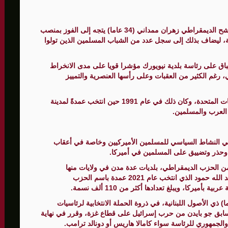
لى 73,384 شهيدا
تشير استطلاعات الرأي في الولايات المتحدة إلى أن المرشح الديمقراطي زهران ممداني (34 عاما) يتجه إلى الفوز بمنصب
ة، ليضاف بذلك إلى سجل عدد من الشباب المسلمين الذين تولوا
اق على رئاسة بلدية نيويورك مؤشرا قويا على مدى الانخراط
 رغم الكثير من العقبات وعلى رأسها العنصرية والتمييز
وكان تشارلز بلال أول مسلم يفوز برئاسة بلدية في الولايات المتحدة، وكان ذلك في عام 1991 حين انتخب عمدةً لمدينة
 العرب والمسلمين.
 في النشاط السياسي للمسلمين الأميركيين وخاصة في أعقاب
ن الحزب الديمقراطي، بلديات عدة مدن في ولايات منها
ميشيغان ومينيسوتا ونيوجيرسي وتكساس، من أبرزهم عبد الله حمود الذي انتخب عام 2021 عمدة باسم الحزب
يركا، ويبلغ تعدادها أكثر من 110 ألف نسمة.
 الأضواء العام الماضي على العمدة حمود (35 عاما) ذي الأصول اللبنانية، في ذروة الحملة الانتخابية لرئاسيات
السابق جو بايدن من حرب إسرائيل على قطاع غزة، وقرر في نهاية
لجمهوري للرئاسة سواء كامالا هاريس أو دونالد ترامب.