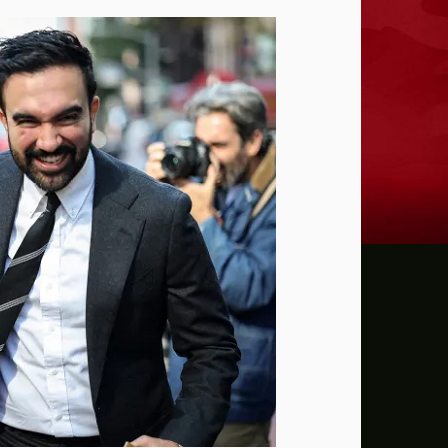
إدارة ترامب خسرت 75 حكماً في قضايا تتعلق بالتعديل الأول للدستور الأمريكي
عون: تقدم إيجابي في مفاوضات روما بشأن 
الزيدي لرئيس الاستخبارات السعودي: العراق
أمريكا تفرض عقوبات على منصة بدبي لمساع
تقرير: حرب إيران تهز التقارب الاقتصادي ب
"اليونيسف" توقف موظفا رفيعا بتهمة التجس
بزشكيان يتعهد بالصمود ويعلن: لن أستقيل 
الإدارة الأمريكية تخصص مليار دولار لدعم إدا
الدفاع الروسية تعلن تنفيذ ضربات دقيقة ع
سي إن إن: كبار قادة الجيش الأمريكي يبحث
مسؤول أميركي: تقدم في المحادثات بين عمان 