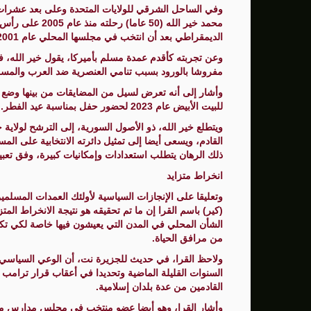
وفي الساحل الشرقي للولايات المتحدة وعلى بعد عشرا
محمد خير الله (50
الديمقراطي بعد أن انتخب في مجلسها المحلي عام 2001.
وعن تجربته كأقدم عمدة مسلم بأميركا، يقول خير الله،
مفروشا بالورود بسبب تنامي العنصرية ضد العرب والمسل
وأشار إلى أنه تعرض لسيل من المضايقات من بينها وضع ا
للبيت الأبيض عام 2023 لحضور حفل بمناسبة عيد الفطر.
ويتطلع خير الله، ذو الأصول السورية، إلى الترشح لولاي
القادم، ويسعى أيضا إلى تمثيل دائرته الانتخابية على ا
ذلك الرهان يتطلب استعدادات وإمكانيات كبيرة، وفق تعبي
انخراط متزايد
وتعليقا على الإنجازات السياسية لأولئك العمدات المسلمين
(كير) باسم القرا إن ما تم تحقيقه هو نتيجة الانخراط المت
الشأن المحلي في المدن التي يعيشون فيها خاصة لكي تكو
من مرافق الحياة.
ولاحظ القرا، في حديث للجزيرة نت، أن الوعي السياسي
القادمين من عدة بلدان إسلامية.
وأشار القرا، وهو أيضا عضو منتخب في مجلس مدارس مدينة