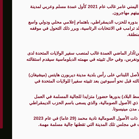
وغير بعيد عن ديربورن وفي الولاية نفسها، انتخب الطبيب اليمني عامر غالب عام 2021 كأول عمدة مسلم وعربي لمدينة
بدوره للحزب الديمقراطي، باهتمام إعلامي محلي ودولي واسع
د ترامب في الانتخابات الرئاسية، وبرر ذلك التحول في موقفه
منطقة.
/آذار الماضي العمدة غالب لمنصب سفير الولايات المتحدة لدى
لكونغرس، وفي حال تثبيته في مهمته الدبلوماسية سيقدم استقالته
صل اللبناني على رأس بلدية مدينة ديربورن هايتس (ميشيغان)
ذ قدم استقالته قبل نحو أسبوعين بعد تثبيته سفيرا للولايات المتحدة في
 البلاد) بدورها حضورا متزايدا للجالية المسلمة في العمل
ث تتجه الأنظار حاليا إلى عمر فاتح (35 عاما) ذي الأصول الصومالية، والذي يسعى باسم الحزب الديمقراطي
مدن مينيسوتا.
وشهدت الولاية نفسها قبل ذلك انتخاب الناشطة السياسية ذات الأصول الصومالية نادية محمد (29 عاما) في عام 2023
في مجلس تلك المدينة التي تقطنها جالية مسلمة مهمة.