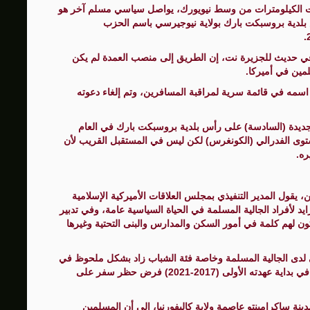
ت الكيلومترات من وسط نيويورك، يواصل سياسي مسلم آخر هو
 عاما) رحلته منذ عام 2005 على رأس بلدية بروسبكت بارك بولاية نيوجيرسي باسم الحزب
 في حديث للجزيرة نت، إن الطريق إلى منصب العمدة لم يكن
مين في أميركا.
سمه في قائمة سرية لمراقبة المسافرين، وتم إلغاء دعوته
ة جديدة (السادسة) على رأس بلدية بروسبكت بارك في العام
لمستوى الفدرالي (الكونغرس) لكن ليس في المستقبل القريب لأن
ره.
، يقول المدير التنفيذي بمجلس العلاقات الأميركية الإسلامية
زايد لأفراد الجالية المسلمة في الحياة السياسية عامة، وفي تدبير
ن لهم كلمة في أمور السكن والمدارس والبنى التحتية وغيرها
 لدى الجالية المسلمة وخاصة فئة الشباب زاد بشكل ملحوظ في
السنوات القليلة الماضية وتحديدا في أعقاب قرار ترامب في بداية عهدته الأولى (2017-2021) فرض حظر سفر على
 ساكرامينتو عاصمة ولاية كاليفورنيا، إلى أن المسلمين