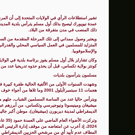
الصحة: ارتفاع ضحايا الحرب العدوانية على قطاع غزة إ
نساء غزة بين ثقل الواقع وضرورة التعافي
عمدة نيويورك ليصبح بذلك أول مسلم يترأس بلدية المدين
ذلك المنصب في مدن متفرقة من البلاد.
ويعتبر وصول ممداني إلى تلك المرحلة المتقدمة من السب
المتزايد للمسلمين في العمل السياسي المحلي والفدرالي،
والإسلاموفوبيا.
كونتز بولاية تكساس، قبل أن يحذو حذوه تدريجيا عدد من
مسلمون يترأسون بلديات
وشهدت السنوات الأولى من الألفية الحالية طفرة كبيرة
هجمات 11 سبتمبر/أيلول 2001 وما تلاها من أجواء خوف وحذر وتضييق على المسلمين في أميركا.
ويترأس حاليا عدد من الساسة المسلمين الشباب، جلهم م
الديمقراطي لمدينة ديربورن (ميشيغان)، موطن أكبر جالية عربية بأم
وتركزت
2024، إذ أعرب عن امتعاضه من موقف إدارة الرئيس 
المطاف عدم تأييد أي من مرشحي الحزبين الديمقراطي وا