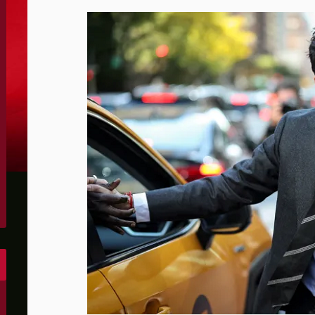
الحدود والأسرى
 يرفض استخدام أراضيه للإضرار بأي دولة
دتها الحرس الثوري
ين واشنطن والخليج وتقلص الفائض التجاري الأميركي إلى أقل م
س لصالح إسرائيل
مهما حدث ويشف بعض أسرار التفاهم
رة رئيس كولومبيا الجديد
لى أهداف عسكرية في كييف وأوديسا
ون عن "مخرج" من حرب إيران
وإيران ونتوقع اتفاقا قريبا