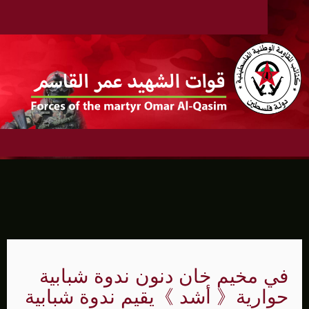
في مخيم خان دنون ندوة شبابية
حوارية《 أشد 》يقيم ندوة شبابية