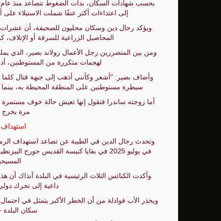
إلى اعتداءات أكثر عنفًا شملت الاستيلاء على 
ويؤكد رجال دين وسكان محليون للصحيفة، أن عشرات ال
المحاصيل الزراعية للسرقة أو الإتلاف، ك
ومن بين المتضررين رجل الأعمال رولاند بصير، الذي يمل
لهجمات متكررة من المستوطنين، أدت
وأضاف بصير: "أشعر وكأنني أذهب إلى جبهة قتال كلما 
سيطرة مستوطنين على المنطقة المحيطة به، بينما با
أما زوجته ساندرا فتقول إنها تعيش حالة خوف مستمرة ع
مرة يخرج في
استهداف ا
وتحدث رجال الدين في الطيبة عن تصاعد استهداف الرمو
في يوليو 2025 في بقايا كنيسة القديس جورج ا
المسيحي
وأكدت الكنائس الثلاث الرئيسية في البلدة آنذاك أن هذ
داعية إلى تحرك دولي
ويحذر الأب فوادلة من أن الخطر الأكبر يتمثل في احتمال 
سكان البلدة خ