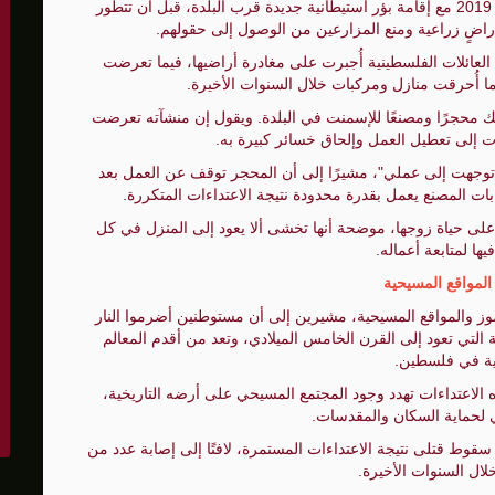
بحسب شهادات السكان، بدأت الضغوط تتصاعد منذ عام 2019 مع إقامة بؤر استيطانية جديدة قرب البلدة، قبل أن تتطور
أراضٍ زراعية ومنع المزارعين من الوصول إلى حقولهم.
عائلات الفلسطينية أُجبرت على مغادرة أراضيها، فيما تعرضت
ما أُحرقت منازل ومركبات خلال السنوات الأخيرة.
ك محجرًا ومصنعًا للإسمنت في البلدة. ويقول إن منشآته تعرضت
 إلى تعطيل العمل وإلحاق خسائر كبيرة به.
توجهت إلى عملي"، مشيرًا إلى أن المحجر توقف عن العمل بعد
ت المصنع يعمل بقدرة محدودة نتيجة الاعتداءات المتكررة.
لى حياة زوجها، موضحة أنها تخشى ألا يعود إلى المنزل في كل
ها لمتابعة أعماله.
لمواقع المسيحية
ز والمواقع المسيحية، مشيرين إلى أن مستوطنين أضرموا النار
لبيزنطية التي تعود إلى القرن الخامس الميلادي، وتعد من أقدم المعالم
ة في فلسطين.
ه الاعتداءات تهدد وجود المجتمع المسيحي على أرضه التاريخية،
 لحماية السكان والمقدسات.
سقوط قتلى نتيجة الاعتداءات المستمرة، لافتًا إلى إصابة عدد من
لال السنوات الأخيرة.