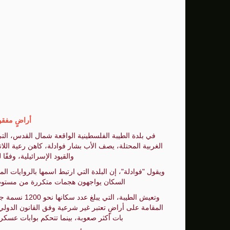
الصحة: ارتفاع ضحايا الحرب العدوانية على قطاع غزة إ
نساء غزة بين ثقل الواقع وضرورة التعافي
أراضٍ مفقو
في بلدة الطيبة الفلسطينية الواقعة شمال القدس، الت
الغربية المحتلة، يصف الأب بشار فوادلة، كاهن رعية اللا
والقيود الإسرائيلية، وفقً
ويقول "فوادلة"، إن البلدة التي ارتبط اسمها بالروايات المسي
السكان يواجهون هجمات متكررة من مستوطن
وتعيش الطيبة،
المقامة على أراضٍ تعتبر غير شرعية وفق القانون الدولي
بات أكثر صعوبة، بينما تتحكم بوابات عسكر