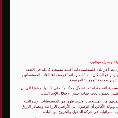
لى 73,384 شهيدا
دة ومنازل مهجورة
ي تعد آخر بلدة فلسطينية ذات أغلبية مسيحية كاملة في الضفة
تين، واقع السكان بأنه "حصار دائم" فرضته اعتداءات المستوطنين
ا لتقرير صحيفة "لوموند" الفرنسية.
حية القديمة لم تعد تشكّل ملاذًا آمنًا حتى لأبنائها، مشيرًا إلى أن
ين يعملون تحت حماية جيش الاحتلال الإسرائيلي.
 التي يبلغ عدد سكانها نحو 1200 نسمة جميعهم من المسيحيين، وسط طوق من المستوطنات الإسرائيلية
. ويؤكد الأهالي أن الوصول إلى الأراضي الزراعية ومصادر الرزق
ية إسرائيلية في حركة الدخول والخروج من البلدة.