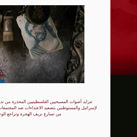
إدارة ترامب خسرت 75 حكماً في قضايا تتعلق بالتعديل الأول للدستور الأمريكي
عون: تقدم إيجابي في مفاوضات روما بشأن 
الزيدي لرئيس الاستخبارات السعودي: العراق
أمريكا تفرض عقوبات على منصة بدبي لمساع
تقرير: حرب إيران تهز التقارب الاقتصادي ب
"اليونيسف" توقف موظفا رفيعا بتهمة التجس
بزشكيان يتعهد بالصمود ويعلن: لن أستقيل 
الإدارة الأمريكية تخصص مليار دولار لدعم إدا
تتزايد أصوات المسيحيين الفلسطينيين المحذرة من تد
لإسرائيل والمستوطنين بتصعيد الاعتداءات ضد المجتمعات
الدفاع الروسية تعلن تنفيذ ضربات دقيقة ع
من تسارع نزيف الهجرة وتراجع الو
سي إن إن: كبار قادة الجيش الأمريكي يبحث
مسؤول أميركي: تقدم في المحادثات بين عمان 