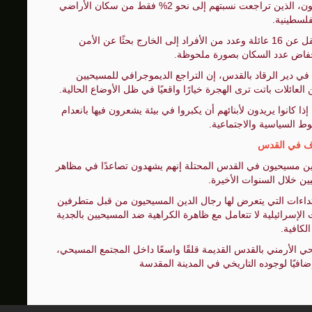
وتعكس الطيبة أزمة أوسع يعيشها المسيحيون الفلسطينيون، الذين تراجعت نسبتهم إلى نحو 2% فقط من سكان الأراضي
فلسطينية.
وبحسب سكان البلدة، غادرت منذ عام 2023 ما لا يقل عن 16 عائلة وعدد من الأفراد إلى الخارج بحثًا عن الأمن
نخفاض عدد السكان بصورة ملحوظة.
في دير الرقاد بالقدس، إن التراجع الديموجرافي للمسيحيين
العائلات باتت ترى الهجرة خيارًا واقعيًا في ظل الأوضاع الحالية.
 كانوا يريدون لأبنائهم أن يكبروا في بيئة يشعرون فيها بانعدام
وط السياسية والاجتماعية.
ف في القدس
دين مسيحيون في القدس المحتلة إنهم يشهدون تصاعدًا في مظاهر
ين خلال السنوات الأخيرة.
عتداءات التي يتعرض لها رجال الدين المسيحيون من قبل متطرفين
الإسرائيلية لا تتعامل مع ظاهرة الكراهية ضد المسيحيين بالجدية
الكافية.
 الأرمني بالقدس القديمة قلقًا واسعًا داخل المجتمع المسيحي،
ضافيًا لوجوده التاريخي في المدينة المقدسة