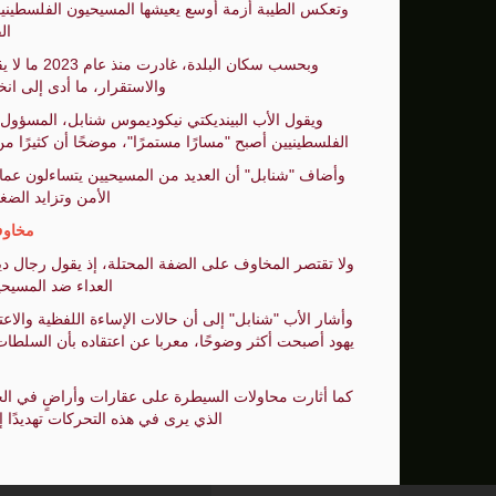
ال
والاستقرار، ما أدى إلى ا
ويقول الأب البينديكتي نيكوديموس شنابل، المسؤول 
الفلسطينيين أصبح "مسارًا مستمرًا"، موضحًا أن كثيرًا من 
وأضاف "شنابل" أن العديد من المسيحيين يتساءلون عما إذا
الأمن وتزايد الضغ
مخاو
ولا تقتصر المخاوف على الضفة المحتلة، إذ يقول رجال 
العداء ضد المسيحي
وأشار الأب "شنابل" إلى أن حالات الإساءة اللفظية والا
يهود أصبحت أكثر وضوحًا، معربا عن اعتقاده بأن السلطات 
كما أثارت محاولات السيطرة على عقارات وأراضٍ في الحي
الذي يرى في هذه التحركات تهديدًا إ