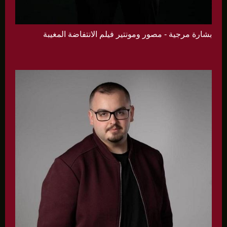
بشارة مرجية - مصور ومونتير فيلم الانتفاضة المغيبة