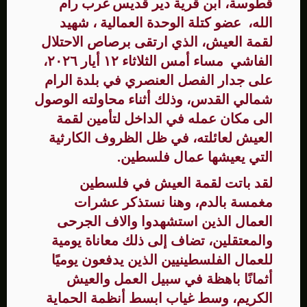
قطوسة، ابن قرية دير قديس غرب رام
الله، عضو كتلة الوحدة العمالية ، شهيد
لقمة العيش، الذي ارتقى برصاص الاحتلال
الفاشي مساء أمس الثلاثاء ١٢ أيار ٢٠٢٦،
على جدار الفصل العنصري في بلدة الرام
شمالي القدس، وذلك أثناء محاولته الوصول
الى مكان عمله في الداخل لتأمين لقمة
العيش لعائلته، في ظل الظروف الكارثية
التي يعيشها عمال فلسطين.
لقد باتت لقمة العيش في فلسطين
مغمسة بالدم، وهنا نستذكر عشرات
العمال الذين استشهدوا والاف الجرحى
والمعتقلين، تضاف إلى ذلك معاناة يومية
للعمال الفلسطينيين الذين يدفعون يوميًا
أثمانًا باهظة في سبيل العمل والعيش
الكريم، وسط غياب ابسط أنظمة الحماية