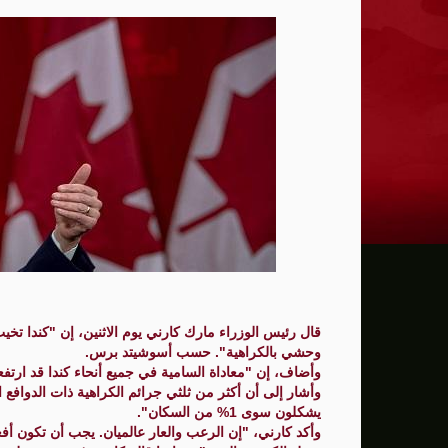
ترامب: يحذر من سيطرة الديمقراطيين على 
حماية الصحافيين تكرّم الصحافية كريستينا
فانس يؤكد وجود اختلافات في الرأي مع نتنيا
إيران تهدد بمهاجمة دول الخليج إذا تعرضت 
ن.تايمز: مشرعون أمريكيون يسعون لشراكة
الدفاع الروسية: ضربنا سفينتين محملتين ب
الـFBI فتح تحقيقا لمعرفة ما إذا كان ترامب "عميلا روسيا" بعد إقالته جيمس كومي
التماس للسماح لطبيب مستقل بفحص حسام 
قال رئيس الوزراء مارك كارني يوم الاثنين، إن "كندا تخيب
وحشي بالكراهية". حسب أسوشيتد برس.
الرئيس الإيراني: التواصل مع خامنئي "صعب لل
وأضاف، إن "معاداة السامية في جميع أنحاء كندا قد ارتفعت
وأشار إلى أن أكثر من ثلثي جرائم الكراهية ذات الدوافع ال
جيش الاحتلال يعلن مقتل جنديين وإصابة 4 جنوب لبنان
يشكلون سوى 1% من السكان".
وأكد كارني، "إن الرعب والعار عالميان. يجب أن تكون أفعال
"وول ستريت" ترتفع بدعم آمال التهدئة في 