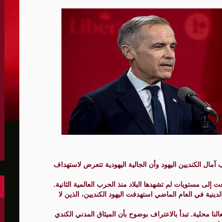
الكونغرس..ويرغب في اتفاق مع إيران
 عاصي التي أصيبت بقصف إسرائيلي
هو..,المفاوضات مع إيران "معقدة"
لهجمات أمريكية جديدة
 عسكرية مع إسرائيل
شحنات عسكرية قبالة سواحل أوديسا
أبو صفية
 آمال الكنديين اليهود وأن الجالية اليهودية تتعرض لاستهداف
غاية" حاليا
 إلى مستويات لم تشهدها البلاد منذ الحرب العالمية الثانية.
دينية في العام الماضي استهدفت اليهود الكنديين، الذين لا
نا محلية. تبدأ بالاعتراف بوضوح بأن الميثاق المدني الكندي
الشرق الأوسط