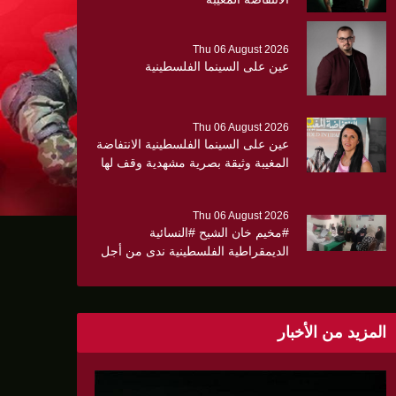
Thu 06 August 2026
عين على السينما الفلسطينية
Thu 06 August 2026
عين على السينما الفلسطينية الانتفاضة
المغيبة وثيقة بصرية مشهدية وقف لها
الجهمور وصفق كثيرا
Thu 06 August 2026
#مخيم خان الشيح #النسائية
الديمقراطية الفلسطينية ندى من أجل
مجتمع أكثر وعياً،، «ندى» تنظم ندوة
صحية عن ألتهاب الكبد وتوزّع
بروشورات توعوية على سيدات الحي.
المزيد من الأخبار