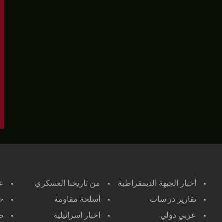
أخبار الجبهة الديمقراطية
من تاريخنا العسكري
ع
تقارير دراسات
أسلحة مقاومة
حر
عربي دولي
اخبار اسرائيلية
صح