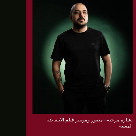
بشارة مرجية - مصور ومونتير فيلم الانتفاضة
المغيبة