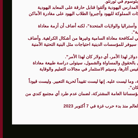
بلوسوم في تورنتو.
دارس اليهودية وألقوا قنابل حارقة على المعابد اليهودية
ت المملوكة لليهود وأجبروا الطلاب اليهود على مغادرة الأماكن
الأمنيّ وعملياتنا الاستباقية مستمرة
أستراليا والولايات المتحدة"، لكنه أضاف أن أزمة معاداة
ة".
ثية لإجراء مشاورات خاصة
 لمكافحة معاداة السامية وغيرها من أشكال الكراهية. وأضاف
ر (54 مليون دولار أمريكي) سيوفر للمؤسسات الدينية احتياجات مثل البنية التحتية الأمنية
المغيبة
الحقوق والمساواة والشمول، سيتولى دراسة طبيعة معاداة
 آثارها، وسيتم الاستثمار في مجالات التعليم والوقاية
وما ليست عليه. إنها ليست تقييداً لحرية التعبير. وليست قيوداً
ان".
في مؤسساتنا العامة المشتركة، لضمان عدم طرد أي مجتمع كندي من
 بدء حرب غزة في 7 أكتوبر 2023