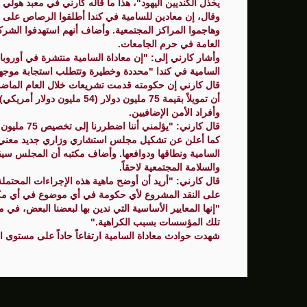
يخذل الكنديين اليهود"، هذا ما قاله كارني في معبد هولي 
وقال، إن معادين للسامية في كندا أطلقوا الرصاص على الم
سنتكوم: إعادة توجيه 48 سفينة تجارية ضمن حصار إيران
وهاجموا المراكز المجتمعية. وأضاف أنهم استهدفوا الشركا
العامة في حرم الجامعات.
زامير: أضعفنا حماس بشكل كبير وغيّرنا الوضع 
وأشار كارني إلى: "إن معاداة السامية منتشرة في أوروبا و
السامية في كندا "محددة وخطيرة وتتطلب استجابة موجه
الوفد الأمريكي يطلب تعليق المفاوضات الثلا
قال كارني إن حكومته قدمت تشريعات خلال العام الماضي
أن تمويلاً بقيمة 75 مليون دولا
بشارة مرجية - مصور ومونتير فيلم الانتفاضة 
وأفراد الأمن الإضافيين.
قال كارني: "يؤلمني أننا اضطررنا إلى تخصيص 75 مليون دولار لهذا الأمر، أي دولار كان لهذا الأمر".
كما أعلن عن تشكيل مجلس استشاري وزاري جديد معني ب
السامية ونطاقها ودوافعها. وأضاف مكتبه أن المجلس سيقيس
والسلامة المجتمعية لاحقاً.
قال كارني: "أريد أن أوضح ماهية هذه الإجراءات المحتملة، 
على النقد المشروع لأي حكومة في أي موضوع في أي مك
"إنها المعايير الأساسية التي ندين بها لبعضنا البعض، 
تلك المؤسسات بسبب الكراهية."
شهدت حوادث معاداة السامية ارتفاعاً حاداً على مستوى العالم منذ