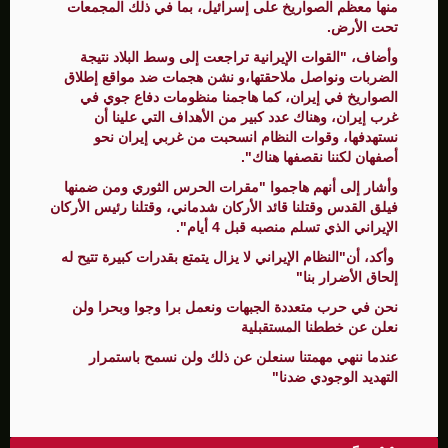
منها معظم الصواريخ على إسرائيل، بما في ذلك المجمعات
تحت الأرض.
وأضاف، "القوات الإيرانية تراجعت إلى وسط البلاد نتيجة
الضربات ونواصل ملاحقتها،و نشن هجمات ضد مواقع إطلاق
الصواريخ في إيران، كما هاجمنا منظومات دفاع جوي في
غرب إيران، وهناك عدد كبير من الأهداف التي علينا أن
نستهدفها، وقوات النظام انسحبت من غربي إيران نحو
أصفهان لكننا نقصفها هناك".
وأشار إلى أنهم هاجموا "مقرات الحرس الثوري ومن ضمنها
فيلق القدس وقتلنا قائد الأركان شدماني، وقتلنا رئيس الأركان
الإيراني الذي تسلم منصبه قبل 4 أيام".
وأكد، أن"النظام الإيراني لا يزال يتمتع بقدرات كبيرة تتيح له
إلحاق الأضرار بنا"
نحن في حرب متعددة الجبهات ونعمل برا وجوا وبحرا ولن
نعلن عن خططنا المستقبلية
عندما ننهي مهمتنا سنعلن عن ذلك ولن نسمح باستمرار
التهديد الوجودي ضدنا"