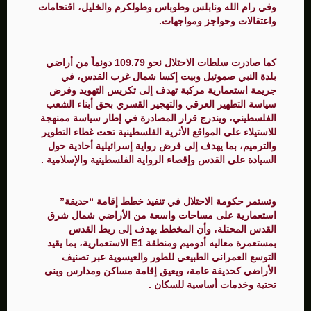
وفي رام الله ونابلس وطوباس وطولكرم والخليل، اقتحامات
واعتقالات وحواجز ومواجهات.
كما صادرت سلطات الاحتلال نحو 109.79 دونماً من أراضي
بلدة النبي صموئيل وبيت إكسا شمال غرب القدس، في
جريمة استعمارية مركبة تهدف إلى تكريس التهويد وفرض
سياسة التطهير العرقي والتهجير القسري بحق أبناء الشعب
الفلسطيني، ويندرج قرار المصادرة في إطار سياسة ممنهجة
للاستيلاء على المواقع الأثرية الفلسطينية تحت غطاء التطوير
والترميم، بما يهدف إلى فرض رواية إسرائيلية أحادية حول
السيادة على القدس وإقصاء الرواية الفلسطينية والإسلامية .
وتستمر حكومة الاحتلال في تنفيذ خطط إقامة “حديقة”
استعمارية على مساحات واسعة من الأراضي شمال شرق
القدس المحتلة، وأن المخطط يهدف إلى ربط القدس
بمستعمرة معاليه أدوميم ومنطقة E1 الاستعمارية، بما يقيد
التوسع العمراني الطبيعي للطور والعيسوية عبر تصنيف
الأراضي كحديقة عامة، ويعيق إقامة مساكن ومدارس وبنى
تحتية وخدمات أساسية للسكان .