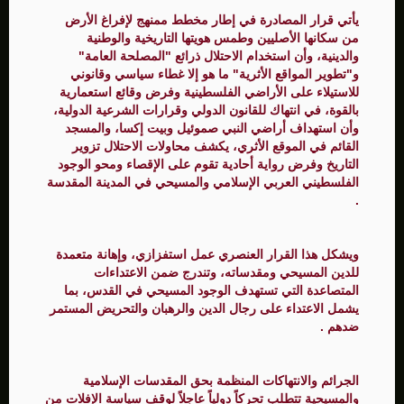
يأتي قرار المصادرة في إطار مخطط ممنهج لإفراغ الأرض
من سكانها الأصليين وطمس هويتها التاريخية والوطنية
والدينية، وأن استخدام الاحتلال ذرائع "المصلحة العامة"
و"تطوير المواقع الأثرية" ما هو إلا غطاء سياسي وقانوني
للاستيلاء على الأراضي الفلسطينية وفرض وقائع استعمارية
بالقوة، في انتهاك للقانون الدولي وقرارات الشرعية الدولية،
وأن استهداف أراضي النبي صموئيل وبيت إكسا، والمسجد
القائم في الموقع الأثري، يكشف محاولات الاحتلال تزوير
التاريخ وفرض رواية أحادية تقوم على الإقصاء ومحو الوجود
الفلسطيني العربي الإسلامي والمسيحي في المدينة المقدسة
.
ويشكل هذا القرار العنصري عمل استفزازي، وإهانة متعمدة
للدين المسيحي ومقدساته، وتندرج ضمن الاعتداءات
المتصاعدة التي تستهدف الوجود المسيحي في القدس، بما
يشمل الاعتداء على رجال الدين والرهبان والتحريض المستمر
ضدهم .
الجرائم والانتهاكات المنظمة بحق المقدسات الإسلامية
والمسيحية تتطلب تحركاً دولياً عاجلاً لوقف سياسة الإفلات من