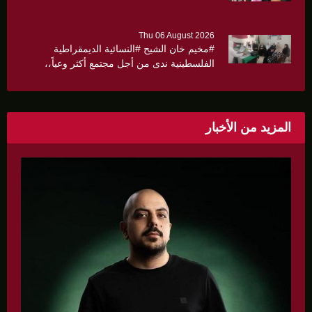
كثيرا
Thu 06 August 2026
#مخيم خان الشيح #النسائية الديمقراطية
الفلسطينية ندى من أجل مجتمع أكثر وعياً،،
«ندى» تنظم ندوة صحية عن ألتهاب الكبد وتوزّع
بروشورات توعوية على سيدات الحي.
المزيد من الأخبار