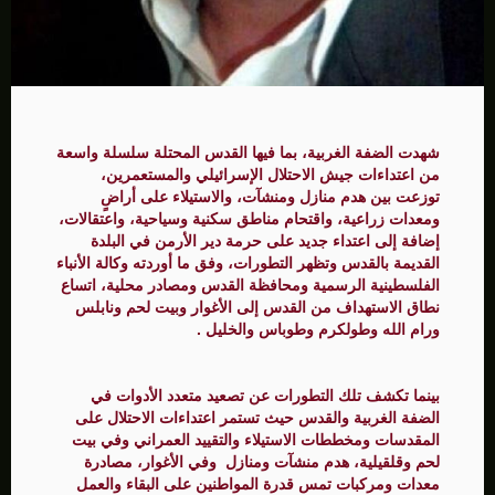
شهدت الضفة الغربية، بما فيها القدس المحتلة سلسلة واسعة
من اعتداءات جيش الاحتلال الإسرائيلي والمستعمرين،
توزعت بين هدم منازل ومنشآت، والاستيلاء على أراضٍ
ومعدات زراعية، واقتحام مناطق سكنية وسياحية، واعتقالات،
إضافة إلى اعتداء جديد على حرمة دير الأرمن في البلدة
القديمة بالقدس وتظهر التطورات، وفق ما أوردته وكالة الأنباء
الفلسطينية الرسمية ومحافظة القدس ومصادر محلية، اتساع
نطاق الاستهداف من القدس إلى الأغوار وبيت لحم ونابلس
ورام الله وطولكرم وطوباس والخليل .
بينما تكشف تلك التطورات عن تصعيد متعدد الأدوات في
الضفة الغربية والقدس حيث تستمر اعتداءات الاحتلال على
المقدسات ومخططات الاستيلاء والتقييد العمراني وفي بيت
لحم وقلقيلية، هدم منشآت ومنازل وفي الأغوار، مصادرة
معدات ومركبات تمس قدرة المواطنين على البقاء والعمل