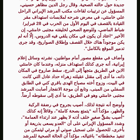
جديدة حول حالته الصحية. وقال رجل الدين مظاهر حسيني،
المسؤول عن ترتيبات لقاءات مكتب المرشد الإيراني الراحل
علي خامنئي، في معرض شرحه لملابسات استهداف مقر
القيادة بالقصف في اليوم الأول من الحرب في 28 فبراير/
شباط الماضي، وللوضع الصحي لخليفته مجتبى خامنئي، إن
الأخير “اعتاد أن يكون في مكان يلقي فيه الدروس، إلّا أنه لم
يكن موجوداً هناك خلال القصف وإطلاق الصواريخ، وقد جرى
تدمير الموقع بالكامل”.
وأضاف في مقطع مصور أمام مواطنين، نشرته وسائل إعلام
إيرانية، أنه جرى كذلك استهداف منزله، وعندما كان خامنئي
الابن في الطريق متجهاً إلى الدرج، سقط صاروخ في المكان
ذاته، ما أدى إلى مقتل عقيلته زهراء حداد عادل التي كانت
في البيت، وزوج أخته مصباح الهدى باقري كني في الطابق
السفلي من المبنى، وتابع أن موجة الانفجار أصابت المرشد
مجتبى خامنئي وهو في الطريق، ما أدى إلى سقوطه أرضاً.
وأوضح أنه نتيجة لذلك، أصيب بجروح في رضفة الركبة
والظهر، مؤكداً أنه “يتمتع بصحة كاملة”، وقائلاً إنه كذلك
“أصيب بشقٍّ صغيرٍ خلف أذنه لا يظهر عند ارتداء العمامة”،
وشدد المسؤول الإيراني على أن “العدو يسعى بذريعة أو
بأخرى، للحصول على تسجيل صوتي أو مرئي ليتمكن من
تنفيذ مخططاته” باغتياله، مؤكداً أن الحالة الصحية للمرشد