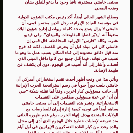
مجتبى خامنئي مستقرة، نافياً وجود ما يدعو للقلق بشأن
وضعه الصحي.
ومطلع الشهر الحالي أيضاً، أكد رئيس مكتب الشؤون الدولية
في مؤسسة القيادة الإيرانية، رجل الدين محسن قمي، أن
خامنئي لا يزال يتمتع بصحة كاملة ويواصل إدارة شؤون البلاد،
مضيفاً أنه “يدبّر قضايا المفاوضات والميدان”. وفي فيديو
نشرته وكالة “فارس” الإيرانية المحافظة، قال قمي إن
خامنئي كان في مبناه قبل أن يتعرض للقصف، لكنه قد خرج
منه قبل دقائق معدودة إلى فناء المكان بسبب عمل ما وهو ما
تسبب في نجاته، فيما قُتل جميع من كانوا داخل المبنى الذي
قُصف. وأشار إلى أنه أُصيب في الهجوم، دون أن يكشف عن
طبيعة الإصابة.
ويأتي هذا في وقت أظهر أحدث تقييم استخباراتي أميركي أن
خامنئي يلعب دوراً حيوياً في رسم استراتيجية الحرب الإيرانية
إلى جانب مسؤولين كبار آخرين، وفقاً لما نقلته شبكة “سي
أن أن” عن عدة مسؤولين مطلعين على التقييمات
الاستخباراتية. وتشير هذه التقييمات إلى أن مجتبى خامنئي
يساهم أيضاً في توجيه كيفية إدارة إيران للمفاوضات مع
الولايات المتحدة بهدف إنهاء الحرب، رغم عدم ظهوره العلني
منذ تعرضه لإصابات خطرة خلال الهجوم الذي أدى إلى مقتل
والده وعدد من كبار القادة العسكريين الإيرانيين في أول أيام
الحرب، ما أثار تساؤلات عن حالته الصحية ودوره الفعلي