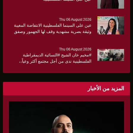
Thu 06 August 2026
عين على السينما الفلسطينية الانتفاضة المغيبة
وثيقة بصرية مشهدية وقف لها الجهمور وصفق
كثيرا
Thu 06 August 2026
#مخيم خان الشيح #النسائية الديمقراطية
الفلسطينية ندى من أجل مجتمع أكثر وعياً،،
«ندى» تنظم ندوة صحية عن ألتهاب الكبد وتوزّع
بروشورات توعوية على سيدات الحي.
المزيد من الأخبار