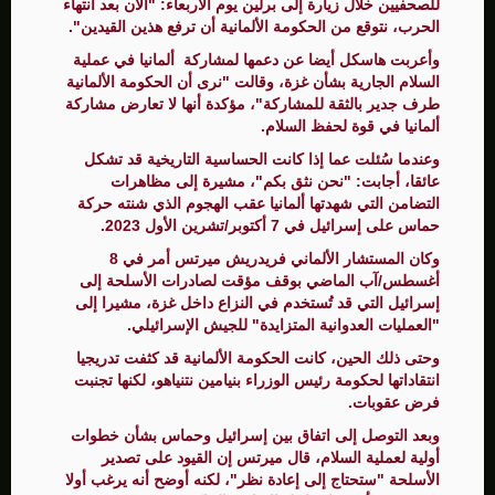
للصحفيين خلال زيارة إلى برلين يوم الأربعاء: "الآن بعد انتهاء
الحرب، نتوقع من الحكومة الألمانية أن ترفع هذين القيدين".
وأعربت هاسكل أيضا عن دعمها لمشاركة ألمانيا في عملية
السلام الجارية بشأن غزة، وقالت "نرى أن الحكومة الألمانية
طرف جدير بالثقة للمشاركة"، مؤكدة أنها لا تعارض مشاركة
ألمانيا في قوة لحفظ السلام.
وعندما سُئلت عما إذا كانت الحساسية التاريخية قد تشكل
عائقا، أجابت: "نحن نثق بكم"، مشيرة إلى مظاهرات
التضامن التي شهدتها ألمانيا عقب الهجوم الذي شنته حركة
حماس على إسرائيل في 7 أكتوبر/تشرين الأول 2023.
وكان المستشار الألماني فريدريش ميرتس أمر في 8
أغسطس/آب الماضي بوقف مؤقت لصادرات الأسلحة إلى
إسرائيل التي قد تُستخدم في النزاع داخل غزة، مشيرا إلى
"العمليات العدوانية المتزايدة" للجيش الإسرائيلي.
وحتى ذلك الحين، كانت الحكومة الألمانية قد كثفت تدريجيا
انتقاداتها لحكومة رئيس الوزراء بنيامين نتنياهو، لكنها تجنبت
فرض عقوبات.
وبعد التوصل إلى اتفاق بين إسرائيل وحماس بشأن خطوات
أولية لعملية السلام، قال ميرتس إن القيود على تصدير
الأسلحة "ستحتاج إلى إعادة نظر"، لكنه أوضح أنه يرغب أولا