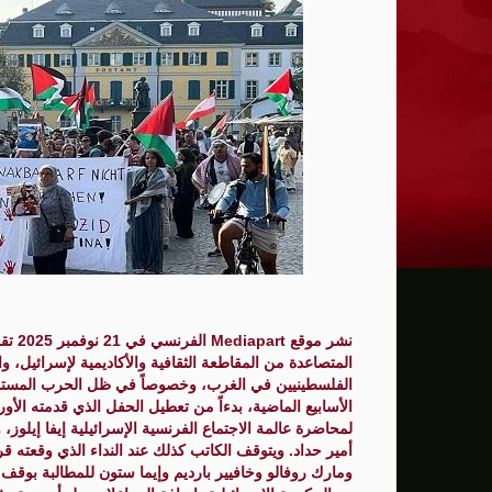
ترامب: يحذر من سيطرة الديمقراطيين على 
حماية الصحافيين تكرّم الصحافية كريستينا
فانس يؤكد وجود اختلافات في الرأي مع نتنيا
إيران تهدد بمهاجمة دول الخليج إذا تعرضت 
ن.تايمز: مشرعون أمريكيون يسعون لشراكة
الدفاع الروسية: ضربنا سفينتين محملتين ب
الـFBI فتح تحقيقا لمعرفة ما إذا كان ترامب "عميلا روسيا" بعد إقالته جيمس كومي
نشر م
التماس للسماح لطبيب مستقل بفحص حسام 
الفلسطينيين في الغرب، وخصوصاً في ظل الحرب المستمرة ع
الرئيس الإيراني: التواصل مع خامنئي "صعب لل
الأسابيع الماضية، بدءاً من تعطيل الحفل الذي قدمته الأو
لمحاضرة عالمة الاجتماع الفرنسية الإسرائيلية إيفا إيلوز
جيش الاحتلال يعلن مقتل جنديين وإصابة 4 جنوب لبنان
أمير حداد. ويتوقف الكاتب كذلك عند النداء الذي وقعته قر
ومارك روفالو وخافيير بارديم وإيما ستون للمطالبة بوقف ا
"وول ستريت" ترتفع بدعم آمال التهدئة في 