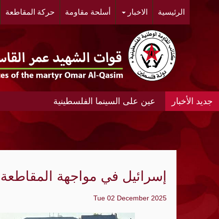
الرئيسية
الاخبار
أسلحة مقاومة
حركة المقاطعة
عين على السينما الفلسطينية
عين على السينما الفلسطينية الانتفاضة المغ
#مخيم خان الشيح #النسائية الديمقراطية ال
الحي.
إسرائيل في مواجهة المقاطعة ال
"أشد" ومنظمة الجيل الجديد "مجد" ينظمان مه
Tue 02 December 2025
«الديمقراطية»: عدوان الإحتلال المتواصل عل
الواقع الجغرافي والديمغرافي في محيط مدي