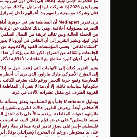
مع الحكومة الإسرائيلية، إضافة إلى إعلان دول أوروبية مثل
يوروفيجن 2026 إذا شاركت فيها إسرائيل، وكذلك 
سنتكوم: إعادة توجيه 48 سفينة تجارية ضمن حصار إيران
فنان وشركة موسيقية رفضهم بث أعمالهم داخل إسرائيل
زامير: أضعفنا حماس بشكل كبير وغيّرنا الوضع 
يرى تقرير Mediapart أن المقاطعة هي في
التصرف بمسؤولية أخلاقية، وهي بذلك تختلف عن الرقابة 
الوفد الأمريكي يطلب تعليق المفاوضات الثلا
بين الحملة الحالية وبين تقاليد عريقة من النضال السلم
لوثر كينغ. ويشير التقرير إلى أن النقاش في أوروبا لا ي
بشارة مرجية - مصور ومونتير فيلم الانتفاضة 
“استثناء ثقافي” يحمي المؤسسات الفنية والأكاديمية م
الجامعات والثقافة عن الصراع، لكن الكاتب يؤكد أن هذا ال
وأنها في أحيان كثيرة تتقاطع مع النقاشات الأخلاقية الأكث
يشير التقرير كذلك إلى الاتهامات التي رُفعت حول ما إذا كا
إلى المؤرخ الأميركي مارك مازاور، الذي يرى أن أخطر ما 
المعارضة وقمع حرية التعبير. ورغم ذلك، يعترف الكاتب 
حكوماتها سياسات قاتلة، إلا أن هذا لا ينفي أن المقاطعة
الغربية الطرف عن مقتل عشرات الآلاف في غزة.
ويتناول Mediapart جانباً بالغ الحساسية ي
الأشخاص أيضاً. ويعرض التقرير حالات فنانين ومثقفين إس
طاولتهم دعوات المقاطعة. ويقدم مثالاً على ذلك الجدل 
سينما فلسطين” على عرض فيلم ناداف لابيد، ثم انسحب م
فلسطيني–إسرائيلي يصوّر تدمير قرية مسافر يطا، رغم أن
على يد مستوطن، ورغم أن المخرج الإسرائيلي يوفال أبرا