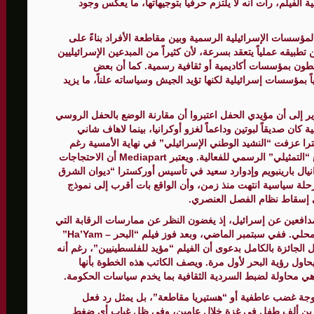
حركة PACBI الفلسطينية بأهمية الفيلم، رأت أنه لا يلتزم حرفياً بتوجيهاتها، ما يعكس وجود
لمؤسسات الإسرائيلية الرسمية وبين مقاطعة الأفراد بناءً على
 تطبيقه عملياً يتعقد بسرعة، لأن كثيراً من المبدعين الإسرائيليين
طون بمؤسسات أكاديمية أو ثقافية رسمية. كما أن بعض
 بمؤسسات إسرائيلية لكنها تؤيد الجيش وسياساته علناً، ما يزيد
 إلى أن مؤيدي الحفل اعتبروا أن مقارنة الوضع بالحفل الروسي
ا الروسية كان صديقاً لبوتين وداعماً لغزو أوكرانيا، بينما لاهاف شاني
ترا عزفت “النشيد الوطني الإسرائيلي” في نهاية الأمسية رغم
عدم إدراجه في البرنامج، وهو ما اعتبروه دليلاً على الطابع “التمثيلي” الرسمي للفعالية. ويعتبر Mediapart أن الاحتجاجات
ال بارينبويم وإدوارد سعيد في تأسيس أوركسترا “ديوان الشرق
حلة سياسية انتهت منذ زمن، وأن الواقع بات أقرب إلى نموذج
في إسقاط نظام الفصل العنصري.
لمدافعين عن إسرائيل، إذ يغضون النظر عن ممارسات الرقابة التي
تفرضها الحكومة الإسرائيلية نفسها على الإنتاج الثقافي المحلي. ففي سبتمبر الماضي، وبعد فوز فيلم “البحر – Ha’Yam”
 الجائزة بالكامل بدعوى أن الفيلم “مؤيد للفلسطينيين”، رغم أنه
ل رؤية البحر لأول مرة. ويصف الكاتب هذه الخطوة بأنها
ي محاولة لضبط السردية الثقافية بما يخدم سياسات الحكومة.
اوز مجرد موجة غضب عاطفية أو “هستيريا مقاطعة”، بل يمثل رد فعل
رين ألف طفل في غزة خلال عامين، وفي ظل غياب أي ضغط