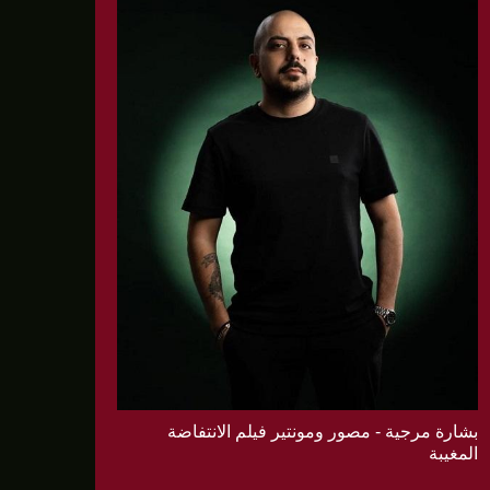
بشارة مرجية - مصور ومونتير فيلم الانتفاضة
المغيبة