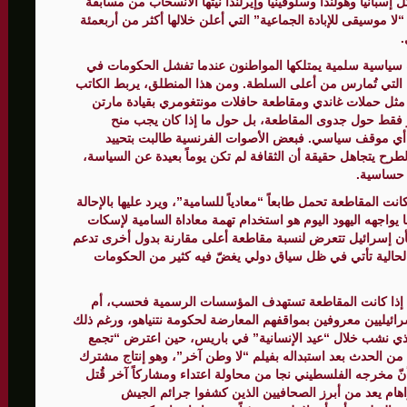
 إسبانيا وهولندا وسلوفينيا وإيرلندا نيتها الانسحاب من مسابقة
مبادرة “لا موسيقى للإبادة الجماعية” التي أعلن خلالها أكثر من أربعمئة
.
الأمنيّ وعملياتنا الاستباقية مستمرة
 جوهرها أداة سياسية سلمية يمتلكها المواطنون عندما تفشل الحكومات في
التي تُمارس من أعلى السلطة. ومن هذا المنطلق، يربط الكاتب
ثية لإجراء مشاورات خاصة
ي مثل حملات غاندي ومقاطعة حافلات مونتغومري بقيادة مارتن
دور فقط حول جدوى المقاطعة، بل حول ما إذا كان يجب منح
المغيبة
ن أي موقف سياسي. فبعض الأصوات الفرنسية طالبت بتحييد
طرح يتجاهل حقيقة أن الثقافة لم تكن يوماً بعيدة عن السياسة،
ر حساسية.
نت المقاطعة تحمل طابعاً “معادياً للسامية”، ويرد عليها بالإحالة
يواجهه اليهود اليوم هو استخدام تهمة معاداة السامية لإسكات
بأن إسرائيل تتعرض لنسبة مقاطعة أعلى مقارنة بدول أخرى تدعم
 الحالية تأتي في ظل سياق دولي يغضّ فيه كثير من الحكومات
تعلق بمسألة ما إذا كانت المقاطعة تستهدف المؤسسات الرسمية فحسب، أم
رائيليين معروفين بمواقفهم المعارضة لحكومة نتنياهو، ورغم ذلك
الذي نشب خلال “عيد الإنسانية” في باريس، حين اعترض “تجمع
ن الحدث بعد استبداله بفيلم “لا وطن آخر”، وهو إنتاج مشترك
ّ مخرجه الفلسطيني نجا من محاولة اعتداء ومشاركاً آخر قُتل
هام يعد من أبرز الصحافيين الذين كشفوا جرائم الجيش