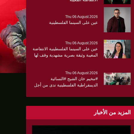
Thu 06 August 2026
عين على السينما الفلسطينية
Thu 06 August 2026
عين على السينما الفلسطينية الانتفاضة
المغيبة وثيقة بصرية مشهدية وقف لها
الجهمور وصفق كثيرا
Thu 06 August 2026
#مخيم خان الشيح #النسائية
الديمقراطية الفلسطينية ندى من أجل
مجتمع أكثر وعياً،، «ندى» تنظم ندوة
صحية عن ألتهاب الكبد وتوزّع
بروشورات توعوية على سيدات الحي.
المزيد من الأخبار