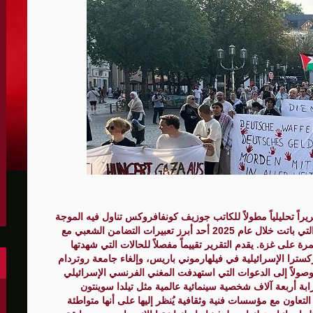
الكونغرس..ويرغب في اتفاق مع إيران
 عاصي التي أصيبت بقصف إسرائيلي
هو..,المفاوضات مع إيران "معقدة"
لهجمات أمريكية جديدة
 عسكرية مع إسرائيل
شحنات عسكرية قبالة سواحل أوديسا
وقع Mediapart الفرنسي في 21 نوفمبر 2025 تقريراً تحليلياً مطولاً للكاتب جوزيف كونفافروكس تناول فيه الموجة
أبو صفية
المتصاعدة من المقاطعة الثقافية والأكاديمية لإسرائيل، والتي باتت خلال عام 2025 أحد أبرز تعبيرات التضامن الشعبي مع
لى غزة. يقدم التقرير تقييماً مفصلاً للحالات التي شهدتها
غاية" حاليا
ركسترا الإسرائيلية في فيلهارموني باريس، وإلغاء جامعة روتردام
، وصولاً إلى الدعوات التي استهدفت المغني الفرنسي الإسرائيلي
ابة أربعة آلاف شخصية سينمائية عالمية مثل تيلدا سوينتون
لتعاون مع مؤسسات فنية وثقافية يُنظر إليها على أنها متواطئة
الشرق الأوسط