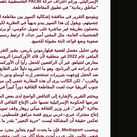
الإسرائيلي. ورغم اعتراف 
“مناطق رمادية” في تطبيق المقاطعة.
ويتوسع التقرير في مناقشة إشكالية التمييز بين مقاطعة ا
جنسيتهم، ويقول إن هذا التمييز يبدو بديهياً في النظرية لكن
يحصلون بطريقة غير مباشرة على تمويل حكومي، أو يرتب
الشخصيات العامة، مثل المغني أمير حداد، لا ترتبط رسمياً
صعوبة وضع قواعد ثابتة مقبولة للجميع.
وفي تحليل مفصل لقضية فيلهارموني باريس، يشير التقرير
الملغى عام 2022 غير منطقية لأن قائد الأوركستر
معارض لنتنياهو. غير أن الرافضين للحفل رأوا أن الأوركس
ضد الحفل وُوجهت بتبريرات تستحضر إرث أوسلو ودور داني
والغرب”، لكن الكاتب يرى أن هذه المقاربة تنتمي إلى مر
جنوب أفريقيا حيث لعبت المقاطعة الثقافية دوراً كبيراً 
ويختتم التقرير بالإشارة إلى التناقض الواضح لدى بعض ا
بجائزة “أوفير”، قرر وزير الثقافة ميكي زوهار وقف تمويل
إنتاج مشترك عبري–عربي يروي قصة مراهق فلسطيني يحاو
تعكس حقيقة أن المشكلة ليست “حرية التعبير” بقدر ما ه
وبحسب Mediapart، فإن ما يحدث اليوم يتج
شعبي عالمي على حرب أودت بحياة أكثر من اثنين وعش