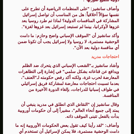
وأضاف سانشيز: "على المنظمات الرياضية أن تطرح على
نفسها سؤالاً أخلاقياً: هل من المناسب أن تواصل إسرائيل
المشاركة في المنافسات الدولية؟ لماذا تم طرد روسيا بعد
غزوها لأوكرانيا، بينما لم تستبعد إسرائيل بعد غزوها لغزة".
وأكد سانشيز أن "الموقف الإسباني واضح وحازم: ما دامت
الوحشية مستمرة، لا روسيا ولا إسرائيل يجب أن تكونا ضمن
أي منافسة دولية بعد الآن".
احتجاجات مدريد
وأشاد سانشيز بـ"الشعب الإسباني الذي يتحرك ضد الظلم
ويدافع عن قناعاته بشكل سلمي" في إشارة إلى التظاهرات
المعارضة لحرب غزة، ولكنه أكد رفض حكومته لـ"العنف"،
بعدما تسببت احتجاجات معارضة لمشاركة فريق إسرائيلي
في طواف إسبانيا للدراجات، بإلغاء الدورة الأخيرة من
المنافسة.
وقال سانشيز إن "النقاش الذي انطلق في مدريد ينبغي أن
يمتد إلى جميع أنحاء العالم"، مشيراً إلى أن حكومات أوروبية
بدأت بالفعل تتبنى الموقف ذاته.
وأضاف: "لقد رأينا كيف تقول بعض الحكومات الأوروبية إنه ما
دامت الوحشية مستمرة، فلا يمكن لإسرائيل أن تستخدم أي