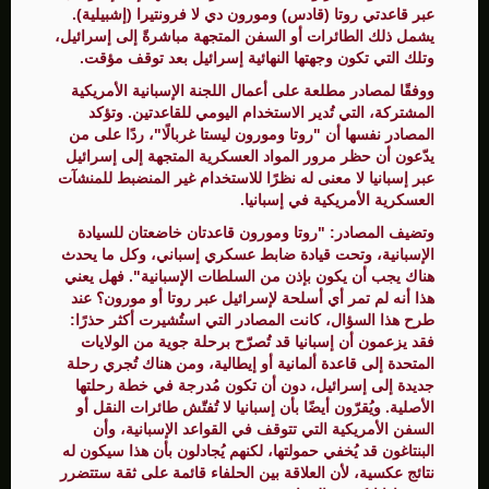
عبر قاعدتي روتا (قادس) ومورون دي لا فرونتيرا (إشبيلية).
يشمل ذلك الطائرات أو السفن المتجهة مباشرةً إلى إسرائيل،
وتلك التي تكون وجهتها النهائية إسرائيل بعد توقف مؤقت.
ووفقًا لمصادر مطلعة على أعمال اللجنة الإسبانية الأمريكية
المشتركة، التي تُدير الاستخدام اليومي للقاعدتين. وتؤكد
المصادر نفسها أن "روتا ومورون ليستا غربالًا"، ردًا على من
يدّعون أن حظر مرور المواد العسكرية المتجهة إلى إسرائيل
عبر إسبانيا لا معنى له نظرًا للاستخدام غير المنضبط للمنشآت
العسكرية الأمريكية في إسبانيا.
وتضيف المصادر: "روتا ومورون قاعدتان خاضعتان للسيادة
الإسبانية، وتحت قيادة ضابط عسكري إسباني، وكل ما يحدث
هناك يجب أن يكون بإذن من السلطات الإسبانية". فهل يعني
هذا أنه لم تمر أي أسلحة لإسرائيل عبر روتا أو مورون؟ عند
طرح هذا السؤال، كانت المصادر التي استُشيرت أكثر حذرًا:
فقد يزعمون أن إسبانيا قد تُصرّح برحلة جوية من الولايات
المتحدة إلى قاعدة ألمانية أو إيطالية، ومن هناك تُجري رحلة
جديدة إلى إسرائيل، دون أن تكون مُدرجة في خطة رحلتها
الأصلية. ويُقرّون أيضًا بأن إسبانيا لا تُفتّش طائرات النقل أو
السفن الأمريكية التي تتوقف في القواعد الإسبانية، وأن
البنتاغون قد يُخفي حمولتها، لكنهم يُجادلون بأن هذا سيكون له
نتائج عكسية، لأن العلاقة بين الحلفاء قائمة على ثقة ستتضرر