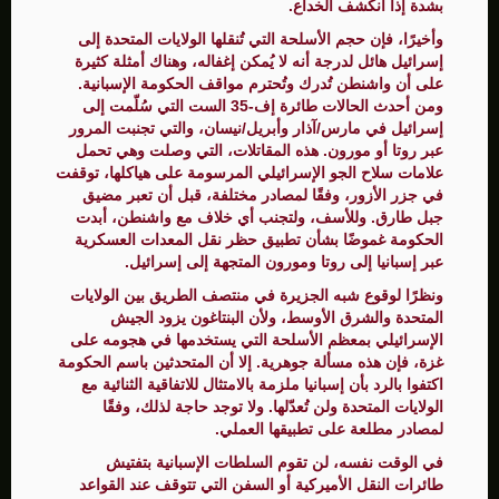
بشدة إذا انكشف الخداع.
وأخيرًا، فإن حجم الأسلحة التي تُنقلها الولايات المتحدة إلى
إسرائيل هائل لدرجة أنه لا يُمكن إغفاله، وهناك أمثلة كثيرة
على أن واشنطن تُدرك وتُحترم مواقف الحكومة الإسبانية.
ومن أحدث الحالات طائرة إف-35 الست التي سُلّمت إلى
إسرائيل في مارس/آذار وأبريل/نيسان، والتي تجنبت المرور
عبر روتا أو مورون. هذه المقاتلات، التي وصلت وهي تحمل
علامات سلاح الجو الإسرائيلي المرسومة على هياكلها، توقفت
في جزر الأزور، وفقًا لمصادر مختلفة، قبل أن تعبر مضيق
جبل طارق. وللأسف، ولتجنب أي خلاف مع واشنطن، أبدت
الحكومة غموضًا بشأن تطبيق حظر نقل المعدات العسكرية
عبر إسبانيا إلى روتا ومورون المتجهة إلى إسرائيل.
ونظرًا لوقوع شبه الجزيرة في منتصف الطريق بين الولايات
المتحدة والشرق الأوسط، ولأن البنتاغون يزود الجيش
الإسرائيلي بمعظم الأسلحة التي يستخدمها في هجومه على
غزة، فإن هذه مسألة جوهرية. إلا أن المتحدثين باسم الحكومة
اكتفوا بالرد بأن إسبانيا ملزمة بالامتثال للاتفاقية الثنائية مع
الولايات المتحدة ولن تُعدّلها. ولا توجد حاجة لذلك، وفقًا
لمصادر مطلعة على تطبيقها العملي.
في الوقت نفسه، لن تقوم السلطات الإسبانية بتفتيش
طائرات النقل الأميركية أو السفن التي تتوقف عند القواعد