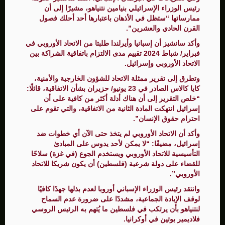
رئيس الوزراء الإسرائيلي بنيامين نتنياهو، مشيرًا إلى أن
ممارساتها “ستظل في الأذهان باعتبارها أحد أحلك فصول
القرن الحادي والعشرين”.
وأكد سانشيز أن إسبانيا وأيرلندا طلبتا من الاتحاد الأوروبي في
فبراير/ شباط 2024 تقييم مدى الالتزام باتفاقية الشراكة بين
الاتحاد الأوروبي وإسرائيل.
وتطرق إلى تقرير ممثلة الاتحاد للشؤون الخارجية والأمنية،
كايا كالاس الصادر في 23 يونيو/ حزيران بشأن الاتفاقية، قائلًا:
“خلص التقرير إلى أن هناك أدلة أكثر من كافية على أن
إسرائيل انتهكت المادة الثانية من الاتفاقية، والتي تقوم على
احترام حقوق الإنسان”.
وأكد أن الاتحاد الأوروبي لم يتخذ حتى الآن أي خطوات ضد
إسرائيل، مضيفًا: “لا يمكن لأحد يدوس على المبادئ
التأسيسية للاتحاد الأوروبي ويستخدم الجوع (في غزة) سلاحًا
للقضاء على دولة شرعية (فلسطين) أن يكون شريكا للاتحاد
الأوروبي”.
وانتقد رئيس الوزراء الإسباني أوروبا لعدم بذلها جهدًا كافيًا
لوقف الإبادة الجماعية، مشددًا على ضرورة عدم السماح
لنتنياهو بأن يرتكب في فلسطين ما يُتهم به الرئيس الروسي
فلاديمير بوتين في أوكرانيا.