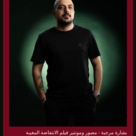
بشارة مرجية - مصور ومونتير فيلم الانتفاضة المغيبة