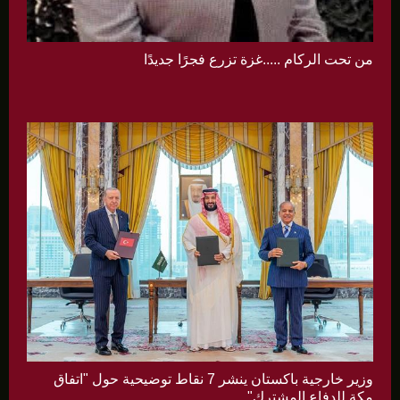
من تحت الركام .....غزة تزرع فجرًا جديدًا
وزير خارجية باكستان ينشر 7 نقاط توضيحية حول "اتفاق
مكة للدفاع المشترك"