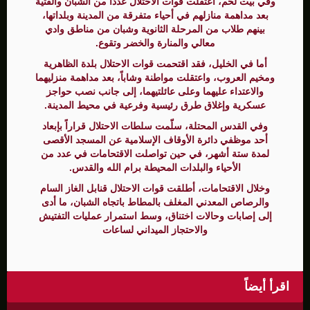
وفي بيت لحم، اعتقلت قوات الاحتلال عدداً من الشبان والفتية
بعد مداهمة منازلهم في أحياء متفرقة من المدينة وبلداتها،
بينهم طلاب من المرحلة الثانوية وشبان من مناطق وادي
معالي والمنارة والخضر وتقوع.
أما في الخليل، فقد اقتحمت قوات الاحتلال بلدة الظاهرية
ومخيم العروب، واعتقلت مواطنة وشاباً، بعد مداهمة منزليهما
والاعتداء عليهما وعلى عائلتيهما، إلى جانب نصب حواجز
عسكرية وإغلاق طرق رئيسية وفرعية في محيط المدينة.
وفي القدس المحتلة، سلّمت سلطات الاحتلال قراراً بإبعاد
أحد موظفي دائرة الأوقاف الإسلامية عن المسجد الأقصى
لمدة ستة أشهر، في حين تواصلت الاقتحامات في عدد من
الأحياء والبلدات المحيطة برام الله والقدس.
وخلال الاقتحامات، أطلقت قوات الاحتلال قنابل الغاز السام
والرصاص المعدني المغلف بالمطاط باتجاه الشبان، ما أدى
إلى إصابات وحالات اختناق، وسط استمرار عمليات التفتيش
والاحتجاز الميداني لساعات
اقرأ أيضاً