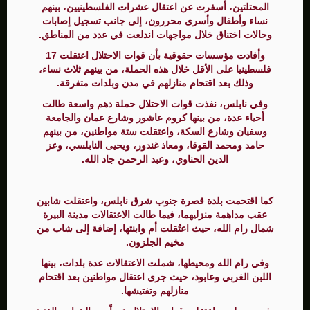
المحتلتين، أسفرت عن اعتقال عشرات الفلسطينيين، بينهم
نساء وأطفال وأسرى محررون، إلى جانب تسجيل إصابات
وحالات اختناق خلال مواجهات اندلعت في عدد من المناطق.
وأفادت مؤسسات حقوقية بأن قوات الاحتلال اعتقلت 17
فلسطينيا على الأقل خلال هذه الحملة، من بينهم ثلاث نساء،
وذلك بعد اقتحام منازلهم في مدن وبلدات متفرقة.
وفي نابلس، نفذت قوات الاحتلال حملة دهم واسعة طالت
أحياء عدة، من بينها كروم عاشور وشارع عمان والجامعة
وسفيان وشارع السكة، واعتقلت ستة مواطنين، من بينهم
حامد ومحمد القوقا، ومعاذ غندور، ويحيى النابلسي، وعز
الدين الحناوي، وعبد الرحمن جاد الله.
كما اقتحمت بلدة قصرة جنوب شرق نابلس، واعتقلت شابين
عقب مداهمة منزليهما، فيما طالت الاعتقالات مدينة البيرة
شمال رام الله، حيث اعتُقلت أم وابنتها، إضافة إلى شاب من
مخيم الجلزون.
وفي رام الله ومحيطها، شملت الاعتقالات عدة بلدات، بينها
اللبن الغربي وعابود، حيث جرى اعتقال مواطنين بعد اقتحام
منازلهم وتفتيشها.