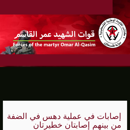
إصابات في عملية دهس في الضفة
من بينهم إصابتان خطيرتان