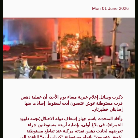
Mon 01 June 2026
ذكرت وسائل إعلام عبرية مساء يوم الأحد، أن عملية دهس
قرب مستوطنة غوش عتصيون أدت لسقوط إصابات بينها
إصابتان خطيرتان.
وأفاد المتحدث باسم جهاز إسعاف دولة الاحتلال(نجمة داوود
الحمراء)، في بلاغ أولي، بإصابة أربعة مستوطنين جراء
تعرضهم لحادث دهس نفذته مركبة عند تقاطع مستوطنة
"غوش عتصيون" باتجاه مستوطنة "كريات أربع" النافذة إلى