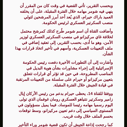
وبحسب التقرير، تأتي القضية في وقت كان من المقرر أن
ينهي فيه شومر مهامه خلال الفترة المقبلة، على أن يخلفه
العميد باراك حيرام، الذي يُعد أحد أبرز المرشحين لتولي
منصب السكرتير العسكري لرئيس الحكومة.
وأضافت القناة أن اسم شومر طُرح كذلك كمرشح محتمل
لخلافة غاي مركيزانو في منصب السكرتير العسكري لوزير
الأمن، وهو ما أدى، بحسب التقرير، إلى تعقيد إضافي في
ملف التعيينات العسكرية، وأسهم في تأخير اتخاذ قرارات بهذا
الشأن.
وأشارت إلى أن التطورات الأخيرة دفعت رئيس الحكومة
الإسرائيلية إلى إجراء مشاورات بشأن هوية البديل في
المناصب المطروحة، في حين قد تؤثر أي قرارات تتعلق
بتعيين مركيزانو أو حيرام على سلسلة من التعيينات المرتقبة
في قيادة الجيش خلال الفترة المقبلة.
ووفقا للقناة 14، يحظى حيرام بدعم من رئيس الأركان إيال
زامير وسكرتير نتنياهو العسكري رومان غوفمان الذي تولى
اليوم رسميا مهامه رئيسا للموساد، فيما يميل مسؤولون في
المستوى السياسي إلى دعم تعيين مركيزانو، وسط توقعات
بحسم الملف خلال وقت قريب.
كما رجحت إذاعة الجيش أن تكون قضية شومر وراء التأخير