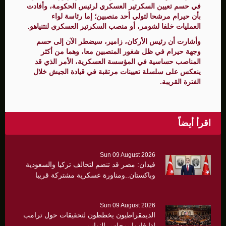
في حسم تعيين السكرتير العسكري لرئيس الحكومة، وأفادت
بأن حيرام مرشحا لتولي أحد منصبين؛ إما رئاسة لواء
العمليات خلفا لشومر، أو منصب السكرتير العسكري لنتنياهو.
وأشارت أن رئيس الأركان، زامير، سيضطر الآن إلى حسم
وجهة حيرام في ظل شغور المنصبين معا، وهما من أكثر
المناصب حساسية في المؤسسة العسكرية، الأمر الذي قد
ينعكس على سلسلة تعيينات مرتقبة في قيادة الجيش خلال
الفترة القريبة.
اقرأ أيضاً
Sun 09 August 2026
فيدان: مصر قد تنضم لتحالف تركيا والسعودية
وباكستان..ومناورة عسكرية مشتركة قريبا
Sun 09 August 2026
الديمقراطيون يخططون لتحقيقات حول ترامب
إذا فازوا بمجلس النواب