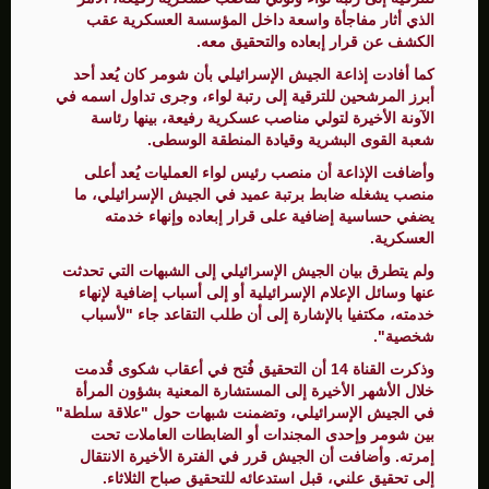
الذي أثار مفاجأة واسعة داخل المؤسسة العسكرية عقب
الكشف عن قرار إبعاده والتحقيق معه.
كما أفادت إذاعة الجيش الإسرائيلي بأن شومر كان يُعد أحد
أبرز المرشحين للترقية إلى رتبة لواء، وجرى تداول اسمه في
الآونة الأخيرة لتولي مناصب عسكرية رفيعة، بينها رئاسة
شعبة القوى البشرية وقيادة المنطقة الوسطى.
وأضافت الإذاعة أن منصب رئيس لواء العمليات يُعد أعلى
منصب يشغله ضابط برتبة عميد في الجيش الإسرائيلي، ما
يضفي حساسية إضافية على قرار إبعاده وإنهاء خدمته
العسكرية.
ولم يتطرق بيان الجيش الإسرائيلي إلى الشبهات التي تحدثت
عنها وسائل الإعلام الإسرائيلية أو إلى أسباب إضافية لإنهاء
خدمته، مكتفيا بالإشارة إلى أن طلب التقاعد جاء "لأسباب
شخصية".
وذكرت القناة 14 أن التحقيق فُتح في أعقاب شكوى قُدمت
خلال الأشهر الأخيرة إلى المستشارة المعنية بشؤون المرأة
في الجيش الإسرائيلي، وتضمنت شبهات حول "علاقة سلطة"
بين شومر وإحدى المجندات أو الضابطات العاملات تحت
إمرته. وأضافت أن الجيش قرر في الفترة الأخيرة الانتقال
إلى تحقيق علني، قبل استدعائه للتحقيق صباح الثلاثاء.