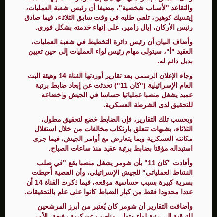
والتقاعد "لأسباب شخصية"، مضيفا أن رئيس شعبة العمليات،
إيتسيك كوهين، تلقى طلبه في وقت سابق الثلاثاء، فيما صادق
رئيس الأركان، إيال زامير، على إنهاء خدمته بشكل فوري.
وأضاف البيان أن رئيس دائرة التخطيط في شعبة العمليات،
العقيد "أ"، سيتولى مهام رئيس لواء العمليات إلى حين تعيين
بديل دائم له.
وجاء الإعلان الرسمي بعد تقارير أوردتها القناة 14 وهيئة البث
العام الإسرائيلية ("كان 11") تحدثت عن إبعاد ضابط برتبة
عميد يشغل منصبا عملياتيا حساسا في الجيش وإخضاعه
للتحقيق لدى الشرطة العسكرية.
وبحسب تلك التقارير، فإن الضابط خضع لتحقيق مطول،
الثلاثاء، بشبهات تتعلق بارتكاب مخالفات من خلال استغلال
مكانته العسكرية وبما يتعارض مع أوامر الجيش، فيما جرى
استبداله مؤقتا بضابط برتبة عقيد منذ ساعات الصباح.
وأفادت "كان 11" بأن شومر يشغل منصبا يقع "في صلب
النشاط العملياتي" للجيش الإسرائيلي، وأن القضية أُحيطت
بسرية كبيرة بسبب حساسية موقعه، فيما ذكرت القناة 14 أن
عددا محدودا فقط من كبار الضباط كانوا على علم بالتحقيقات.
وأضافت التقارير أن شومر كان يُعتبر من أبرز المرشحين
للترقية إلى رتبة لواء وتولي مناصب عسكرية رفيعة، الأمر