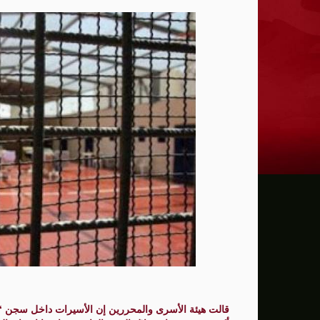
ترامب: يحذر من سيطرة الديمقراطيين على 
حماية الصحافيين تكرّم الصحافية كريستينا
فانس يؤكد وجود اختلافات في الرأي مع نتنيا
إيران تهدد بمهاجمة دول الخليج إذا تعرضت 
ن.تايمز: مشرعون أمريكيون يسعون لشراكة
الدفاع الروسية: ضربنا سفينتين محملتين ب
الـFBI فتح تحقيقا لمعرفة ما إذا كان ترامب "عميلا روسيا" بعد إقالته جيمس كومي
التماس للسماح لطبيب مستقل بفحص حسام 
الرئيس الإيراني: التواصل مع خامنئي "صعب لل
جيش الاحتلال يعلن مقتل جنديين وإصابة 4 جنوب لبنان
قالت هيئة الأسرى والمحررين إن الأسيرات داخل سجن “
"وول ستريت" ترتفع بدعم آمال التهدئة في 