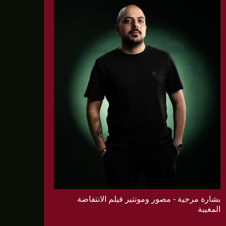
بشارة مرجية - مصور ومونتير فيلم الانتفاضة
المغيبة