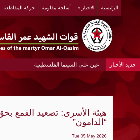
الرئيسية
الاخبار
أسلحة مقاومة
حركة المقاطعة
عين على السينما الفلسطينية
عين على السينما الفلسطينية الانتفاضة المغ
#مخيم خان الشيح #النسائية الديمقراطية ال
الحي.
هيئة الأسرى: تصعيد القمع بح
"أشد" ومنظمة الجيل الجديد "مجد" ينظمان مه
“الدامون”
«الديمقراطية»: عدوان الإحتلال المتواصل عل
Tue 05 May 2026
الواقع الجغرافي والديمغرافي في محيط مدي