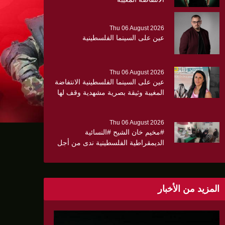
Thu 06 August 2026
عين على السينما الفلسطينية
Thu 06 August 2026
عين على السينما الفلسطينية الانتفاضة
المغيبة وثيقة بصرية مشهدية وقف لها
الجهمور وصفق كثيرا
Thu 06 August 2026
#مخيم خان الشيح #النسائية
الديمقراطية الفلسطينية ندى من أجل
مجتمع أكثر وعياً،، «ندى» تنظم ندوة
صحية عن ألتهاب الكبد وتوزّع
بروشورات توعوية على سيدات الحي.
المزيد من الأخبار