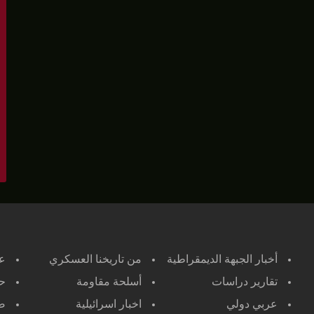
أخبار الجبهة الديمقراطية
من تاريخنا العسكري
ع
تقارير دراسات
أسلحة مقاومة
حر
عربي دولي
اخبار اسرائيلية
صح