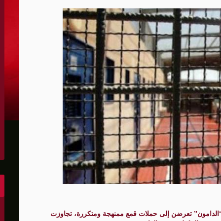
الكونغرس..ويرغب في اتفاق مع إيران
 عاصي التي أصيبت بقصف إسرائيلي
هو..,المفاوضات مع إيران "معقدة"
لهجمات أمريكية جديدة
 عسكرية مع إسرائيل
شحنات عسكرية قبالة سواحل أوديسا
أبو صفية
غاية" حاليا
الدامون” تعرضن إلى حملات قمع ممنهجة ومتكررة، تجاوزت
الشرق الأوسط