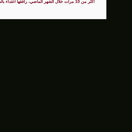
أكثر من 10 مرات خلال الشهر الماضي، رافقها اعتداء بالضرب، والتنكيل، ورش الغاز.
سنتكوم: إعادة توجيه 48 سفينة تجارية ضمن حصار إيران
زامير: أضعفنا حماس بشكل كبير وغيّرنا الوضع 
الوفد الأمريكي يطلب تعليق المفاوضات الثلا
بشارة مرجية - مصور ومونتير فيلم الانتفاضة 