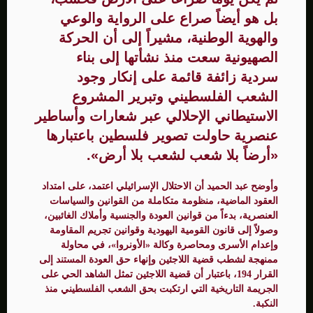
بل هو أيضاً صراع على الرواية والوعي
والهوية الوطنية، مشيراً إلى أن الحركة
الصهيونية سعت منذ نشأتها إلى بناء
سردية زائفة قائمة على إنكار وجود
الشعب الفلسطيني وتبرير المشروع
الاستيطاني الإحلالي عبر شعارات وأساطير
عنصرية حاولت تصوير فلسطين باعتبارها
«أرضاً بلا شعب لشعب بلا أرض».
وأوضح عبد الحميد أن الاحتلال الإسرائيلي اعتمد، على امتداد
العقود الماضية، منظومة متكاملة من القوانين والسياسات
العنصرية، بدءاً من قوانين العودة والجنسية وأملاك الغائبين،
وصولاً إلى قانون القومية اليهودية وقوانين تجريم المقاومة
وإعدام الأسرى ومحاصرة وكالة «الأونروا»، في محاولة
ممنهجة لشطب قضية اللاجئين وإنهاء حق العودة المستند إلى
القرار 194، باعتبار أن قضية اللاجئين تمثل الشاهد الحي على
الجريمة التاريخية التي ارتكبت بحق الشعب الفلسطيني منذ
النكبة.