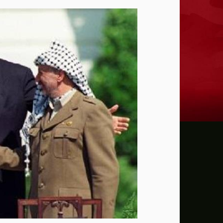
ترامب: يحذر من سيطرة الديمقراطيين على 
حماية الصحافيين تكرّم الصحافية كريستينا
فانس يؤكد وجود اختلافات في الرأي مع نتنيا
إيران تهدد بمهاجمة دول الخليج إذا تعرضت 
ن.تايمز: مشرعون أمريكيون يسعون لشراكة
الدفاع الروسية: ضربنا سفينتين محملتين ب
الـFBI فتح تحقيقا لمعرفة ما إذا كان ترامب "عميلا روسيا" بعد إقالته جيمس كومي
التماس للسماح لطبيب مستقل بفحص حسام 
الرئيس الإيراني: التواصل مع خامنئي "صعب لل
جيش الاحتلال يعلن مقتل جنديين وإصابة 4 جنوب لبنان
"وول ستريت" ترتفع بدعم آمال التهدئة في 