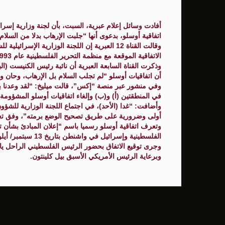
سنتكوم: إعادة توجيه 48 سفينة تجارية ضمن حصار إيران
أفادت وسائل إعلام عبرية، السبت، بأن لجنة وزارية إسرا
زامير: أضعفنا حماس بشكل كبير وغيّرنا الوضع 
اتفاقية أوسلو، بدعوى أنها “جلبت الإرهاب بدلا من السلام
وقالت القناة 12 العبرية إن اللجنة الوزارية ال
الوفد الأمريكي يطلب تعليق المفاوضات الثلا
الاتفاقية الموقعة مع منظمة التحرير الفلسطينية عام 1993.
وذكرت القناة السابعة العبرية أن نائبة رئيس الكنيست (ا
بشارة مرجية - مصور ومونتير فيلم الانتفاضة 
أن اتفاقيات أوسلو “لم تجلب السلام بل الإرهاب، وحان 
وفي منشور عبر منصة “إكس”، قالت ميليخ: “لقد وعدنا بم
في المنطقتين (أ) و(ب) وإلغاء اتفاقيات أوسلو المشؤومة”
وأضافت: “غدا (الأحد)، في اجتماع اللجنة الوزارية للشؤون 
أولى وضرورية على طريق تصحيح الوضع برمته”، وفق تعب
وتعرف اتفاقية أوسلو رسميا باسم “إعلان المبادئ بشأن ترت
الفلسطينية وإسرائيل في واشنطن بتاريخ 13 سبتمبر/ أيلول 1993.
وجرى توقيع الاتفاق بحضور الرئيس الفلسطيني الراحل يا
وبرعاية الرئيس الأمريكي الأسبق بيل كلينتون.