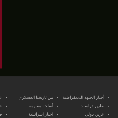
أخبار الجبهة الديمقراطية
من تاريخنا العسكري
ع
تقارير دراسات
أسلحة مقاومة
حر
عربي دولي
اخبار اسرائيلية
صح