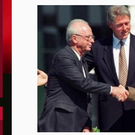
الكونغرس..ويرغب في اتفاق مع إيران
 عاصي التي أصيبت بقصف إسرائيلي
هو..,المفاوضات مع إيران "معقدة"
لهجمات أمريكية جديدة
 عسكرية مع إسرائيل
شحنات عسكرية قبالة سواحل أوديسا
أبو صفية
غاية" حاليا
الشرق الأوسط