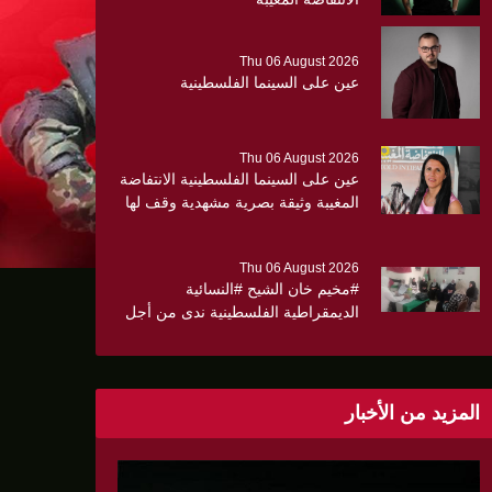
Thu 06 August 2026
عين على السينما الفلسطينية
Thu 06 August 2026
عين على السينما الفلسطينية الانتفاضة
المغيبة وثيقة بصرية مشهدية وقف لها
الجهمور وصفق كثيرا
Thu 06 August 2026
#مخيم خان الشيح #النسائية
الديمقراطية الفلسطينية ندى من أجل
مجتمع أكثر وعياً،، «ندى» تنظم ندوة
صحية عن ألتهاب الكبد وتوزّع
بروشورات توعوية على سيدات الحي.
المزيد من الأخبار