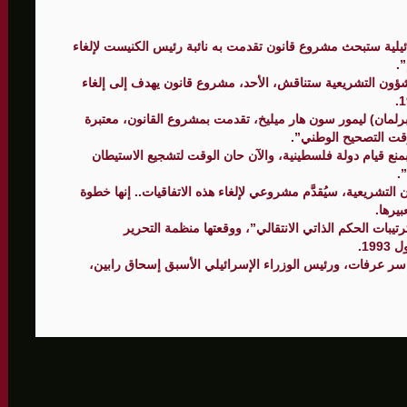
ئيلية ستبحث مشروع قانون تقدمت به نائبة رئيس الكنيست لإلغاء
الأمنيّ وعملياتنا الاستباقية مستمرة
”.
إسرائيلية للشؤون التشريعية ستناقش، الأحد، مشروع قانون يهدف إلى إلغاء
ثية لإجراء مشاورات خاصة
لبرلمان) ليمور سون هار ميليخ، تقدمت بمشروع القانون، معتبرة
المغيبة
وقت التصحيح الوطني”.
نع قيام دولة فلسطينية، والآن حان الوقت لتشجيع الاستيطان
.
التشريعية، سيُقدَّم مشروعي لإلغاء هذه الاتفاقيات.. إنها خطوة
يرها.
يبات الحكم الذاتي الانتقالي”، ووقعتها منظمة التحرير
سر عرفات، ورئيس الوزراء الإسرائيلي الأسبق إسحاق رابين،