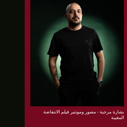
بشارة مرجية - مصور ومونتير فيلم الانتفاضة
المغيبة