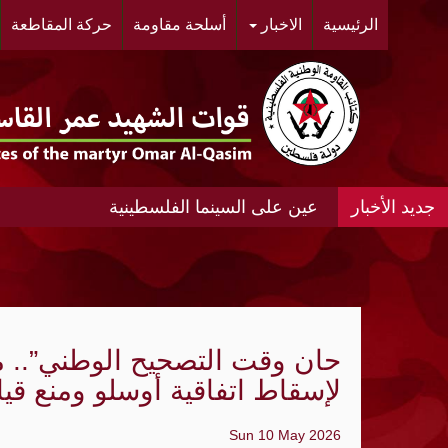
الرئيسية
الاخبار
أسلحة مقاومة
حركة المقاطعة
عين على السينما الفلسطينية
عين على السينما الفلسطينية الانتفاضة المغ
#مخيم خان الشيح #النسائية الديمقراطية ال
الحي.
حان وقت التصحيح الوطني”.. 
"أشد" ومنظمة الجيل الجديد "مجد" ينظمان مه
لإسقاط اتفاقية أوسلو ومنع قي
«الديمقراطية»: عدوان الإحتلال المتواصل عل
Sun 10 May 2026
الواقع الجغرافي والديمغرافي في محيط مدي