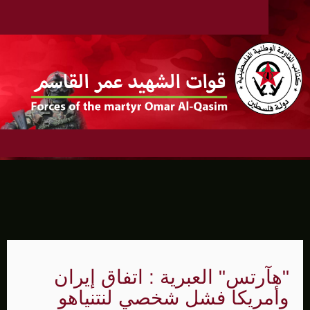
"هآرتس" العبرية : اتفاق إيران
وأمريكا فشل شخصي لنتنياهو