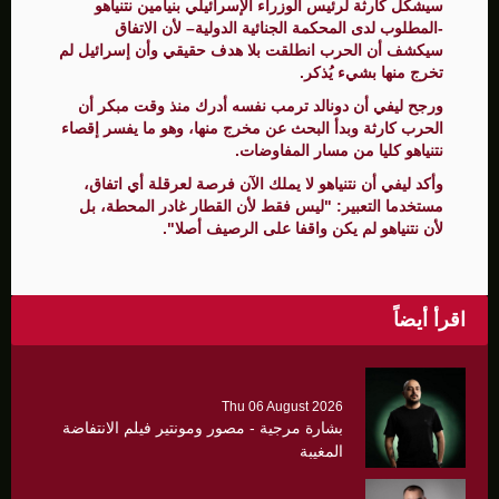
سيشكل كارثة لرئيس الوزراء الإسرائيلي بنيامين نتنياهو
-المطلوب لدى المحكمة الجنائية الدولية– لأن الاتفاق
سيكشف أن الحرب انطلقت بلا هدف حقيقي وأن إسرائيل لم
تخرج منها بشيء يُذكر.
ورجح ليفي أن دونالد ترمب نفسه أدرك منذ وقت مبكر أن
الحرب كارثة وبدأ البحث عن مخرج منها، وهو ما يفسر إقصاء
نتنياهو كليا من مسار المفاوضات.
وأكد ليفي أن نتنياهو لا يملك الآن فرصة لعرقلة أي اتفاق،
مستخدما التعبير: "ليس فقط لأن القطار غادر المحطة، بل
لأن نتنياهو لم يكن واقفا على الرصيف أصلا".
اقرأ أيضاً
Thu 06 August 2026
بشارة مرجية - مصور ومونتير فيلم الانتفاضة
المغيبة