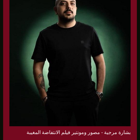
بشارة مرجية - مصور ومونتير فيلم الانتفاضة المغيبة