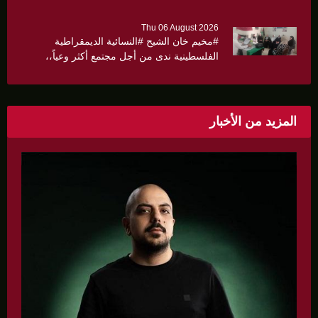
Thu 06 August 2026
#مخيم خان الشيح #النسائية الديمقراطية
الفلسطينية ندى من أجل مجتمع أكثر وعياً،،
«ندى» تنظم ندوة صحية عن ألتهاب الكبد وتوزّع
بروشورات توعوية على سيدات الحي.
المزيد من الأخبار