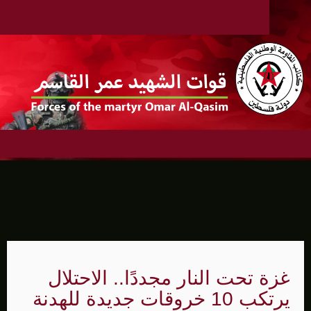
غزة تحت النار مجددًا.. الاحتلال
يرتكب 10 خروقات جديدة للهدنة