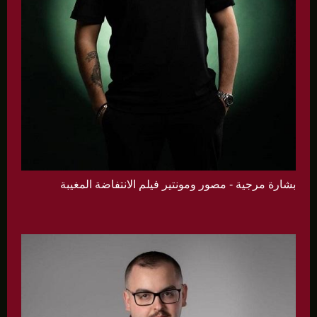
بشارة مرجية - مصور ومونتير فيلم الانتفاضة المغيبة