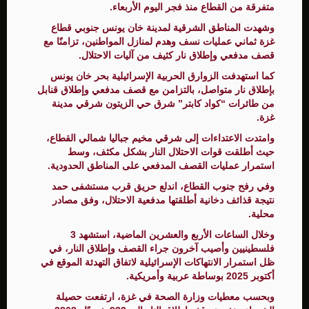
متفرقة من القطاع منذ فجر اليوم الأربعاء.
وشهدت المناطق الشرقية لمدينة خان يونس جنوبي قطاع
غزة ثماني عمليات نسف وهدم لمنازل المواطنين، تزامنًا مع
قصف مدفعي وإطلاق نار كثيف من آليات الاحتلال.
كما استهدفت الزوارق الحربية الإسرائيلية بحر خان يونس
بإطلاق نار متواصل، بالتزامن مع قصف مدفعي وإطلاق قنابل
من طائرات “كواد كابتر” شرق حي الزيتون شرقي مدينة
غزة.
وامتدت الاعتداءات إلى شرقي مخيم جباليا شمالي القطاع،
حيث أطلقت قوات الاحتلال النار بشكل مكثف، وسط
استمرار عمليات القصف المدفعي على المناطق الحدودية.
وفي رفح جنوب القطاع، اندلع حريق قرب مستشفى حمد
نتيجة قذائف دخانية أطلقتها مدفعية الاحتلال، وفق مصادر
محلية.
وخلال الساعات الأربع والعشرين الماضية، استشهد 3
فلسطينيين وأصيب آخرون جراء القصف وإطلاق النار، في
ظل استمرار الانتهاكات الإسرائيلية لاتفاق التهدئة الموقع في
أكتوبر 2025 بوساطة عربية وأمريكية.
وبحسب معطيات وزارة الصحة في غزة، ارتفعت حصيلة