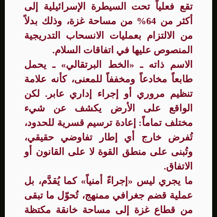
تقع فعلياً تحت السيطرة الإسرائيلية إلى
أكثر من 64% من مساحة غزة، وذلك بدلاً
من الالتزام بعمليات الانسحاب التدريجية
المنصوص عليها في اتفاقات السلام.
الاسم ذاته ـ «الخط البرتقالي» ـ يحمل
طابعاً مخادعاً ومخففاً للمعنى، كأنه علامة
تنظيم مروري أو إجراء إداري عابر. لكن
الواقع على الأرض يكشف عن شيء
مختلف تماماً: إعادة ترسيم قسرية للحدود،
تُفرض خارج أي إطار تفاوضي حقيقي،
وتُبنى على منطق القوة لا على القانون أو
الاتفاق.
ما يجري ليس «إجراءً أمنياً» كما يُقدَّم، بل
عملية قضم جغرافي ممنهج، تُحوّل ما تبقى
من قطاع غزة إلى مساحة خانقة مكتظة