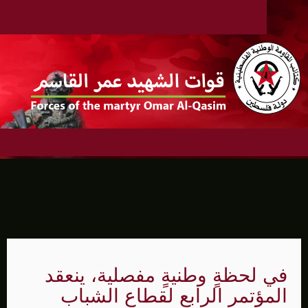
في لحظةٍ وطنيةٍ مفصلية، ينعقد
المؤتمر الرابع لقطاع الشباب