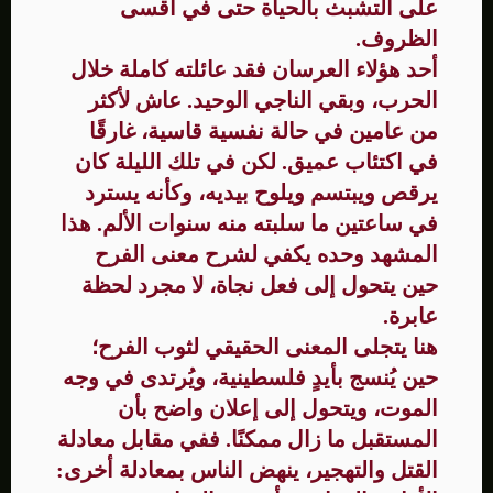
على التشبث بالحياة حتى في أقسى
الظروف.
أحد هؤلاء العرسان فقد عائلته كاملة خلال
الحرب، وبقي الناجي الوحيد. عاش لأكثر
من عامين في حالة نفسية قاسية، غارقًا
في اكتئاب عميق. لكن في تلك الليلة كان
يرقص ويبتسم ويلوح بيديه، وكأنه يسترد
في ساعتين ما سلبته منه سنوات الألم. هذا
المشهد وحده يكفي لشرح معنى الفرح
حين يتحول إلى فعل نجاة، لا مجرد لحظة
عابرة.
هنا يتجلى المعنى الحقيقي لثوب الفرح؛
حين يُنسج بأيدٍ فلسطينية، ويُرتدى في وجه
الموت، ويتحول إلى إعلان واضح بأن
المستقبل ما زال ممكنًا. ففي مقابل معادلة
القتل والتهجير، ينهض الناس بمعادلة أخرى: