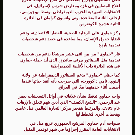
لعلاج المصابين في غزة ومعارض شرس لإسرائيل، في
الانتخابات التمهيدية للحزب الديمقراطي بوسط نيوجيرسي،
ليخلف النائبة المتقاعدة بوني واتسون كولمان في الدائرة
الثانية عشرة للكونغرس.
ركز حماوي على الرعاية الصحية، القضايا الاقتصادية، ودعم
قضايا حقوق الإنسان، مما ساعده في حصد دعم شخصيات
تقدمية بارزة.
فاز "حماوي" من بين اثني عشر مرشحًا بدعم من شخصيات
تقدمية مثل السيناتور بيرني ساندرز، الذي أيد حملة حماوي
في هذه الدائرة ذات الأغلبية الديمقراطية.
كما حظي “حماوي” بدعم السيناتور الديمقراطية عن ولاية
إلينوي، تامي داكوورث، التي صرحت بأنه أنقذ حياتها عندما
أصيبت أثناء خدمتهما معًا في العراق.
واجه حماوي تدقيقًا بشأن علاقاته في أوائل التسعينيات بعمر
عبد الرحمن، "الشيخ الكفيف" الذي أدين بتهم تتعلق بالإرهاب
عام 1995، والمرتبط بتفجير مركز التجارة العالمي قبل عامين
وهجمات أخرى مُخطط لها.
سيواجه آدم حماوي المرشح الجمهوري غريغ ميل في
الانتخابات العامة المقرر إجراؤها في شهر نوفمبر المقبل