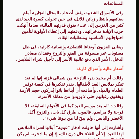
المساعدات.
وفي الأسواق الشعبية، يقف أصحاب المحال التجارية أمام
بضائعهم بانتظار زبائن قلائل، في حين تحولت كسوة العيد لدى
كثير من الغزيين إلى عبء يفوق قدرتهم المالية، بعدما أنهكت
حرب الإبادة مدخراتهم، ودفعتهم إلى إعطاء الأولوية لتأمين
احتياجاتهم الأساسية ومتطلبات البقاء.
ويعاني الغزيون أوضاعا اقتصادية وإنسانية كارثية، في ظل
مستويات غير مسبوقة من الفقر والنزوح وفقدان مصادر
الدخل، الأمر الذي دفع غالبية الأُسر إلى تأجيل شراء الملابس.
أسعار عالية وأسواق فارغة
وقالت أم محمد بدر، النازحة من شمالي غزة، إنها لم تعد
تفكر بملابس العيد لأطفالها، بقدر تفكيرها في كيفية توفير
الطعام والمياه. وأضافت أن أبناءها باتوا يُدركون حجم الأزمة
ويخفون رغباتهم حتى لا يزيدوا من معاناة الأسرة.
وقالت: "لم يعد موسم العيد كما في الأعوام السابقة، فلا
فرحة ولا مراسم، فالموت طرق كل باب، والنزوح أكل
الأخضر واليابس، ولم يبقَ لنا من بيوتنا شيء".
وأشارت إلى أنها حاولت ادخار "عيدية" أبنائها لشراء الملابس
لهذا العيد، إلا أن الغلاء حال دون ذلك، إذ إن ما ادخرته لم يكن