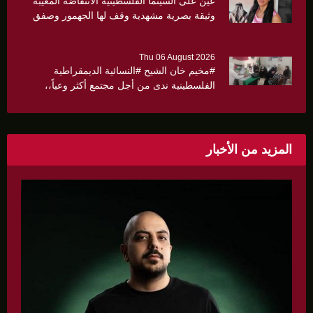
عين على السينما الفلسطينية الانتفاضة المغيبة
وثيقة بصرية مشهدية وقف لها الجهمور وصفق
كثيرا
Thu 06 August 2026
#مخيم خان الشيح #النسائية الديمقراطية
الفلسطينية ندى من أجل مجتمع أكثر وعياً،،
«ندى» تنظم ندوة صحية عن ألتهاب الكبد وتوزّع
بروشورات توعوية على سيدات الحي.
المزيد من الأخبار