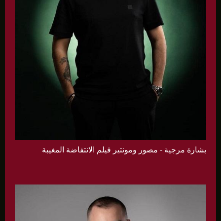
بشارة مرجية - مصور ومونتير فيلم الانتفاضة المغيبة