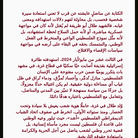
الكتابة عن مناضلٍ عايشته عن قرب لا تعني استعادة سيرة
شخصية فحسب، بل محاولة لفهم دلالات استهدافه ومعنى
غيابه. فالشهيد طلال أبو ظريفة لم يُغتل لأنه كان في مواجهة
عسكرية مباشرة، أو لأنه حمل السلاح لحظة استشهاده، بل
لأنه مثّل نموذج الفلسطيني الواعي والمنخرط في الفعل
الوطني، والمتمسك بحقه في البقاء على أرضه في مواجهة
سياسات الإقصاء والاقتلاع.
في الثالث عشر من مايو/أيار 2024، استهدفته طائرة
إسرائيلية بقذيفة أصابت حيًا سكنيًا في قطاع غزة، في مشهد
بات يتكرر يوميًا ضمن حرب مفتوحة على الإنسان
الفلسطيني: منازل تُدمَّر، وأجساد تُمزَّق، ودماء تُراق في ظل
غياب أي مساءلة دولية حقيقية. لم يكن اغتياله حدثًا معزولًا،
بل جزءًا من سياسة ممنهجة لا تميّز بين المدني والمناضل،
وتتعامل مع الفلسطيني باعتباره هدفًا دائمًا.
وُلد طلال في غزة، حاملًا هوية شعب يعيش بلا سيادة وتحت
الحصار. ومنذ سنواته الأولى، انخرط في صفوف اتحاد الشباب
الديمقراطي الفلسطيني «أشد»، حيث تبلور وعيه الوطني
على قاعدة أن فلسطين ليست مجرد مأساة إنسانية، بل
قضية تحرر وطني لشعب يناضل من أجل الحرية والكرامة
واستعادة حقوقه التاريخية.