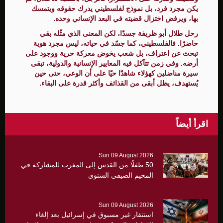
يكن مجرد فرد، بل نموذج لفلسطيني يدرك حقوقه ويتمسك
بها، ويرفض اختزال قضيته في البعد الإنساني وحده.
رحل طلال أبو ظريفة جسدًا، لكن المعنى الذي مثّله بقي
حاضرًا. فالفلسطيني، كما جسّد في حياته، ليس مجرد هوية
تبحث عن اعتراف، بل شعب يخوض معركة حرية ووجود على
أرضه. وفي زمن تتآكل فيه المعايير الإنسانية والدولية، تبقى
سيرة مناضلين كهؤلاء شاهدًا حيًا على أن الوعي، حتى حين
يُستهدف، يظل أبقى من القذائف وأكثر قدرة على البقاء.
اقرأ أيضاً
Sun 09 August 2026
50 طفلًا من القدس إلى المغرب للمشاركة في
المخيم الصيفي السنوي
Sun 09 August 2026
استنفار غير مسبوق في إسرائيل بعد إلغاء