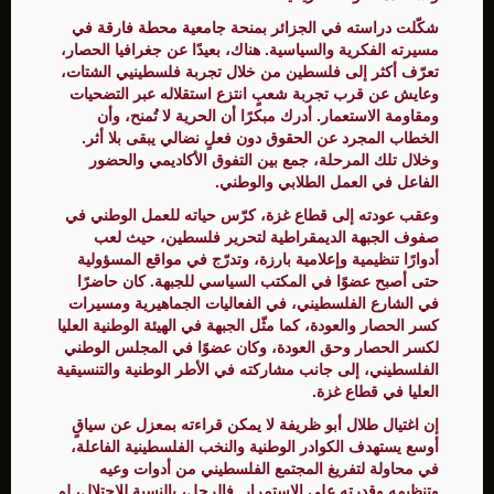
شكّلت دراسته في الجزائر بمنحة جامعية محطة فارقة في
مسيرته الفكرية والسياسية. هناك، بعيدًا عن جغرافيا الحصار،
تعرّف أكثر إلى فلسطين من خلال تجربة فلسطينيي الشتات،
وعايش عن قرب تجربة شعبٍ انتزع استقلاله عبر التضحيات
ومقاومة الاستعمار. أدرك مبكرًا أن الحرية لا تُمنح، وأن
الخطاب المجرد عن الحقوق دون فعلٍ نضالي يبقى بلا أثر.
وخلال تلك المرحلة، جمع بين التفوق الأكاديمي والحضور
الفاعل في العمل الطلابي والوطني.
وعقب عودته إلى قطاع غزة، كرّس حياته للعمل الوطني في
صفوف الجبهة الديمقراطية لتحرير فلسطين، حيث لعب
أدوارًا تنظيمية وإعلامية بارزة، وتدرّج في مواقع المسؤولية
حتى أصبح عضوًا في المكتب السياسي للجبهة. كان حاضرًا
في الشارع الفلسطيني، في الفعاليات الجماهيرية ومسيرات
كسر الحصار والعودة، كما مثّل الجبهة في الهيئة الوطنية العليا
لكسر الحصار وحق العودة، وكان عضوًا في المجلس الوطني
الفلسطيني، إلى جانب مشاركته في الأطر الوطنية والتنسيقية
العليا في قطاع غزة.
إن اغتيال طلال أبو ظريفة لا يمكن قراءته بمعزل عن سياقٍ
أوسع يستهدف الكوادر الوطنية والنخب الفلسطينية الفاعلة،
في محاولة لتفريغ المجتمع الفلسطيني من أدوات وعيه
وتنظيمه وقدرته على الاستمرار. فالرجل، بالنسبة للاحتلال، لم