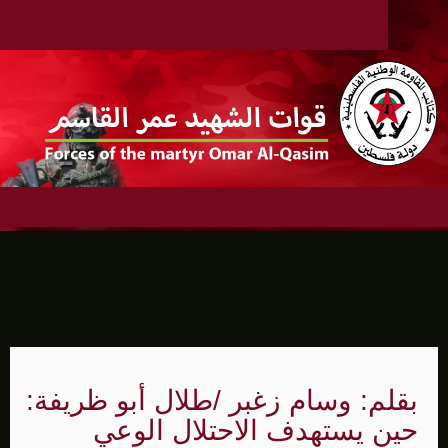
بقلم: وسام زغبر /طلال أبو ظريفة:
حين يستهدف الاحتلال الوعي