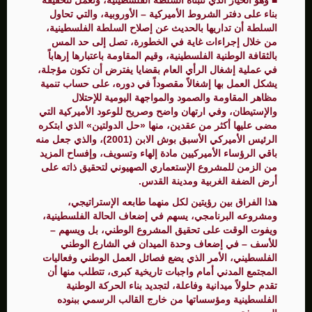
■ وهو الخيار الذي تتبناه السلطة الفلسطينية، وتعمل لتحقيقه
بناء على دفتر الشروط الأميركية – الأوروبية، والتي تحاول
السلطة أن تداريها بالحديث عن إصلاح السلطة الفلسطينية،
من خلال إجراءات غاية في الخطورة، تصل إلى حد المس
بالثقافة الوطنية الفلسطينية، وقيم المقاومة باعتبارها إرهاباً
في عملية إشغال الرأي العام بقضايا يفترض أن تكون مؤجلة،
يشكل العمل بها إشغالاً مقصوداً في دوره، على حساب تنمية
مظاهر المقاومة والصمود والمواجهة اليومية للإحتلال
والإستيطان، وفي ارتهان واضح وصريح للوعود الأميركية التي
مضى عليها أكثر من عقدين، منها «حل الدولتين» الذي ابتكره
الرئيس الأميركي الأسبق بوش الابن (2001)، والذي جعل منه
باقي الرؤساء الأميركيين مادة إلهاء وتسويف، وإفساح المزيد
من الزمن للمشروع الإستعماري الصهيوني لتحقيق ذاته على
أرض الضفة الغربية ومدينة القدس.
هذا الفراق بين رؤيتين لكل منهما طابعه الإستراتيجي،
ومشروعه البرنامجي، يسهم في إضعاف الحالة الفلسطينية،
ويفوت الوقت على تحقيق المشروع الوطني، بل ويسهم –
للأسف – في إضعاف وحدة الميدان في الشارع الوطني
الفلسطيني، الأمر الذي يضع فصائل العمل الوطني وفعاليات
المجتمع المدني أمام واجبات تاريخية كبرى، تتطلب منها أن
تقدم حلولاً ميدانية وفاعلة، لتجديد بناء الحركة الوطنية
الفلسطينية ومؤسساتها من خارج القالب الرسمي ببنوده