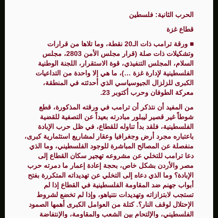
الحرب الثانية: فلسطين
قطاع غزة
■ ورقة ترامب ذات الـ20 نقطة، وما تلاها من قرارات
وتشكيلات ذات صلة (قرار مجلس الأمن 2803، مجلس
السلام، المجلس التنفيذي، قوة الاستقرار، اللجنة الوطنية
الفلسطينية لإدارة غزة …)، ما هي إلا واحدة من التداعيات
الكبرى للزلزال الجيوسياسي الذي أحدثته في المنطقة،
معركة الطوفان وحرب أكتوبر 23.
من المفيد أن نتذكر أن ترامب في ورقته المذكورة، قطع
شوطاً غير قصير ليبلور مبادرته بعيداً عن التصفية للقضية
الفلسطينية، فلقد بدأ تناوله للقطاع، في ظل حرب الإبادة
باعتباره مجرد أرض وجغرافيا وعقار لمشاريع استثمارية كبرى،
منفصلة عن المصالح المباشرة للوجود الفلسطيني، وما الذي
دعا ترامب للتخلي عن مشروعه تهجير سكان القطاع إلى
مصر والأردن بشكل خاص، بحجة إعادة إعمار ما دمرته حرب
الإبادة؟ وما الذي دعاه إلى التخلي عن تهديداته المتكررة بفتح
أبواب جهنم ضد المقاومة الفلسطينية في القطاع إذا لم
تستجب لابتزازاته وتهديدات نتنياهو، وإذا لم تخضع لشروط
الإحتلال لوقف النار؟. كتلة من العوامل الكبرى أهمها الصمود
الفلسطيني، والإلتحام بين الشعب والمقاومة، والإنتفاضة