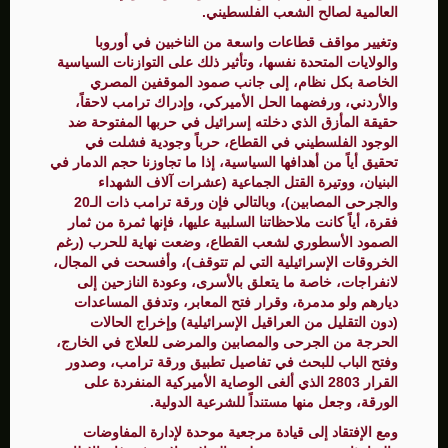
العالمية لصالح الشعب الفلسطيني.
وتغيير مواقف قطاعات واسعة من الناخبين في أوروبا
والولايات المتحدة نفسها، وتأثير ذلك على التوازنات السياسية
الخاصة بكل نظام، إلى جانب صمود الموقفين المصري
والأردني، ورفضهما الحل الأميركي، وإدراك ترامب لاحقاً،
حقيقة المأزق الذي دخلته إسرائيل في حربها المفتوحة ضد
الوجود الفلسطيني في القطاع، حرباً وجودية فشلت في
تحقيق أياً من أهدافها السياسية، إذا ما تجاوزنا حجم الدمار في
البنيان، ووتيرة القتل الجماعية (عشرات آلاف الشهداء
والجرحى المصابين)، وبالتالي فإن ورقة ترامب ذات الـ20
فقرة، أياً كانت ملاحظاتنا السلبية عليها، فإنها ثمرة من ثمار
الصمود الأسطوري لشعب القطاع، وضعت نهاية للحرب (رغم
الخروقات الإسرائيلية التي لم تتوقف)، وأفسحت في المجال،
لانفراجات، خاصة ما يتعلق بالأسرى، وعودة النازحين إلى
ديارهم ولو مدمرة، وقرار فتح المعابر، وتدفق المساعدات
(دون التقليل من العراقيل الإسرائيلية) وإخراج الحالات
الحرجة من الجرحى والمصابين والمرضى للعلاج في الخارج،
وفتح الباب للبحث في تفاصيل تطبيق ورقة ترامب، وصدور
القرار 2803 الذي ألغى الوصاية الأميركية المنفردة على
الورقة، وجعل منها مستنداً للشرعية الدولية.
ومع الإفتقاد إلى قيادة مرجعية موحدة لإدارة المفاوضات