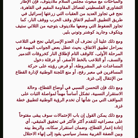
والمباحثات مع مبعوث مجلس السلام ملادينوف، فإن الإطار
التشاوري الفلسطيني لفصائل المقاومة المقيم في القاهرة،
نجح في تجاوز العديد من العقبات التي زرعتها إسرائيل في
طريق التطبيق السليم لاتفاق وقف الحرب ووقف النار، كما
تجاوز الضغوط التي وضعها ملادينوف بتوجيه من الثلاثي ستيف
ويتكوف وجاريد كوشنر وتوني بلير.
ومع ذلك علينا أن نعترف أن العدو الإسرائيلي نجح في التلاعب
بمراحل تطبيق الاتفاق، بحيث عطل بعض الجوانب المهمة في
المرحلة الأولى، كالوقف التام لإطلاق النار كخروقات التدمير
والنسف، أو التلاعب بالخط الأصفر، أو عرقلة دخول
المساعدات غير المشروطة، أو فرض رؤيته على حركة
المسافرين في معبر رفح، أو منع اللجنة الوطنية لإدارة القطاع
من الإنتقال إلى غزة.
ومع ذلك فإن التحسن النسبي في أوضاع القطاع، وحالة
الاستقرار النسبية، تشكل أساساً مهماً لمواصلة الثبات على
المواقف التي من شأنها أن تخدم الرؤية الوطنية لتطبيق خطة
غزة.
ومع ذلك يمكن القول إن باب الإحتمالات سوف يبقى مفتوحاً
على مصراعيه للتقدم أكثر فأكثر في تحقيق المتبقي، أي
إعادة إعمار القطاع، وضمان استقرار سكانه، والربط بينه
وبين الضفة الغربية بمسار سياسي يقود إلى إنهاء الاحتلال