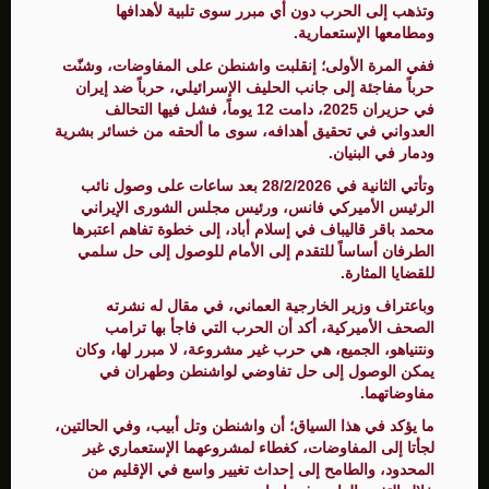
وتذهب إلى الحرب دون أي مبرر سوى تلبية لأهدافها
ومطامعها الإستعمارية.
ففي المرة الأولى؛ إنقلبت واشنطن على المفاوضات، وشنّت
حرباً مفاجئة إلى جانب الحليف الإسرائيلي، حرباً ضد إيران
في حزيران 2025، دامت 12 يوماً، فشل فيها التحالف
العدواني في تحقيق أهدافه، سوى ما ألحقه من خسائر بشرية
ودمار في البنيان.
وتأتي الثانية في 28/2/2026 بعد ساعات على وصول نائب
الرئيس الأميركي فانس، ورئيس مجلس الشورى الإيراني
محمد باقر قاليباف في إسلام أباد، إلى خطوة تفاهم اعتبرها
الطرفان أساساً للتقدم إلى الأمام للوصول إلى حل سلمي
للقضايا المثارة.
وباعتراف وزير الخارجية العماني، في مقال له نشرته
الصحف الأميركية، أكد أن الحرب التي فاجأ بها ترامب
ونتنياهو، الجميع، هي حرب غير مشروعة، لا مبرر لها، وكان
يمكن الوصول إلى حل تفاوضي لواشنطن وطهران في
مفاوضاتهما.
ما يؤكد في هذا السياق؛ أن واشنطن وتل أبيب، وفي الحالتين،
لجأتا إلى المفاوضات، كغطاء لمشروعهما الإستعماري غير
المحدود، والطامح إلى إحداث تغيير واسع في الإقليم من