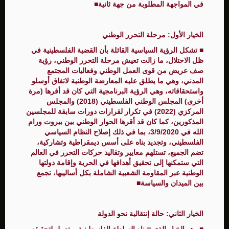
في المواجهة المطلوبة من جهة ثانية■
الخيار الأول: مرحلة التحرر الوطني
■ تشكل الرؤية السياسية القائلة بأن القضية الفلسطينية في
ظل الاحتلال، ما زالت تعيش مرحلة التحرر الوطني، رؤية
صف عريض من قوى العمل الوطني وفعاليات المجتمع
المدني، وهي ما يطلق عليه المعارضة الوطنية لاتفاق أوسلو
واستحقاقاته، وهي الرؤية البرنامجية التي كان قد أقرها (مرة
أخرى) المجلس الوطني الفلسطيني (2018) والمجلس
المركزي (2022) في تكرار لقرارات دورات سابقة للمجلسين
المذكورين، كما كان قد أقرها الحوار الوطني بين بيروت ورام
الله في 3/9/2020، بما في ذلك إصلاح النظام السياسي
الفلسطيني، وتجديد بناه على أسس ديمقراطية وتشاركية،
تضم الجميع، تستلهم معايير وتقاليد حركات التحرر في العالم
التي ستمكنها إلى تحقيق أهدافها في الحرية وإقامة دولتها
الوطنية عبر المقاومة الشعبية الشاملة بكل أساليبها، تجمع
بين الميدان والسياسة■
الخيار الثاني: حالة إنتقالية نحو الدولة