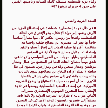
وقيام دولة فلسطينية مستقلة كاملة السيادة وعاصمتها القدس
على حدود 4 حزيران (يونيو) 67■
الضفة الغربية والقدس
■ في ظل هجمة إستعمارية متصاعدة في إستقطاع المزيد من
الأرض وضمها إلى دولة الإحتلال، يبدو الإفتراق في الحالة
الفلسطينية واضحاً بين رؤيتين، تعكس كل منها مساراً سياسياً
خاصاً بها يعبر في مضمونه عن مصالح طبقية واجتماعية
متناقضة، أفرزتها عملية الذهاب إلى إتفاق أوسلو والتقيد
بإستحاقاته، مقابل مصالح فئوية لأقلية في المجتمع
الفلسطيني، يقابلها موجات من الضرر السياسي والإجتماعي،
تلحق يومياً بمصالح الفئات الدنيا في المجتمع من عمال وصغار
موظفين وصغار منتجين وفلاحين ومزارعين، يعيشون في ظل
سلطة لا تملك الإرادة للدفاع عن مصالحهم سوى بالبيانات
والتصريحات والشكوى إلى مجتمع دولي ينشغل بالقضايا
الكبرى، بعد أن أسهمت سياسة الإستتباع والرضوخ للشروط
الأميركية، في إضعاف القضية الفلسطينية ووضعها في ثلاجة
الإنتظار، بينما المشروع الصهيوني الإستعماري يسير إلى
الأمام، غير عابئ لا بقرارات الشرعية الدولية ولا بالنداءات،
مستنداً إلى عنصرين رئيسيين: الدعم الأميركي غير المحدود
من جهة، وحالة الفرقة الفلسطينية، وغياب القيادة الموحدة