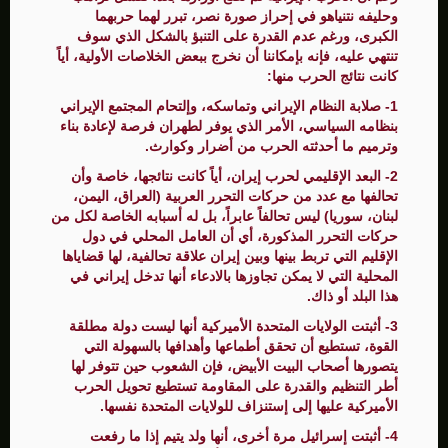
وحليفه نتنياهو في إحراز صورة نصر، تبرر لهما حربهما
الكبرى، ورغم عدم القدرة على التنبؤ بالشكل الذي سوف
تنتهي عليه، فإنه بإمكاننا أن نخرج ببعض الخلاصات الأولية، أياً
كانت نتائج الحرب منها:
1- صلابة النظام الإيراني وتماسكه، وإلتحام المجتمع الإيراني
بنظامه السياسي، الأمر الذي يوفر لطهران فرصة لإعادة بناء
وترميم ما أحدثته الحرب من أضرار وكوارث.
2- البعد الإقليمي لحرب إيران، أياً كانت نتائجها، خاصة وأن
تحالفها مع عدد من حركات التحرر العربية (العراق، اليمن،
لبنان، سوريا) ليس تحالفاً عابراً، بل له أسبابه الخاصة لكل من
حركات التحرر المذكورة، أي أن العامل المحلي في دول
الإقليم التي تربط بينها وبين إيران علاقة تحالفية، لها قضاياها
المحلية التي لا يمكن تجاوزها بالادعاء أنها تدخل إيراني في
هذا البلد أو ذاك.
3- أثبتت الولايات المتحدة الأميركية أنها ليست دولة مطلقة
القوة، تستطيع أن تحقق أطماعها وأهدافها بالسهولة التي
يتصورها أصحاب البيت الأبيض، فإن الشعوب حين تتوفر لها
أطر التنظيم والقدرة على المقاومة تستطيع تحويل الحرب
الأميركية عليها إلى إستنزاف للولايات المتحدة نفسها.
4- أثبتت إسرائيل مرة أخرى، أنها ولد يتيم إذا ما رفعت