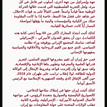
جهة وإسرائيل من جهة أخرى، أسلوب غير فاعل في كل
مرة، ولعل التجربة الفلسطينية التي قدمت خلالها الحركة
الوطنية صفاً قيادياً واسعاً، قضى اغتيالاً على يد قوات الاحتلال،
خير شاهد على فشل هذا النمط، خاصة إذا ما كانت المقاومة
تملك من الكيانية والمؤسسات والبنية ما يؤهلها لمواصلة
المسار أياً كانت خسائرها القيادية.
كذلك أثبت امتداد المعارك لأكثر من 60 يوماً (حتى كتابة هذه
الكلمات)، دون أن يحقق العدوان الأميركي – الإسرائيلي
أهدافه، تماسك المجتمع الإيراني ووقوفه وراء نظامه
السياسي، الذي جمع بين القيم الروحانية والأخلاقية والسياسية
بمفهومها الإنساني.
فمن حق إيران أن تقيم مشروعها النووي السلمي، لتعزيز
قدراتها العلمية والمعرفية وتطوير بناها الإنتاجية والإقتصادية.
ولقد سبق لها وأن إلتزمت قواعد وشروط الإمتثال إلى الوكالة
الدولية للطاقة، لولا إنقلاب ترامب على طهران عام 2018،
حين ألغى الإتفاق الذي وقعته الجمهورية الإسلامية مع الرئيس
الأسبق أوباما.
كذلك أثبتت إيران حقها في إمتلاك سلاحها الدفاعي،
كالصواريخ الباليستية والصواريخ متعددة الرؤوس، في مواجهة
الأعمال العدوانية الأميركية – الإسرائيلية، وللمرة الثانية
تنقلب الولايات المتحدة على جولة المفاوضات مع إيران،