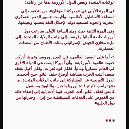
الولايات المتحدة وبعض الدول الأوروبية يدها عن رعايته:
في المرة الأولى في «معركة الطوفان»، حين تدفقت إلى
المنطقة الأساطيل الأطلسية، وأقيمت جسور الدعم العسكري
البحرية والجوية لتستعيد دولة الإحتلال الثقة بنفسها وبجيشها.
وفي المرة الثانية حيث ومنذ الساعة الأولى سارعت دول
أوروبا، خاصة ألمانيا وفرنسا، إلى جانب الولايات المتحدة، إلى
ملء مخازن الجيش الإسرائيلي بمئات الأطنان من المعدات
العسكرية.
5- أما على الصعيد العالمي، فإن الصين وروسيا وغيرها أدركت
حقيقة «القوة الأميركية»، وأن أميركا ليست هي الدولة الأقوى
في العالم عسكرياً ومالياً، فلكل قوة ثغرات، ولكل أخيل نقطة
ضعف أثبتت الحرب هشاشة أوضاع حلف الناتو، حين أحجمت
الدول الأوروبية عن المشاركة إلى جانب الولايات المتحدة، ما
دفع ترامب لاتهام قادة أوروبا بالجبن، والتلويح بمستقبل
غامض لحلف الناتو، أدت الحرب فيما أدت إليه إلى إضفاء حالة
من الغموض على العلاقات المستقبلية بين إيران وجيرانها من
دول الخليج■
■ ■ ■