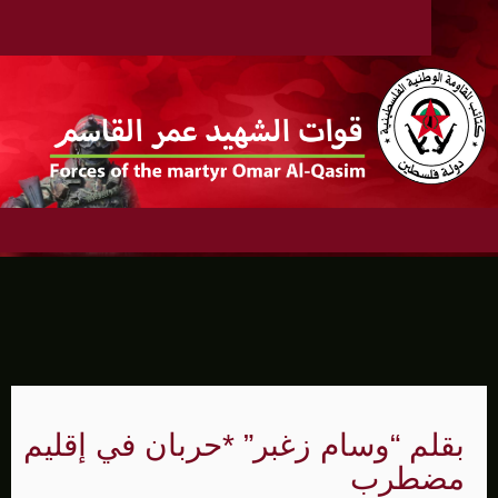
بقلم “وسام زغبر” *حربان في إقليم
مضطرب