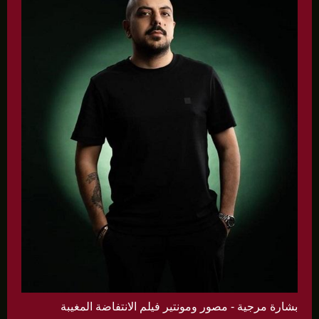
بشارة مرجية - مصور ومونتير فيلم الانتفاضة المغيبة