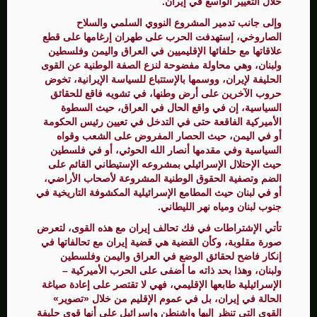
خلال التغيير الواسع في إيران.
وإلى جانب تدمير المشروع النووي السلمي والسلاح
الصاروخي، إستهدفت الحرب على طهران إرغامها على قطع
علاقاتها مع حلفائها الإقليميين في العراق واليمن وفلسطين
ولبنان، وهي محاولة مفضوحة لنزع الصفة الوطنية عن القوى
الحليفة لإيران، ووسمها بالإستتباع للسياسة الإيرانية، تخوض
حروب الآخرين على أرض وطنها، في تشويه فاقع للحقائق
السياسية، إن في واقع الحال في العراق، حيث السطوة
الأميركية الفاقعة حتى في التدخل في تعيين رئيس الحكومة
أو في اليمن، حيث الحصار المفروض على الشعب وقواه
السياسية وفي مقدمها أنصار الله الحوثي، أو في فلسطين
حيث الإحتلال الإسرائيلي بمشروعه الإستيطاني القائم على
الضم وتصفية الحقوق الوطنية المشروعة لأصحاب الأراضي،
أو في لبنان حيث المطامع الإسرائيلية المكشوفة التاريخية في
جنوب لبنان ومياه نهر الليطاني.
تأتي الإشتراطات في فك تحالف إيران مع هذه القوى، لتعرض
صورة مقلوبة، وكأن القضية هي قضية إيران مع تحالفاتها في
إنكار فاضح لحقائق الوضع في العراق واليمن وفلسطين
ولبنان، وهذا بحد ذاته ما أضفى على الحرب الأميركية –
الإسرائيلية طابعها الإقليمي، فهي لا تقتصر على إعادة صياغة
الحالة في إيران، بل في عموم الإقليم من خلال «تصوير»
القوى التي تنظر إليها واشنطن وإسرائيل على أنها قوى حليفة