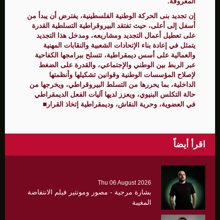
المعروفة.
إن تجديد بنى الحركة الوطنية الفلسطينية، يفترض أن يبدأ من
أسفل إلى أعلى، حيث تفتقد البيروقراطية التسلطية القدرة
على تعطيل أعمال التجديد ومشاريعه، ومدخل هذا التجديد
يتمثل في إعادة بناء الإتحادات الشعبية والنقابات المهنية
والعمالية على أسس ديمقراطية، تتسلح ببرامجها الكفاحية
عبر الربط بين الوطني والإجتماعي، والقدرة على الضغط
لإصلاح المؤسسات الوطنية وقوانين تشكيلها وأنظمتها
الداخلية، بما يحررها من التسلط البيروقراطي، ويخرجها من
حالة التكلس البنيوي، ويعزز لديها آليات الفعل الديمقراطي
في العضوية، وحرية النقاش، وديمقراطية إتخاذ القرار■
اقرأ أيضاً
Thu 06 August 2026
بشارة مرجية - مصور ومونتير فيلم الانتفاضة
المغيبة