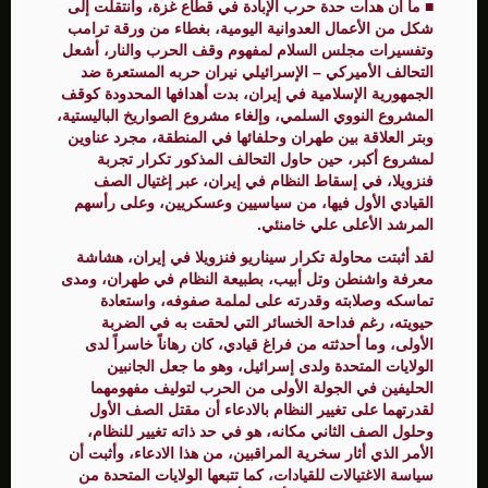
■ ما أن هدأت حدة حرب الإبادة في قطاع غزة، وانتقلت إلى
شكل من الأعمال العدوانية اليومية، بغطاء من ورقة ترامب
وتفسيرات مجلس السلام لمفهوم وقف الحرب والنار، أشعل
التحالف الأميركي – الإسرائيلي نيران حربه المستعرة ضد
الجمهورية الإسلامية في إيران، بدت أهدافها المحدودة كوقف
المشروع النووي السلمي، وإلغاء مشروع الصواريخ الباليستية،
وبتر العلاقة بين طهران وحلفائها في المنطقة، مجرد عناوين
لمشروع أكبر، حين حاول التحالف المذكور تكرار تجربة
فنزويلا، في إسقاط النظام في إيران، عبر إغتيال الصف
القيادي الأول فيها، من سياسيين وعسكريين، وعلى رأسهم
المرشد الأعلى علي خامنئي.
لقد أثبتت محاولة تكرار سيناريو فنزويلا في إيران، هشاشة
معرفة واشنطن وتل أبيب، بطبيعة النظام في طهران، ومدى
تماسكه وصلابته وقدرته على لملمة صفوفه، واستعادة
حيويته، رغم فداحة الخسائر التي لحقت به في الضربة
الأولى، وما أحدثته من فراغ قيادي، كان رهاناً خاسراً لدى
الولايات المتحدة ولدى إسرائيل، وهو ما جعل الجانبين
الحليفين في الجولة الأولى من الحرب لتوليف مفهومهما
لقدرتهما على تغيير النظام بالادعاء أن مقتل الصف الأول
وحلول الصف الثاني مكانه، هو في حد ذاته تغيير للنظام،
الأمر الذي أثار سخرية المراقبين، من هذا الادعاء، وأثبت أن
سياسة الاغتيالات للقيادات، كما تتبعها الولايات المتحدة من