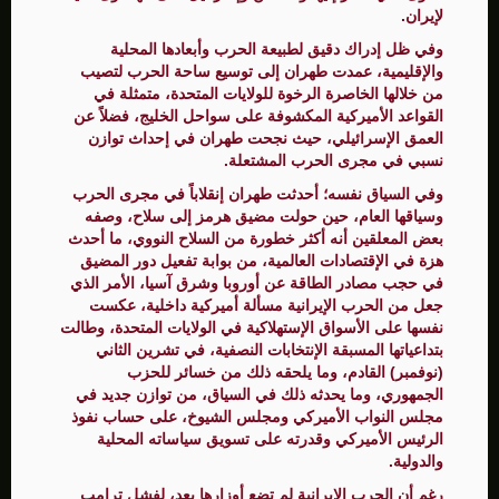
لإيران.
وفي ظل إدراك دقيق لطبيعة الحرب وأبعادها المحلية
والإقليمية، عمدت طهران إلى توسيع ساحة الحرب لتصيب
من خلالها الخاصرة الرخوة للولايات المتحدة، متمثلة في
القواعد الأميركية المكشوفة على سواحل الخليج، فضلاً عن
العمق الإسرائيلي، حيث نجحت طهران في إحداث توازن
نسبي في مجرى الحرب المشتعلة.
وفي السياق نفسه؛ أحدثت طهران إنقلاباً في مجرى الحرب
وسياقها العام، حين حولت مضيق هرمز إلى سلاح، وصفه
بعض المعلقين أنه أكثر خطورة من السلاح النووي، ما أحدث
هزة في الإقتصادات العالمية، من بوابة تفعيل دور المضيق
في حجب مصادر الطاقة عن أوروبا وشرق آسيا، الأمر الذي
جعل من الحرب الإيرانية مسألة أميركية داخلية، عكست
نفسها على الأسواق الإستهلاكية في الولايات المتحدة، وطالت
بتداعياتها المسبقة الإنتخابات النصفية، في تشرين الثاني
(نوفمبر) القادم، وما يلحقه ذلك من خسائر للحزب
الجمهوري، وما يحدثه ذلك في السياق، من توازن جديد في
مجلس النواب الأميركي ومجلس الشيوخ، على حساب نفوذ
الرئيس الأميركي وقدرته على تسويق سياساته المحلية
والدولية.
رغم أن الحرب الإيرانية لم تضع أوزارها بعد، لفشل ترامب