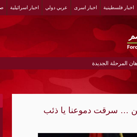
اخبار فلسطينية
اخبار اسرى
عربي دولي
اخبار اسرائيلية
صح
ن المرحلة الجديدة
ط إلى نظام أمني متعدد الأقطاب؟
ادر تمويل النظام الإيراني
سين … سرقت دموعنا يا ذئب
إطلاق نار لأسبوعين في غزة