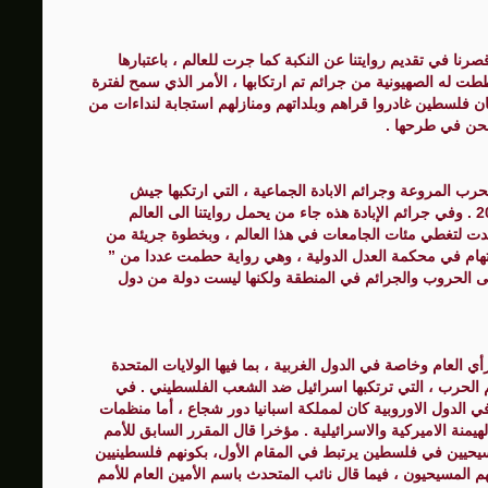
قصرنا في تقديم روايتنا عن النكبة كما جرت للعالم ، باعتبارها
طت له الصهيونية من جرائم تم ارتكابها ، الأمر الذي سمح لفترة
ان فلسطين غادروا قراهم وبلداتهم ومنازلهم استجابة لنداءات من
 نحن في طرحها .
رب المروعة وجرائم الابادة الجماعية ، التي ارتكبها جيش
الاحتلال في قطاع غزة بعد الثامن من اكتوبر الماضي 2023 . وفي جرائم الإبادة هذه جاء من يحمل روايتنا الى العالم
متدت لتغطي مئات الجامعات في هذا العالم ، وبخطوة جريئة من
تهام في محكمة العدل الدولية ، وهي رواية حطمت عددا من ”
ى الحروب والجرائم في المنطقة ولكنها ليست دولة من دول
أي العام وخاصة في الدول الغربية ، بما فيها الولايات المتحدة
 الحرب ، التي ترتكبها اسرائيل ضد الشعب الفلسطيني . في
 الدول الاوروبية كان لمملكة اسبانيا دور شجاع ، أما منظمات
يمنة الاميركية والاسرائيلية . مؤخرا قال المقرر السابق للأمم
سيحيين في فلسطين يرتبط في المقام الأول، بكونهم فلسطينيين
م المسيحيون ، فيما قال نائب المتحدث باسم الأمين العام للأمم