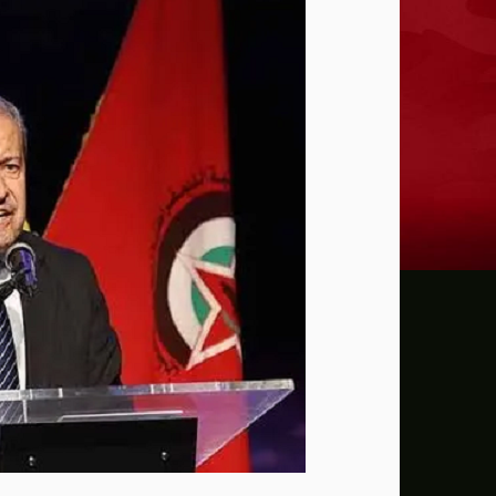
إدارة ترامب خسرت 75 حكماً في قضايا تتعلق بالتعديل الأول للدستور الأمريكي
عون: تقدم إيجابي في مفاوضات روما بشأن 
الزيدي لرئيس الاستخبارات السعودي: العراق
أمريكا تفرض عقوبات على منصة بدبي لمساع
تقرير: حرب إيران تهز التقارب الاقتصادي ب
"اليونيسف" توقف موظفا رفيعا بتهمة التجس
بزشكيان يتعهد بالصمود ويعلن: لن أستقيل 
الإدارة الأمريكية تخصص مليار دولار لدعم إدا
الدفاع الروسية تعلن تنفيذ ضربات دقيقة ع
سي إن إن: كبار قادة الجيش الأمريكي يبحث
مسؤول أميركي: تقدم في المحادثات بين عمان 