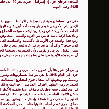
المتحدة فرحان 
2025 وحتى اليوم.
حتى في اوساط يهودية غير بعيدة عن الارتباط بالصهيونية
الإسرائيلي الأمريكي عومر بارتوف ، أحد أبرز خبراء اله
الجامعات الأمريكية في ولاية رود آيلاند ، موقفه الشجاع 
وجاء هذا الإعلان بعد عامين من التردد والبحث، حيث وثق 
ردود فعل واسعة في الأوساط الأكاديمية والسياسية العالم
الذي حدث ” وأكد أن ما يجري في غزة ليس مجرد خلل عار
تتبنى التفوق العرقي والقومي وأن الصهيونية، بصيغتها الحا
أن قدرة هذه الأيديولوجيا على إنتاج إبادة جماعية تجعل م
ويبقى ان نشير هنا بأن فصول هدم القرى والبلدات الفلسط
جرى في العام 1948 بل هي تتواصل بسينار
وممتلكاتهم وتحويلها الى مجال حيوي لمشاريع استيطانية 
العنصري ومن التطهير العرقي الصامت . أحد النماذج الق
في محافظتي جنين وطولكرم مؤخرا وما تشهده الأغوار ا
المنهجي للسكان من المنطقة وإحلال مستوطنين يهود محل
حقائق أخرى تقدم اساسا قانونيا مناسبا لعمل المحكمة ال
الاحتلال الدائم من تغيير للوضع الديمغرافي للسكان في ا