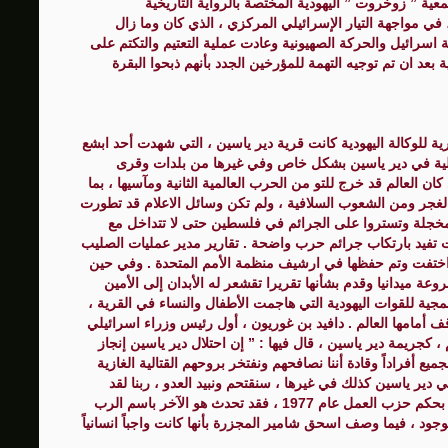
ية ” زوخروت ” اليهودية المختصة بالرواية التاريخية
 مواجهة التيار الإسرائيلي المركزي ، الذي كان وما زال
 اسرائيل والحركة الصهيونية وعادت عملية التعتيم والتكتم على
بعد ان تم توجيه التهمة للمؤرخين الجدد بأنهم ذبحوا البقرة
ية للوكالة اليهودية كانت قرية دير ياسين ، التي شهدت أحد ابشع
لعملية في دير ياسين بشكل خاص وفي غيرها من بلدات وقرى
 العالم قد خرج للتو من الحرب العالمية الثانية ومآسيها ، بما
الغجر ومن الشعوب السلافية ، ولم تكن وسائل الاعلام قد تطورت
 مخجلة وتستروا على الجرائم في فلسطين حتى لا تتداخل مع
ت تفيد بارتكاب جرائم حرب واضحة . تقارير مدير عمليات الصليب
ا اختفت وتم حفظها في ارشيف منظمة الأمم المتحدة . وفي حين
وعة ميدانيا وقدم بشأنها تقريرا تقشعر له الأبدان إلى الأمين
جية للقوات اليهودية التي هاجمت الأطفال والنساء في القرية ،
أمامها العالم . دافيد بن غوريون ، أول رئيس وزراء اسرائيلي
، كجريمة دير ياسين ، قال فيها : ” إن احتلال دير ياسين إنجاز
لجميع أفراداً وقادة أننا نصافحهم ونفتخر بروحهم القتالية الغازية
دير ياسين كذلك في غيرها ، سنقتحم ونبيد العدو ، ربنا لقد
اخترتنا للفتح “. أما مناحيم بيغن مناحيم بيغن ، الذي أطاح بحكم حزب العمل عام 1977 ، فقد تحدث هو الآخر باسم الرب
لوجود ، فيما وصف اسحق شامير المجزرة بأنها كانت واجباً انسانياً