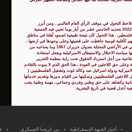
نلاحظ التحول في موقف الرأي العام العالمي . ومن أبرز
المؤشرات على ذلك القرار الأممي مطلع كانون اول عام 2022 بتحديد الخامس عشر من أيار يوما تحيي فيه الجمعية
لسطين . هذا التحول كان نتيجة طبيعية لصمود أهلنا في مناطق
 أرضهم كأقلية قومية حافظت على قضيتها وعلى وجودها في ارضها ،
وثانيا بفعل الاشتباك المتواصل بين أبناء الشعب الفلسطيني في الأراضي المحتلة بعدوان حزيران 1967 وما يصاحبه من
سياسة الاحتلال والاستيطان الاسرائيلية وبفعل استعادة
فاحية من أجل استرداد الحقوق تحت راية منظمة التحرير
وعلى حق اللاجئين في العودة ، هذا الحق الذي لا يموت بالتقادم
الاميركية ودولة اسرائيل ضد وكالة غوث وتشغيل الفلسطينيين (
اللاجئين الفلسطينيين وتمكينها من القيام بدورها وتقديم خدماتها
إنسانية وكشاهد على حق وطني وفردي وجماعي، مهمة وطنية يجب
ة أعدل قضية في تاريخ البشرية.
أخبار الجبهة الديمقراطية
من تاريخنا العسكري
ع