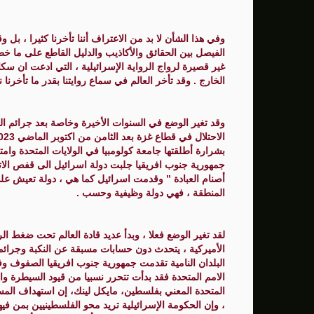
وفي هذا الشأن لا بد من الاعتراف أننا تأخرنا كثيرا ، بل و
الفيصل بين الحقائق والأكاذيب والدليل القاطع على ما خط
غير قصيرة لرواج الرواية الإسرائيلية ، التي ادعت ان سك
الخارج . وقد تأخر العالم في سماع روايتنا بقدر ما تأخرنا
وقد تغير الوضع في السنوات الأخيرة وخاصة بعد جرائم الح
بشرارة أطلقتها جامعة كولومبيا في الولايات المتحدة وا
جمهورية جنوب افريقيا جلبت دولة اسرائيل الى قفص الا
أصنام العبادة ” وقدمت اسرائيل كما هي ، دولة تعيش عل
المنطقة ، فهي دولة وظيفية وحسب .
لقد تغير الوضع فعلا ، وبدأ عديد قادة العالم تحت ضغط الر
الأميركية ، يتحدث دون حسابات مسبقة عن النكبة وجرائم
البلدان النامية تقدمت جمهورية جنوب افريقيا الصفوف وفي
الامم المتحدة فقد بدأت تتحرر نسبيا من قيود السيطرة واله
المتحدة المعني بفلسطين، مايكل لينك، إن استهداف الم
، وإن الحكومة الإسرائيلية تريد محو الفلسطينيين بمن فيه