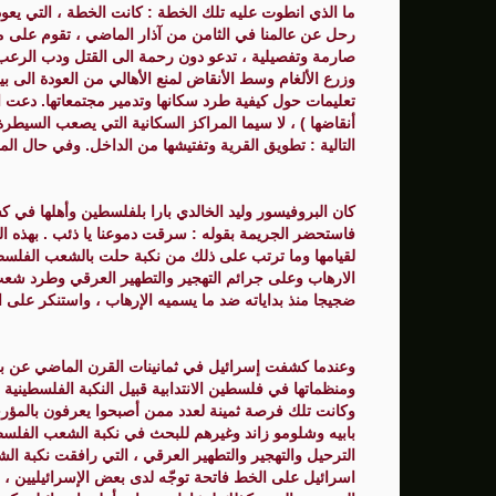
ما الذي انطوت عليه تلك الخطة : كانت الخطة ، التي يعو
رحل عن عالمنا في الثامن من آذار الماضي ، تقوم على مب
صارمة وتفصيلية ، تدعو دون رحمة الى القتل ودب الرعب
وزرع الألغام وسط الأنقاض لمنع الأهالي من العودة الى 
تعليمات حول كيفية طرد سكانها وتدمير مجتمعاتها. دعت ا
أنقاضها ) ، لا سيما المراكز السكانية التي يصعب السيطر
التالية : تطويق القرية وتفتيشها من الداخل. وفي حال ال
كان البروفيسور وليد الخالدي بارا بلفلسطين وأهلها في 
فاستحضر الجريمة بقوله : سرقت دموعنا يا ذئب . بهذه ا
الارهاب وعلى جرائم التهجير والتطهير العرقي وطرد شعب
ضجيجا منذ بداياته ضد ما يسميه الإرهاب ، واستنكر على 
وعندما كشفت إسرائيل في ثمانينات القرن الماضي عن بعض
ومنظماتها في فلسطين الانتدابية قبيل النكبة الفلسطينية 
وكانت تلك فرصة ثمينة لعدد ممن أصبحوا يعرفون بالمؤرخ
بابيه وشلومو زاند وغيرهم للبحث في نكبة الشعب الفلس
اسرائيل على الخط فاتحة توجّه لدى بعض الإسرائيليين ، 