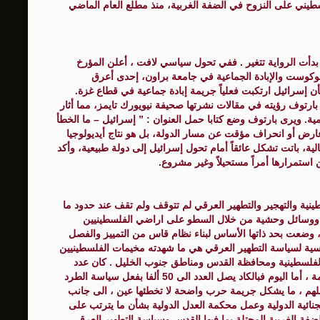
حق، إن إسرائيل أجبرت نحو 40 ألف فلسطيني على النزوح في الضفة الغربية، منذ مطلع العام الماضي
 بدأت الرواية تتغير . ففي تحول سياسي لافت ، أعلن المؤرخ
ولوكوست والإبادة الجماعية في جامعة براون، إحدى أعرق
بأن إسرائيل ارتكبت فعلياً جريمة إبادة جماعية في قطاع غزة.
بارتوف رؤيته في مقالات نشرتها صحيفة نيويورك تايمز، مما أثار
ية. ويرى بارتوف وضع كتابا حمل العنوان : ” إسرائيل – ما الخطأ
ض أو انحراف مؤقت عن مسار الدولة، بل هو نتاج أيديولوجيا
لية، باتت تشكل عائقاً أمام تحول إسرائيل إلى دولة طبيعية، وأكد
ن استمرارها أمراً مستحيلاً وغير مشروع.
ينية والتهجير والتطهير العرقي لم تتوقف ولم تقف عند حدود ما
يوهات وصور ووسائل وحشية من خلال السطو على اراضي الفلسطينيين
، وضعت بحد ذاتها الأساس لبناء نظام قاس من التمييز والفصل
اسية لسياسة التطهير العرقي هي ما شهدته مخيمات الفلسطينيين
لفلسطينية ومحافظة القدس ومناطق جنوب الخليل . كان عدد
سكان الاغوار الفلسطينية عام 1967 يتجاوز 125 الف نسمة ، أما اليوم فبالكاد يصل العدد الى 50 ألفا بفعل سياسة الطرد
هم ، ما يشكل جريمة حرب واضحة لا تخطئها عين ، الى جانب
جنائية الدولية وعمل محكمة العدل الدولية بشأن ما يترتب على
لضفة الغربية المحتلة بما فيها القدس وسياسة التطهير العرقي