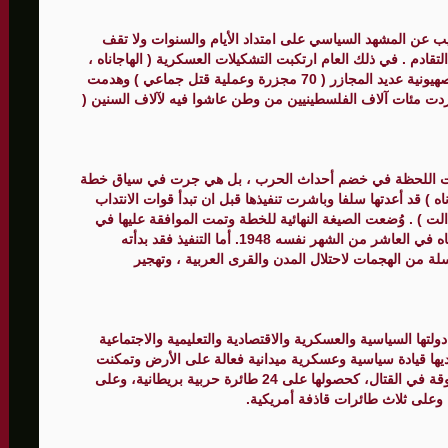
لى 73,384 شهيدا
تي تعرض لها الشعب الفلسطيني عام 1948 لا تغيب عن المشهد السياسي على امتداد الأيام والسنوات ولا تقف
قادم . في ذلك العام ارتكبت التشكيلات العسكرية ( الهاجاناه ،
شتيرن وليحي ) ، التي أقامتها الوكالة اليهودية والحركة الصهيونية عديد المجازر ( 70 مجزرة وعملية قتل جماعي ) وهدمت
سطينية ( 531 بلدة وقرية ) وشردت مئات آلاف الفلسطينيين من وطن عاشوا فيه لآلاف السنين (
ن بنت اللحظة في خضم أحداث الحرب ، بل هي جرت في سياق خطة
ه ) قد أعدتها سلفا وباشرت تنفيذها قبل ان تبدأ قوات الانتداب
ت ) . وُضعت الصيغة النهائية للخطة وتمت الموافقة عليها في
أوائل آذار 1948، وتم تعميمها على قادة الألوية في الهاغاناه في العاشر من الشهر نفسه 1948. أما التنفيذ فقد بدأته
ة من الهجمات لاحتلال المدن والقرى العربية ، وتهجير
لتها السياسية والعسكرية والاقتصادية والتعليمية والاجتماعية
ديها قيادة سياسية وعسكرية ميدانية فعالة على الأرض وتمكنت
من الحصول على صفقات أسلحة نوعية أعطتها مزايا متفوقة في القتال، كحصولها على 24 طائرة حربية بريطانية، وعلى