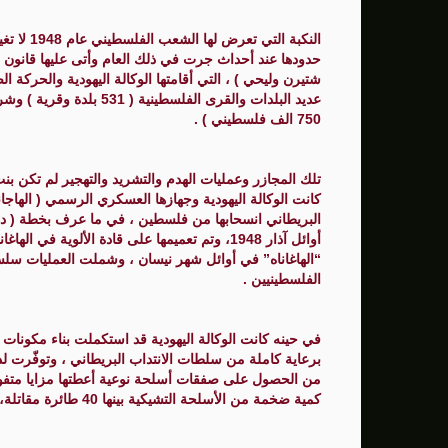
الصحة: ارتفاع ضحايا الحرب العدوانية على قطاع غزة إ
النكبة ال
حدودها عند أحداث جرت في ذلك العام وأتى عليها قانون الت
نساء غزة بين ثقل الواقع وضرورة التعافي
عديد البلدات والقرى الفل
750 الف فلسطيني ) .
تلك المجازر وعمليات الهدم والتشريد والتهجير لم تك
كانت الوكالة اليهودية وجهازها العسكري الرسمي ( الهاجانا
البريطاني انسحابها من فلسطين ، في ما عرف بخطة ( دال
“الهاغاناه” في أوائل شهر نيسان ، وشملت العمليات سلسل
الفلسطينيين .
في حينه كانت الوكالة اليهودية قد استكملت بناء مكونات دو
برعاية كاملة من سلطات الانتداب البريطاني ، وتوفّرت ل
كمية ضخمة من الأسلحة التشيكية بينها 40 طائرة مقاتلة، وعلى ثلاث طائرات قاذفة أمريكية.