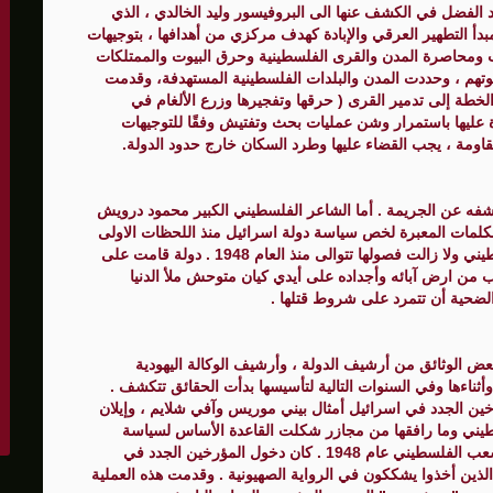
د الفضل في الكشف عنها الى البروفيسور وليد الخالدي ، الذي
دأ التطهير العرقي والإبادة كهدف مركزي من أهدافها ، بتوجيهات
 ومحاصرة المدن والقرى الفلسطينية وحرق البيوت والممتلكات
بيوتهم ، وحددت المدن والبلدات الفلسطينية المستهدفة، وقدمت
لخطة إلى تدمير القرى ( حرقها وتفجيرها وزرع الألغام في
ة عليها باستمرار وشن عمليات بحث وتفتيش وفقًا للتوجيهات
مقاومة ، يجب القضاء عليها وطرد السكان خارج حدود الدولة.
كشفه عن الجريمة . أما الشاعر الفلسطيني الكبير محمود درويش
لكلمات المعبرة لخص سياسة دولة اسرائيل منذ اللحظات الاولى
لقيامها وما ترتب على ذلك من نكبة حلت بالشعب الفلسطيني ولا زالت فصولها تتوالى منذ العام 1948 . دولة قامت على
 من ارض آبائه وأجداده على أيدي كيان متوحش ملأ الدنيا
الضحية أن تتمرد على شروط قتلها .
 الوثائق من أرشيف الدولة ، وأرشيف الوكالة اليهودية
وأثناءها وفي السنوات التالية لتأسيسها بدأت الحقائق تتكشف .
ين الجدد في اسرائيل أمثال بيني موريس وآفي شلايم ، وإيلان
طيني وما رافقها من مجازر شكلت القاعدة الأساس لسياسة
الترحيل والتهجير والتطهير العرقي ، التي رافقت نكبة الشعب الفلسطيني عام 1948 . كان دخول المؤرخين الجدد في
الذين أخذوا يشككون في الرواية الصهيونية . وقدمت هذه العملية