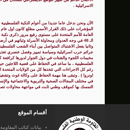
الاسرائيلية .
الآن ونحن ندخل عاما جديدا من أعوام النكبة الفلسطينية 
العامة للأمم المتحدة على مستوى رفيع مرور ذكرى نكبة ف
الـ 48 في وجه العدوان ومحاولة الأسرلة وثباتهم في
جرائم حرب اسرائيلية وسياسة تمييز وفصل عنصري تغذيها 
مخيمات اللجوء والشتات في دول الجوار لدورها كرافعة ك
الفلسطينية ، ما ساعد في الحفاظ على قضية اللاجئين حية 
رغم كل الاجراءات التي تتخذها كل من الولايات المتحدة 
اونروا ) . وتبقى هنا مهمة الحفاظ على وكالة غوث وتشغيل 
في مختلف المجالات الصحية والتربوية والاجتماعية وال
التمسك بها كموقف وطني ثابت في مواجهة محاولات تصفي
أقسام الموقع
بيانات كتائب المقاومة