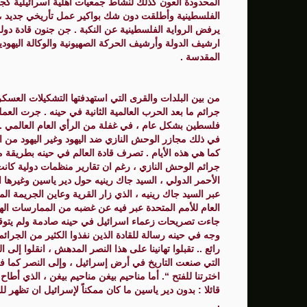
المحدودة العون كذلك لنشاط جمعيات أهلية اسرائيلية كجمع
الفلسطينية وأطلقت دون شك بواكير عمل تأريخي جديد ، في
يرفض الرواية الفلسطينية عن النكبة . جن جنون قادة دولة
ارشيف الدولة وأرشيف الحركة الصهيونية والوكالة اليهودية 
المقدسة .
من بين البلدات والقرى التي استهدفتها التشكيلات العسكر
جرائم ما بعد الحرب العالمية الثانية في حينه . جرت ا
فلسطين بشكل عام ، في غفلة من الرأي العام العالمي . كان
في ذلك مجازر الوحش النازي ضد اليهود وغير اليهود من 
كما هي هذه الأيام . تصرف قادة العالم في حينه بطريقة
جرائم الوحش النازي ، رغم ان تقارير منظمات دولية كان
الأحمر الدولي ، السيد جاك رينيه حول دير ياسين وغيره
عبر السيد جاك رينيه ، الذي زار القرية وعاين الجريمة المر
العام للأمم المتحدة عبر فيه عن غضبه من الممارسات الهم
جاءت تصريحات زعماء اسرائيل في حينه صادمة ولم يتوقف 
وجه في حينه رسالة للقادة الذين نفذوا الكثير من الجرائم 
رائع .. تقبلوا تهانينا على هذا النصر المدهش ، انقلوا إلى ا
التي صنعت التاريخ في أرض إسرائيل ، وإلى النصر كما في 
قائلا : بدون دير ياسين ما كان ممكناً لإسرائيل ان تظهر ل
.