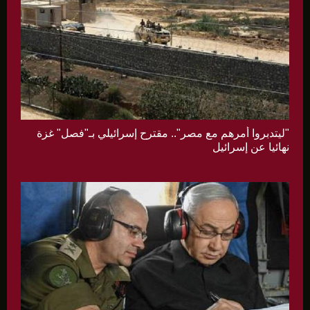
"ليتدبروا أمرهم مع مصر".. مقترح إسرائيلي بـ"فصل" غزة
نهائيا عن إسرائيل