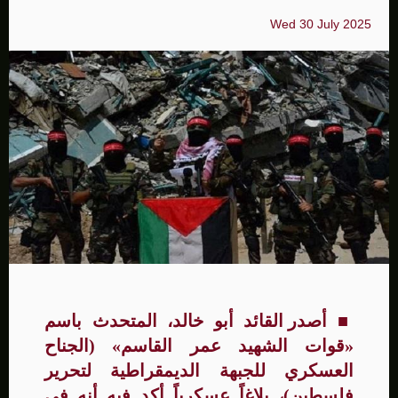
Wed 30 July 2025
■
أصدر القائد أبو خالد، المتحدث باسم
«قوات الشهيد عمر القاسم»
(الجناح
العسكري للجبهة الديمقراطية لتحرير
فلسطين)،
بلاغاً عسكرياً
أكد
فيه أنه في