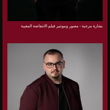
بشارة مرجية - مصور ومونتير فيلم الانتفاضة المغيبة