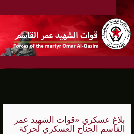
بلاغ عسكري «قوات الشهيد عمر
القاسم الجناح العسكري لحركة