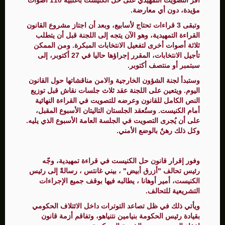
مؤيدة، دون أي معارضة.
وتبقى 3 قراءات تحتاج لأسابيع، وبعد أن اجتاز مشروع القانون
القراءة التمهيدية، وهو الآن يتجه إلى اللجنة قبل أن يتطلب
ثلاثة أصوات أخرى لتفعيل الانتخابات المبكرة. ومن الممكن
تأجيل الانتخابات، المقرر إجراؤها حاليا في 27 أكتوبر، إلى
سبتمبر أو منتصف أكتوبر.
وستبدأ لجنة الشؤون الخارجية والامن مناقشاتها حول القانون
اليوم. ويتعين على اللجنة عقد ثلاث جلسات نقاش قبل توزيع
النص الكامل للقانون وعرضه للتصويت في القراءة النهائية
أمام الكنيست. وستُعقد الجلستان التاليتان الأسبوع المقبل،
على أن يُجرى التصويت في الجلسة العامة الأسبوع الذي يليه.
وكل ذلك رهنٌ بالوضع الأمني.
وفور إقرار قانون حل الكنيست في قراءة تمهيدية، وجّه
رئيس تحالف "أزرق أبيض" ، بيني غانتس ، رسالةً إلى رئيس
الكنيست، أمير أوهانا ، يطالبه فيها بوقف جميع الإجراءات
التشريعية للتحالف.
ويأتي ذلك في ظل تصاعد التوترات داخل الائتلاف الحكومي
بقيادة رئيس الحكومة بنيامين نتنياهو، وتفاقم أزمة قانون