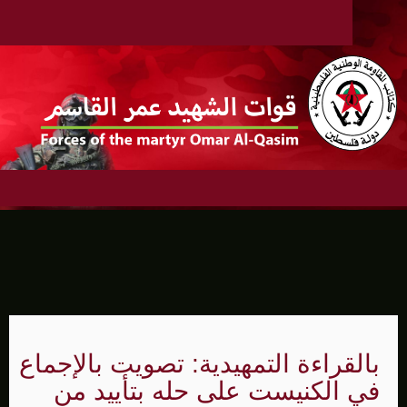
بالقراءة التمهيدية: تصويت بالإجماع
في الكنيست على حله بتأييد من