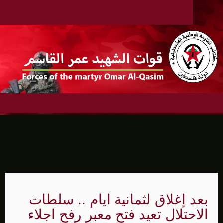
بعد إغلاق لثمانية ايام .. سلطات
الاحتلال تعيد فتح معبر رفح اجلاء