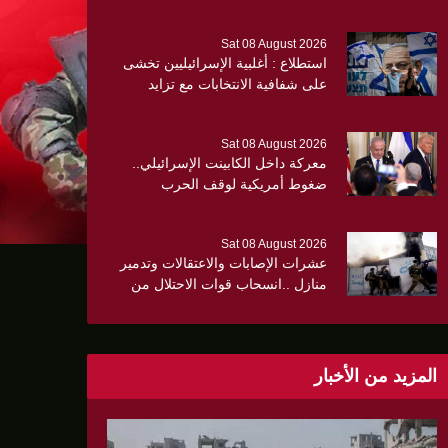
تنفيذ المرحلة الثانية من اتفاق وقف
النار
Sat 08 August 2026
استطلاع : أغلبية الإسرائيليين تخشى
على شفافية الانتخابات مع تزايد
الاستقطاب والتوتر الأمني
Sat 08 August 2026
معركة داخل الكابينت الإسرائيلي..
ضغوط أمريكية لوقف الحرب
1
واعتراضات متصاعدة
Sat 08 August 2026
عشرات الإصابات والاعتقالات وتدمير
منازل ..انسحاب قوات الاحتلال من
مخيم قلنديا وكفر عقب..
ة
المزيد من الأخبار