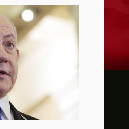
CNN: رئيس الأركان الأمريكي يفاجئ ترامب.. "الحرب مع إيران بحاجة إلى مخرج"
الاحتلال يواصل خروقاته : توغل شرقي دير ال
تمهيداً لنزع سلاح حماس ..الادارة الامريكي
لجنة غزة :،خطة لتطوير مواقع الإيواء المؤق
الصحافة الإسرائيلية الملف اليومي صادر عن المكتب
وحدوية الجبهة الديمقراطية لتحرير فلسطين:
مدريد تهدد إيطاليا بإجراءات مضادة إذا لم تت
حسن بايكر.. مؤثر هزّ حسابات الحزب الديم
ترامب يتحدى القضاء الأميركي: سأطعن أمام 
أجسام مجهولة ومناورات غريبة.. البنتاغون 
انفراج محتمل في أزمة هرمز.. اتفاق مؤقت ي