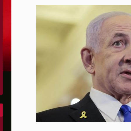
بلح واصابات بخان يونس وبيت لاهيا
ة تضغط على اسرائيل لوقف إطلاق نار لمدة أسبوعين في غزة
ت في القطاع وتحسين حياة النازحين
 الصحفي للجبهة الديمقراطية لتحرير فلسطين الخميس 6/8/2026 العدد 680
 من البرنامج المرحلي إلى مواجهة حرب الإبادة على غزة
راجع عن إجراءاتها الحدودية التي فرضتها مؤخرا
قراطي الأمريكي وأدخل فلسطين إلى معركة جيل “زد” السياسي
المحكمة العليا لوقف قرار تجميد مشروع قاعة البيت الأبيض
يكشف دفعة جديدة من ملفات الظواهر الجوية
فتح الطريق أمام عودة الملاحة