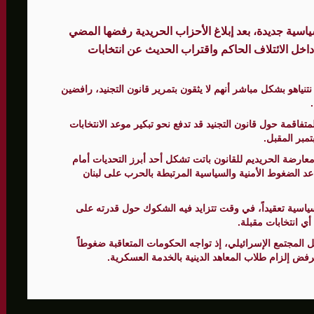
د 6 أشهر من القتال
ياسية جديدة، بعد إبلاغ الأحزاب الحريدية رفضها المضي
بادة على غزة ويرفضون خطة تنفيذ المرحلة الثانية من اتفاق وق
اخل الائتلاف الحاكم واقتراب الحديث عن انتخابات
تنياهو بشكل مباشر أنهم لا يثقون بتمرير قانون التجنيد، رافضين
تفاقمة حول قانون التجنيد قد تدفع نحو تبكير موعد الانتخابات
مبر المقبل.
ارضة الحريديم للقانون باتت تشكل أحد أبرز التحديات أمام
 الضغوط الأمنية والسياسية المرتبطة بالحرب على لبنان
سياسية تعقيداً، في وقت تتزايد فيه الشكوك حول قدرته على
ي انتخابات مقبلة.
 المجتمع الإسرائيلي، إذ تواجه الحكومات المتعاقبة ضغوطاً
فض إلزام طلاب المعاهد الدينية بالخدمة العسكرية.