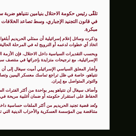
قادة الجيش الأميركي يبحثون عن مخرج من حرب إيران بع
تلقّى رئيس حكومة الاحتلال بنيامين نتنياهو ضربة س
وزراء إسرائيليون يطالبون باستئناف حرب الإ
في قانون التجنيد الإجباري، وسط تصاعد الخلافات د
مبكرة.
وذكرت وسائل إعلام إسرائيلية أن ممثلي الحريديم أبلغوا ن
اتخاذ أي خطوات لدعمه أو الترويج له في المرحلة الحالية.
وبحسب التقديرات السياسية داخل الاحتلال، فإن الأزمة الم
الإسرائيلية، مع ترجيحات متزايدة بإجرائها في منتصف سبت
وأشار المعلق السياسي الإسرائيلي أميت سيغال إلى أن مع
نتنياهو، خاصة في ظل تراجع تماسك معسكر اليمين وتصاعد
والتوتر المتواصل مع إيران.
وأضاف سيغال أن نتنياهو يمر بواحدة من أكثر الفترات ال
الحفاظ على استقرار حكومته أو ضمان أغلبية مريحة في أ
وتُعد قضية تجنيد الحريديم من أكثر الملفات حساسية داخل
متناقضة بين المؤسسة العسكرية والأحزاب الدينية التي تر