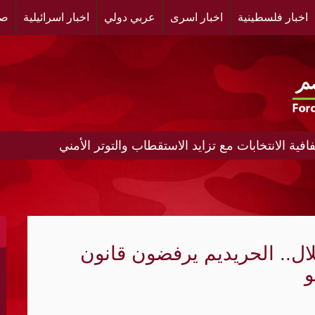
اخبار فلسطينية
اخبار اسرى
عربي دولي
اخبار اسرائيلية
صح
فية الانتخابات مع تزايد الاستقطاب والتوتر الأمني
مريكية لوقف الحرب واعتراضات متصاعدة
..انسحاب قوات الاحتلال من مخيم قلنديا وكفر عقب..
مختلف مناطق القطاع
لال.. الحريديم يرفضون قانون
ليشياتها في قطاع غزة بعد الانسحاب
و
ودية واليمن
تجديد الشرعية عبر صناديق الاقتراع