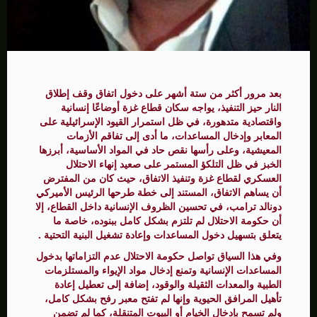
بعد مرور أكثر من ستة أشهر على دخول اتفاق وقف إطلاق
النار حيز التنفيذ، يواجه سكان قطاع غزة أوضاعًا إنسانية
واقتصادية متدهورة، في ظل استمرار القيود الإسرائيلية على
المعابر وإدخال المساعدات، ما أدى إلى تفاقم الأزمات
المعيشية، وعلى رأسها نقص حاد في المواد الأساسية، أبرزها
الخبز في ظل التلكؤ المستمر على صعيد إنهاء الاحتلال
العسكري لقطاع غزة وتنفيذ الاتفاق، حيث كان من المفترض
أن يساهم الاتفاق، المستند إلى خطة طرحها الرئيس الأميركي
دونالد ترامب، في تحسين الظروف الإنسانية داخل القطاع، إلا
أن حكومة الاحتلال لم تلتزم بشكل كامل ببنوده، خاصة ما
يتعلق بتسهيل دخول المساعدات وإعادة تشغيل البنية التحتية .
وفي هذا السياق تواصل حكومة الاحتلال عدم التزاماتها بدخول
المساعدات الإنسانية وتمنع إدخال مواد الإيواء والمستلزمات
الطبية والمعدات الثقيلة والوقود، إضافة إلى تعطيل إعادة
تأهيل المرافق الحيوية وإنها لم تفتح معبر رفح بشكل كامل،
ولم تسمح بإدخال الخيام أو البيوت المتنقلة، كما لم تضمن