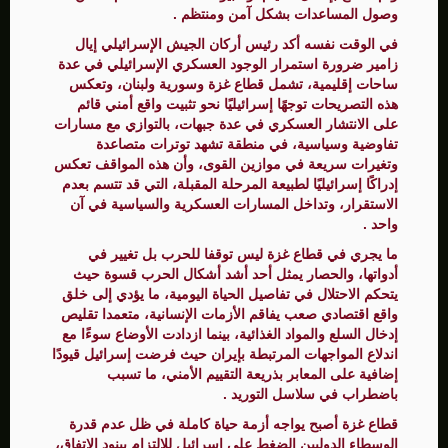
وصول المساعدات بشكل آمن ومنتظم .
في الوقت نفسه أكد رئيس أركان الجيش الإسرائيلي إيال
زامير ضرورة استمرار الوجود العسكري الإسرائيلي في عدة
ساحات إقليمية، تشمل قطاع غزة وسورية ولبنان، وتعكس
هذه التصريحات توجهًا إسرائيليًا نحو تثبيت واقع أمني قائم
على الانتشار العسكري في عدة جبهات، بالتوازي مع مسارات
تفاوضية وسياسية، في منطقة تشهد توترات متصاعدة
وتغيرات سريعة في موازين القوى، وأن هذه المواقف تعكس
إدراكًا إسرائيليًا لطبيعة المرحلة المقبلة، التي قد تتسم بعدم
الاستقرار، وتداخل المسارات العسكرية والسياسية في آن
واحد .
ما يجري في قطاع غزة ليس توقفا للحرب بل تغيير في
أدواتها، والحصار يمثل أحد أشد أشكال الحرب قسوة حيث
يتحكم الاحتلال في تفاصيل الحياة اليومية، ما يؤدي إلى خلق
واقع اقتصادي صعب يفاقم الأزمات الإنسانية، متعمدا تقليص
إدخال السلع والمواد الغذائية، بينما ازدادت الأوضاع سوءًا مع
اندلاع المواجهات المرتبطة بإيران حيث فرضت إسرائيل قيودًا
إضافية على المعابر بذريعة التقييم الأمني، ما تسبب
باضطراب في سلاسل التوريد .
قطاع غزة أصبح يواجه أزمة حياة كاملة في ظل عدم قدرة
الوسطاء الدوليين الضغط على إسرائيل للالتزام ببنود الاتفاق،