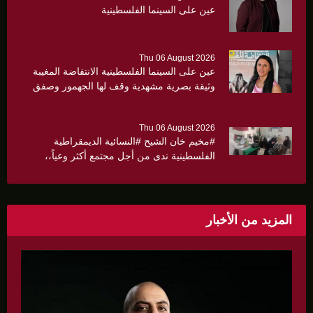
عين على السينما الفلسطينية
Thu 06 August 2026
عين على السينما الفلسطينية الانتفاضة المغيبة
وثيقة بصرية مشهدية وقف لها الجهمور وصفق
كثيرا
Thu 06 August 2026
#مخيم خان الشيح #النسائية الديمقراطية
الفلسطينية ندى من أجل مجتمع أكثر وعياً،،
«ندى» تنظم ندوة صحية عن ألتهاب الكبد وتوزّع
بروشورات توعوية على سيدات الحي.
المزيد من الأخبار