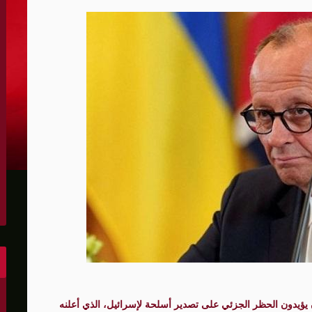
الكونغرس..ويرغب في اتفاق مع إيران
 عاصي التي أصيبت بقصف إسرائيلي
هو..,المفاوضات مع إيران "معقدة"
لهجمات أمريكية جديدة
 عسكرية مع إسرائيل
شحنات عسكرية قبالة سواحل أوديسا
أبو صفية
غاية" حاليا
يؤيدون الحظر الجزئي على تصدير أسلحة لإسرائيل، الذي أعلنه
الشرق الأوسط