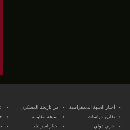
أخبار الجبهة الديمقراطية
من تاريخنا العسكري
ع
تقارير دراسات
أسلحة مقاومة
حر
عربي دولي
اخبار اسرائيلية
صح