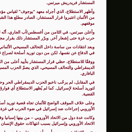
المستشار فريدريش ميرتس.
سنتكوم: إعادة توجيه 48 سفينة تجارية ضمن حصار إيران
زامير: أضعفنا حماس بشكل كبير وغيّرنا الوضع 
موقفهم.
وأعلن ميرتس، في الثامن من أغسطس/آب الجاري، أنّه لن
الوفد الأمريكي يطلب تعليق المفاوضات الثلا
حرب غزة حتى إشعار آخر. وبرّر المستشار ذلك بقرار مجلس
بشارة مرجية - مصور ومونتير فيلم الانتفاضة 
وبعد انتقادات من ساسة داخل التحالف المسيحي الألماني،
في الدفاع عن نفسها، لكن من دون توريد أسلحة لصراع ق
ووفقًا للاستطلاع، حظي قرار المستشار بتأييد أعلى من 
الديمقراطي والتحالف المسيحي، الذي يضمّ الحزب المس
البافاري.
في المقابل، لم يرحّب ناخبو الحزب الديمقراطي الحر وحز
لتوريد أسلحة لإسرائيل. كما لم يُظهر الاستطلاع أي فوار
القضية.
وعلى خلاف الموقف الواضح للألمان تجاه قضية توريد أسلح
الأوروبي إجراءات ضد إسرائيل في ضوء الحرب في غزة.
وكانت عدة دول من الاتحاد الأوروبي – من بينها إسبانيا و
الاتحاد الأوروبي وإسرائيل بسبب انتهاكات حقوق الإنسان