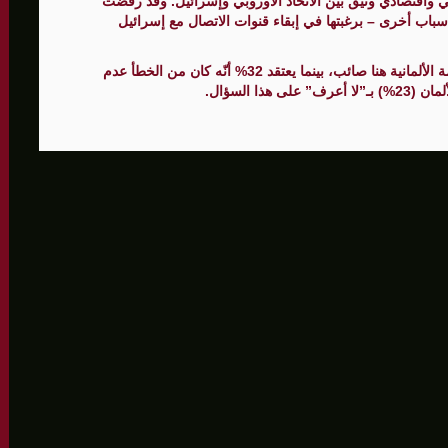
 واقتصادي وثيق بين الاتحاد الأوروبي وإسرائيل. وقد رفضت
أسباب أخرى – برغبتها في إبقاء قنوات الاتصال مع إسرائيل
ووفقًا للاستطلاع، يرى 45% من الألمان أنّ موقف الحكومة الألمانية هنا صائب، بينما يعتقد 32% أنّه كان من الخطأ عدم
ا السؤال.