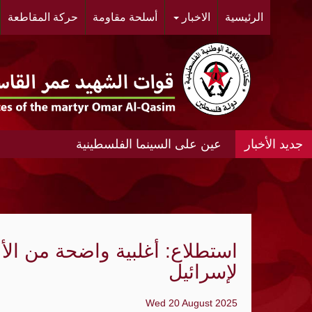
الرئيسية
الاخبار
أسلحة مقاومة
حركة المقاطعة
عين على السينما الفلسطينية
عين على السينما الفلسطينية الانتفاضة المغ
#مخيم خان الشيح #النسائية الديمقراطية ال
الحي.
استطلاع: أغلبية واضحة من الأ
"أشد" ومنظمة الجيل الجديد "مجد" ينظمان مه
لإسرائيل
«الديمقراطية»: عدوان الإحتلال المتواصل عل
Wed 20 August 2025
الواقع الجغرافي والديمغرافي في محيط مدي