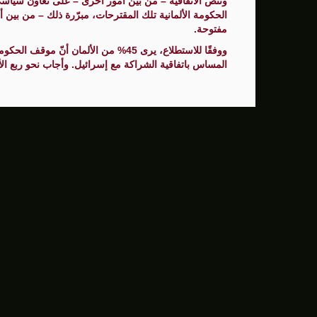
وتنص الاتفاقية – من بين أمور أخرى – على تعاون سياسي
الحكومة الألمانية تلك المقترحات، مبرّرة ذلك – من بين 
مفتوحة.
المساس باتفاقية الشراكة مع إسرائيل. وأجاب نحو ربع الألمان (23%) بـ”لا أعرف” على هذ