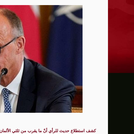
ترامب: يحذر من سيطرة الديمقراطيين على 
حماية الصحافيين تكرّم الصحافية كريستينا
فانس يؤكد وجود اختلافات في الرأي مع نتنيا
إيران تهدد بمهاجمة دول الخليج إذا تعرضت 
ن.تايمز: مشرعون أمريكيون يسعون لشراكة
الدفاع الروسية: ضربنا سفينتين محملتين ب
الـFBI فتح تحقيقا لمعرفة ما إذا كان ترامب "عميلا روسيا" بعد إقالته جيمس كومي
التماس للسماح لطبيب مستقل بفحص حسام 
الرئيس الإيراني: التواصل مع خامنئي "صعب لل
جيش الاحتلال يعلن مقتل جنديين وإصابة 4 جنوب لبنان
كشف استطلاع حديث للرأي أنّ ما يقرب من ثلثي الألمان 
"وول ستريت" ترتفع بدعم آمال التهدئة في 