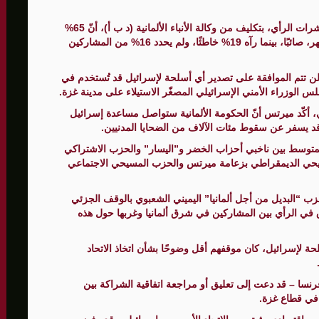
وأظهر الاستطلاع، الذي أجراه معهد “يوجوف” لقياس مؤشرات الرأي، بتكليف من وكالة الأنباء الألمانية (د ب أ)، أنّ 65%
من الألمان اعتبروا قرار المستشار، الصادر مطلع هذا الشهر، صائبًا، بينما رآه 19% خاطئًا، ولم يحدد 16% من المشاركين
الأمنيّ وعملياتنا الاستباقية مستمرة
 تتم الموافقة على تصدير أي أسلحة لإسرائيل قد تُستخدم في
ثية لإجراء مشاورات خاصة
 الوزراء الأمني الإسرائيلي المصغّر الاستيلاء على مدينة غزة.
المغيبة
 أكّد ميرتس أنّ الحكومة الألمانية ستواصل مساعدة إسرائيل
د يسفر عن سقوط مئات الآلاف من الضحايا المدنيين.
المتوسط بين ناخبي أحزاب الخضر و”اليسار” والحزب الاشتراكي
يحي الديمقراطي بزعامة ميرتس والحزب المسيحي الاجتماعي
ب “البديل من أجل ألمانيا” اليميني الشعبوي بالوقف الجزئي
ق في الرأي بين المشاركين في شرق ألمانيا وغربها حول هذه
ة لإسرائيل، كان موقفهم أقل وضوحًا بشأن اتخاذ الاتحاد
فرنسا – قد دعت إلى تعليق أو مراجعة اتفاقية الشراكة بين
 في قطاع غزة.