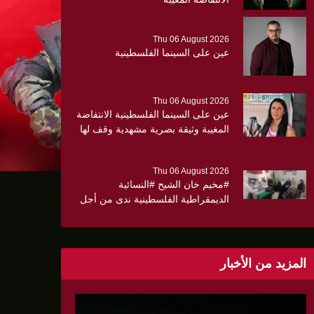
Thu 06 August 2026
عين على السينما الفلسطينية
Thu 06 August 2026
عين على السينما الفلسطينية الانتفاضة
المغيبة وثيقة بصرية مشهدية وقف لها
الجهمور وصفق كثيرا
Thu 06 August 2026
#مخيم خان الشيح #النسائية
الديمقراطية الفلسطينية ندى من أجل
مجتمع أكثر وعياً،، «ندى» تنظم ندوة
صحية عن ألتهاب الكبد وتوزّع
بروشورات توعوية على سيدات الحي.
المزيد من الأخبار