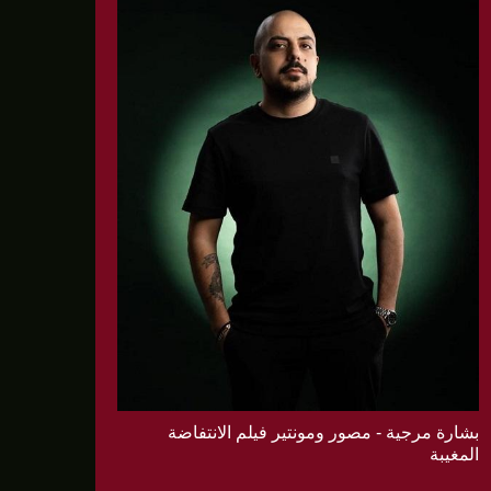
بشارة مرجية - مصور ومونتير فيلم الانتفاضة
المغيبة