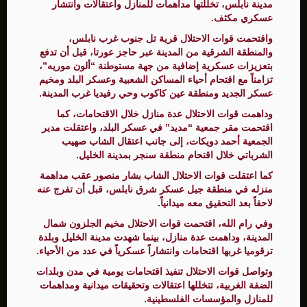
مدينة نابلس، تخللتها مداهمات للمنازل واعتقالات وانتشار
عسكري مكثف.
واقتحمت قوات الاحتلال قرية تل جنوب غرب نابلس،
والمنطقة الشرقية من المدينة عبر حاجز عورتا، قبل أن تدفع
بتعزيزات عسكرية إضافية من جهة مستوطنة “ألون موريه”،
تزامناً مع اقتحام أحياء المساكن الشعبية وعسكر البلد ومخيم
عسكر الجديد ومنطقة عين كاكوب وحي رفيديا غرب المدينة.
وداهمت قوات الاحتلال عدة منازل خلال الاقتحامات، كما
اقتحمت مقر جمعية “مديد” في عسكر البلد، واعتقلت مدير
الجمعية أحمد دويكات، إلى جانب اعتقال الشاب صهيب
الشرباتي خلال اقتحام منطقة سنجر بمدينة الخليل.
كما اعتقلت قوات الاحتلال الشاب بشار منصور عقب مداهمة
منزله في منطقة جبل عسكر شرق نابلس، قبل أن تفرج عنه
لاحقاً بعد التحقيق معه ميدانياً.
وفي رام الله، اقتحمت قوات الاحتلال مخيم الجلزون شمال
المدينة، وداهمت عدة منازل، بينما شهدت مدينة الخليل وبلدة
ترقوميا غربها اقتحامات وانتشاراً عسكرياً في عدد من الأحياء.
وتواصل قوات الاحتلال تنفيذ اقتحامات يومية في مدن وبلدات
الضفة الغربية، تتخللها اعتقالات وتحقيقات ميدانية ومداهمات
للمنازل والمؤسسات الفلسطينية.