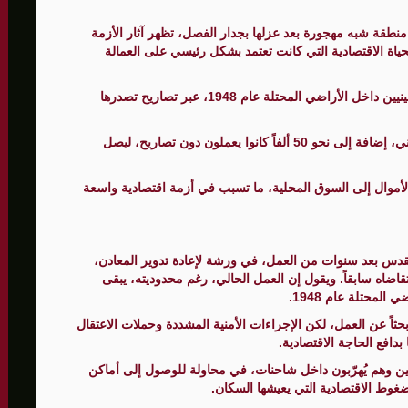
منطقة شبه مهجورة بعد عزلها بجدار الفصل، تظهر آثار الأزمة
اة الاقتصادية التي كانت تعتمد بشكل رئيسي على العمالة
الأمنيّ وعملياتنا الاستباقية مستمرة
ويعتمد اقتصاد الضفة الغربية منذ عقود على عمل الفلسطينيين داخل الأراضي المحتلة عام 1948، عبر تصاريح تصدرها
ثية لإجراء مشاورات خاصة
المغيبة
وقد بلغ عدد هؤلاء العمال نحو 150 ألف عامل بشكل قانوني، إضافة إلى نحو 50 ألفاً كانوا يعملون دون تصاريح، ليصل
أموال إلى السوق المحلية، ما تسبب في أزمة اقتصادية واسعة
لقدس بعد سنوات من العمل، في ورشة لإعادة تدوير المعادن،
اضاه سابقاً. ويقول إن العمل الحالي، رغم محدوديته، يبقى
محتلة عام 1948.
حثاً عن العمل، لكن الإجراءات الأمنية المشددة وحملات الاعتقال
دافع الحاجة الاقتصادية.
 وهم يُهرّبون داخل شاحنات، في محاولة للوصول إلى أماكن
وط الاقتصادية التي يعيشها السكان.