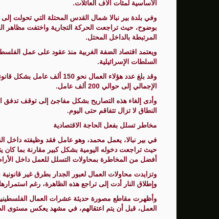
الأساسية لمئات آلاف العائلات.
سنتكوم: إعادة توجيه 48 سفينة تجارية ضمن حصار إيران
وفي بلدة بير نبالا شمال القدس المحتلة التي تحولت إلى 
بوضوح، حيث تراجعت الحركة التجارية واختفت مظاهر الحي
زامير: أضعفنا حماس بشكل كبير وغيّرنا الوضع 
المرتبطة بالداخل المحتل.
الوفد الأمريكي يطلب تعليق المفاوضات الثلا
السلطات الإسرائيلية.
بشارة مرجية - مصور ومونتير فيلم الانتفاضة 
الإجمالي إلى حوالي 200 ألف عامل.
وأدى إلغاء هذه التصاريح بشكل مفاجئ إلى توقف تدفق ال
النطاق لا تزال تتفاقم حتى اليوم.
مخاطر تسلل بفعل الحاجة الاقتصادية
في بير نبالا، يعمل محمد، وهو عامل فقد وظيفته داخل ا
حيث تراجعت دخوله اليومية بشكل كبير مقارنة بما كان يتق
أفضل من المخاطرة بمحاولات التسلل للعمل داخل الأراضي ال
وتزايدت محاولات العمال لعبور الجدار بطرق غير قانونية ب
وإطلاق النار أدت إلى تراجع هذه الظاهرة، رغم استمرارها ب
وأظهرت مقاطع مصورة حديثة عشرات العمال الفلسطينيين
العمل، قبل أن يتم اعتقالهم، في مشهد يعكس مستوى الضغ