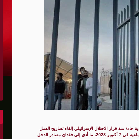
الكونغرس..ويرغب في اتفاق مع إيران
 عاصي التي أصيبت بقصف إسرائيلي
هو..,المفاوضات مع إيران "معقدة"
لهجمات أمريكية جديدة
 عسكرية مع إسرائيل
شحنات عسكرية قبالة سواحل أوديسا
أبو صفية
غاية" حاليا
 حادة منذ قرار الاحتلال الإسرائيلي إلغاء تصاريح العمل
لعشرات آلاف العمال الفلسطينيين عقب حرب الإبادة الجماعية في 7 أكتوبر 2023، ما أدى إلى فقدان مصادر الدخل
الشرق الأوسط