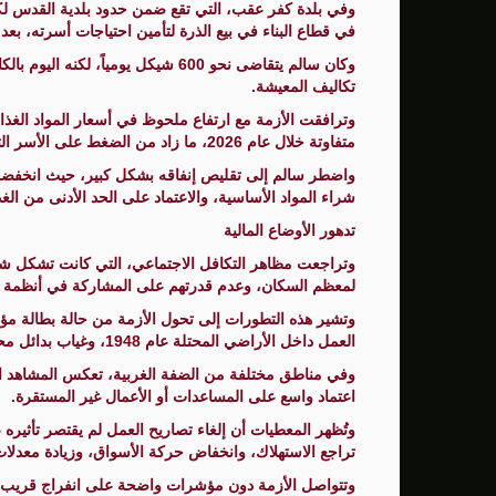
وفي بلدة كفر عقب، التي تقع ضمن حدود بلدية القدس لك
في قطاع البناء في بيع الذرة لتأمين احتياجات أسرته، بع
تكاليف المعيشة.
وترافقت الأزمة مع ارتفاع ملحوظ في أسعار المواد الغذ
متفاوتة خلال عام 2026، ما زاد من الضغط على الأسر التي فقدت مصادر دخلها.
شراء المواد الأساسية، والاعتماد على الحد الأدنى من الغذ
تدهور الأوضاع المالية
وتراجعت مظاهر التكافل الاجتماعي، التي كانت تشكل شبكة
لمعظم السكان، وعدم قدرتهم على المشاركة في أنظمة ال
وتشير هذه التطورات إلى تحول الأزمة من حالة بطالة مؤق
العمل داخل الأراضي المحتلة عام 1948، وغياب بدائل محلية قادرة على استيعاب الأعداد الكبيرة من العمال.
وفي مناطق مختلفة من الضفة الغربية، تعكس المشاهد الي
اعتماد واسع على المساعدات أو الأعمال غير المستقرة.
وتُظهر المعطيات أن إلغاء تصاريح العمل لم يقتصر تأثيره 
تراجع الاستهلاك، وانخفاض حركة الأسواق، وزيادة معدلات 
وتتواصل الأزمة دون مؤشرات واضحة على انفراج قريب، م