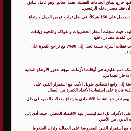
نها خارج نطاق الخدمات الفعلية، يعمل سالم، وهو عامل سابق
د أن فقد مصدر دخله الرئيسي.
وكان سالم يتقاضى نحو 600 شيكل يومياً، لكنه اليوم بالكاد يحصل على 150 شيكلاً، في ظل تراجع فرص العمل وارتفاع
ائية، حيث سجلت أسعار الخضروات والفواكه واللحوم زيادات
واضطر سالم إلى تقليص إنفاقه بشكل كبير، حيث انخفضت نفقات أسرته بنسبة تصل إلى 80%، مع تراجع القدرة على
اء.
 دعم تقليدية في أوقات الأزمات، نتيجة تدهور الأوضاع المالية
ادخار الجماعي.
تة إلى واقع اقتصادي طويل الأمد، مع استمرار القيود على
ومية تراجع النشاط الاقتصادي وارتفاع معدلات الفقر، في ظل
على الأفراد، بل امتد ليشمل بنية الاقتصاد المحلي، حيث أدى إلى
الديون بين الأسر.
ع استمرار القيود المفروضة على العمال، وتزايد الضغوط