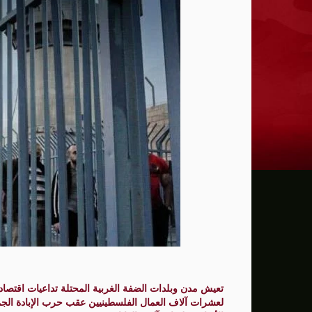
ترامب: يحذر من سيطرة الديمقراطيين على 
حماية الصحافيين تكرّم الصحافية كريستينا
فانس يؤكد وجود اختلافات في الرأي مع نتنيا
إيران تهدد بمهاجمة دول الخليج إذا تعرضت 
ن.تايمز: مشرعون أمريكيون يسعون لشراكة
الدفاع الروسية: ضربنا سفينتين محملتين ب
الـFBI فتح تحقيقا لمعرفة ما إذا كان ترامب "عميلا روسيا" بعد إقالته جيمس كومي
التماس للسماح لطبيب مستقل بفحص حسام 
الرئيس الإيراني: التواصل مع خامنئي "صعب لل
جيش الاحتلال يعلن مقتل جنديين وإصابة 4 جنوب لبنان
تعيش مدن وبلدات الضفة الغربية المحتلة تداعيات اقتصادية
"وول ستريت" ترتفع بدعم آمال التهدئة في 