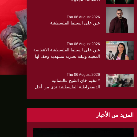
Thu 06 August 2026
عين على السينما الفلسطينية
Thu 06 August 2026
عين على السينما الفلسطينية الانتفاضة
المغيبة وثيقة بصرية مشهدية وقف لها
الجهمور وصفق كثيرا
Thu 06 August 2026
#مخيم خان الشيح #النسائية
الديمقراطية الفلسطينية ندى من أجل
مجتمع أكثر وعياً،، «ندى» تنظم ندوة
صحية عن ألتهاب الكبد وتوزّع
بروشورات توعوية على سيدات الحي.
المزيد من الأخبار