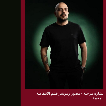
بشارة مرجية - مصور ومونتير فيلم الانتفاضة
المغيبة