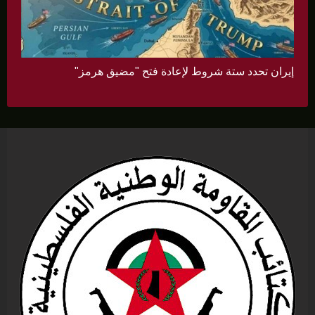
إيران تحدد ستة شروط لإعادة فتح "مضيق هرمز"