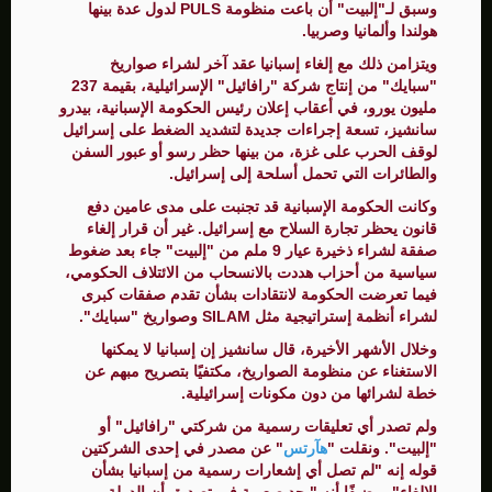
وسبق لـ"إلبيت" أن باعت منظومة PULS لدول عدة بينها
هولندا وألمانيا وصربيا.
ويتزامن ذلك مع إلغاء إسبانيا عقد آخر لشراء صواريخ
"سبايك" من إنتاج شركة "رافائيل" الإسرائيلية، بقيمة 237
مليون يورو، في أعقاب إعلان رئيس الحكومة الإسبانية، بيدرو
سانشيز، تسعة إجراءات جديدة لتشديد الضغط على إسرائيل
لوقف الحرب على غزة، من بينها حظر رسو أو عبور السفن
والطائرات التي تحمل أسلحة إلى إسرائيل.
وكانت الحكومة الإسبانية قد تجنبت على مدى عامين دفع
قانون يحظر تجارة السلاح مع إسرائيل. غير أن قرار إلغاء
صفقة لشراء ذخيرة عيار 9 ملم من "إلبيت" جاء بعد ضغوط
سياسية من أحزاب هددت بالانسحاب من الائتلاف الحكومي،
فيما تعرضت الحكومة لانتقادات بشأن تقدم صفقات كبرى
لشراء أنظمة إستراتيجية مثل SILAM وصواريخ "سبايك".
وخلال الأشهر الأخيرة، قال سانشيز إن إسبانيا لا يمكنها
الاستغناء عن منظومة الصواريخ، مكتفيًا بتصريح مبهم عن
خطة لشرائها من دون مكونات إسرائيلية.
ولم تصدر أي تعليقات رسمية من شركتي "رافائيل" أو
"إلبيت". ونقلت "
هآرتس
" عن مصدر في إحدى الشركتين
قوله إنه "لم تصل أي إشعارات رسمية من إسبانيا بشأن