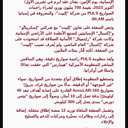
الإسبانية، يوم الإثنين، بشأن عقد أُبرم في تشرين الأول/
أكتوبر 2023، بقيمة 700 مليون يورو، لشراء راجمات
الصواريخ PULS من شركة "إلبيت"، والمعروفة في إسبانيا
باسم SILAM.
وتنص الصفقة على تعاون "إلبيت" مع شركتي "إسكريبانّو"
و"إكسبال" الإسبانيتين لتصنيع الأنظمة على الأراضي الإسبانية.
وكانت شركة "راينميتال" الألمانية العملاقة قد استحوذت على
شركة "إكسبال" العام الماضي. ولم يُعرف نصيب "إلبيت"
من الصفقة، لكنه قُدّر بمئات الملايين.
وتُعد منظومة PULS راجمة صواريخ دقيقة، وهي المنافس
المباشر للمنظومة الأميركية "هيمارس" التي حققت نجاحًا
واسعًا في أوكرانيا.
وتستطيع المنظومة إطلاق أنواع متعددة من الصواريخ، سواء
"غير الموجهة" أو الدقيقة، بدءًا من صواريخ غراد، مرورًا
بصواريخ AccuLAR-160 القادرة على إصابة أهداف تبعد 40
كيلومترًا بدقة تصل إلى 10 أمتار، وصولًا إلى صواريخ "نيتس
دورس" بمدى يصل إلى 300 كيلومتر.
وتشمل الصفقة الملغاة توريد 12 منصة إطلاق متنقلة، إضافة
إلى رادارات وطائرات مسيّرة ومركبات للدعم والتسليح
والإخلاء.