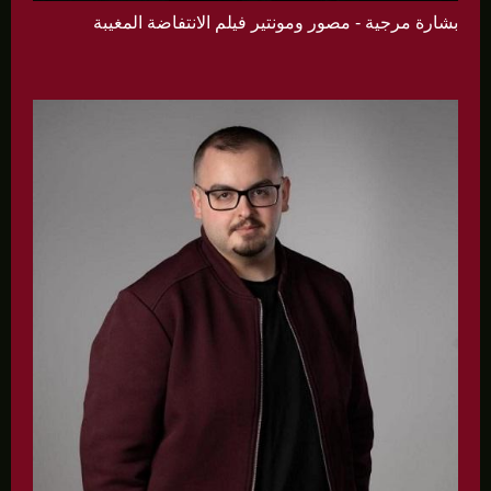
بشارة مرجية - مصور ومونتير فيلم الانتفاضة المغيبة