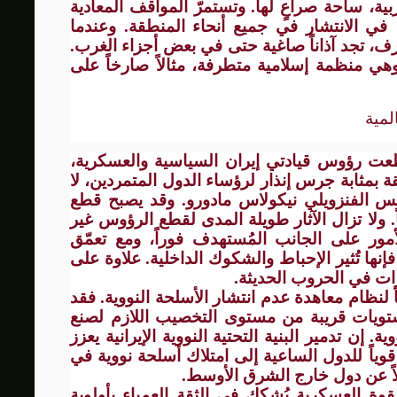
ية، ساحة صراعٍ لها. وتستمرّ المواقف المعادية
، في الانتشار في جميع أنحاء المنطقة. وعندما
ف، تجد آذاناً صاغية حتى في بعض أجزاء الغرب.
هي منظمة إسلامية متطرفة، مثالاً صارخاً على
لمية
قطعت رؤوس قيادتي إيران السياسية والعسكرية،
بقة بمثابة جرس إنذار لرؤساء الدول المتمردين، لا
يس الفنزويلي نيكولاس مادورو. وقد يصبح قطع
. ولا تزال الآثار طويلة المدى لقطع الرؤوس غير
أمور على الجانب المُستهدف فوراً، ومع تعمّق
نها تُثير الإحباط والشكوك الداخلية. علاوة على
ات في الحروب الحديثة.
اً لنظام معاهدة عدم انتشار الأسلحة النووية. فقد
تويات قريبة من مستوى التخصيب اللازم لصنع
 إن تدمير البنية التحتية النووية الإيرانية يعزز
وياً للدول الساعية إلى امتلاك أسلحة نووية في
اً عن دول خارج الشرق الأوسط.
قوة العسكرية يُشكك في الثقة العمياء بأولوية