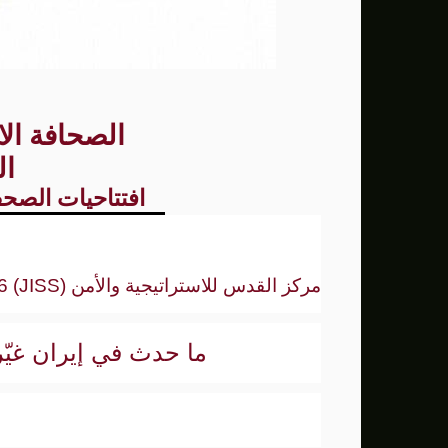
سنتكوم: إعادة توجيه 48 سفينة تجارية ضمن حصار إيران
زامير: أضعفنا حماس بشكل كبير وغيّرنا الوضع 
الوفد الأمريكي يطلب تعليق المفاوضات الثلا
الصحافة الا
بشارة مرجية - مصور ومونتير فيلم الانتفاضة 
ال
افتتاحيات الصحف
مركز القدس للاستراتيجية والأمن (
JISS
) 26/3/2026
ما حدث في إيران غيّر