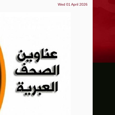
Wed 01 April 2026
ترامب: يحذر من سيطرة الديمقراطيين على 
حماية الصحافيين تكرّم الصحافية كريستينا
فانس يؤكد وجود اختلافات في الرأي مع نتنيا
إيران تهدد بمهاجمة دول الخليج إذا تعرضت 
ن.تايمز: مشرعون أمريكيون يسعون لشراكة
الدفاع الروسية: ضربنا سفينتين محملتين ب
الـFBI فتح تحقيقا لمعرفة ما إذا كان ترامب "عميلا روسيا" بعد إقالته جيمس كومي
التماس للسماح لطبيب مستقل بفحص حسام 
الرئيس الإيراني: التواصل مع خامنئي "صعب لل
جيش الاحتلال يعلن مقتل جنديين وإصابة 4 جنوب لبنان
"وول ستريت" ترتفع بدعم آمال التهدئة في 