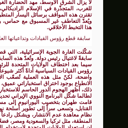
لا يزال الشرق الأوسط، مهد الحضارة الغرب
للغرب، المتجذّرة في الإسلام الراديكالي
تقترن هذه المواقف برسائل اليسار المتطر
ويُعدّ التعاطف غير المسبوق مع حماس، و
هذا التخبط الأخلاقي.
سابقة قطع رؤوس القيادات وتداعياتها العا
شكّلت الغارة الجوية الإسرائيلية، التي 
سابقةً لاغتيال رئيس دولة. وتُعدّ هذه السا
سيما بعد اختطاف الولايات المتحدة للرئ
رؤوس القيادات السياسية أداةً أكثر شيوعاً
واضحة، لكنّ مثل هذه العملية تُصعّب ال
الانطباع بوجود اختراق استخباراتي عميق، فإ
ذلك، أظهر الهجوم الدور الحاسم للاستخبار
لطالما شكّل البرنامج النووي الإيراني تحدي
قامت طهران بتخصيب اليورانيوم إلى مس
القنابل، وتسعى سراً إلى تطوير أسلحة نووية.
نظام معاهدة عدم الانتشار، ويشكل رادعاً ق
المنطقة، مثل تركيا والسعودية ومصر، فضل
إن استعداد الولايات المتحدة لاستخدام ال