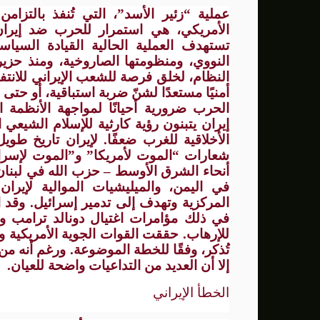
عملية “زئير الأسد”، التي تُنفذ بالتزا
تستهدف العملية الحالية القيادة السياسي
النووي، ومنظومتها الصاروخية، ومنذ حز
النظام، لخلق فرصة للشعب الإيراني للانت
أمنيًا مستعدًا لشنّ ضربة استباقية، أو حتى
الحرب ضرورية أحيانًا لمواجهة الأنظمة ا
إيران يتبنون رؤية كارثية للإسلام الشيعي 
الأخلاقية للغرب ضعفًا. لإيران تاريخ طوي
شعارات “الموت لأمريكا” و”الموت لإسرائي
أنحاء الشرق الأوسط – حزب الله في لبنان
في اليمن، والميليشيات الموالية لإيرا
المركزية وتهدف إلى تدمير إسرائيل. وقد امت
في ذلك مؤامرات اغتيال دونالد ترامب ومس
للإرهاب. حققت القوات الجوية الأمريكية والإ
تُذكر، وفقًا للخطة الموضوعة. ورغم أنه من ا
إلا أن العديد من التداعيات واضحة للعيان.
الخطأ الإيراني