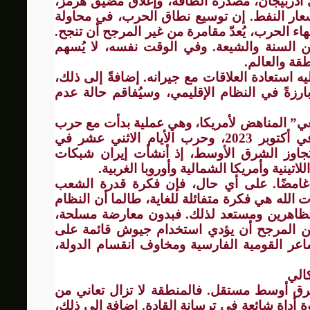
ذربيجان، مُصدِّرة الطاقة، وإغلاق مضيق هرمز،
أسعار النفط. إن توسيع نطاق الحرب، في محاولة
ء الحرب، يُعدّ مقامرة من غير المرجح أن تنجح.
بين السنة والشيعة. وفي الوقت نفسه، لا يُسهم
قة والعالم.
استعادة العلاقات مع جيرانه. إضافةً إلى ذلك،
ارزةً في النظام الإقليمي، وسيُفاقم حالة عدم
عي” المناهض لأمريكا، وهي عملية بدأت مع حرب
السيوف الحديدية عقب مجزرة حماس في أكتوبر 2023، وحرب الأيام الاثني عشر في
اعيات تتجاوز الشرق الأوسط، إذ أنشأت إيران شبكات
اتينية وأمريكا الشمالية وأوروبا الغربية.
 غامضًا. على أي حال، فإن فكرة قدرة الشعب
 الله هي فكرة متفائلة للغاية، طالما أن النظام
متظاهرين ومستعد لذلك. فبدون معارضة مسلحة،
ومن المرجح أن يؤدي استخدام جيوش قائمة على
مشاعر القومية الفارسية ومخاوف انقسام الدولة،
كالي
لشرق أوسط مستقل. فالمنطقة لا تزال تعاني من
داة شائعة في ترسانة القادة. إضافة إلى ذلك،