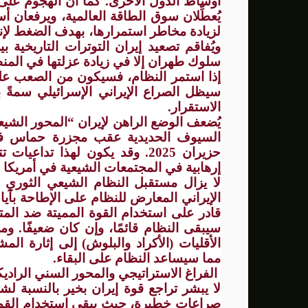
أوساط الدول الأخرى. كما أن الهجوم على أ
يُعطِّلان سوق الطاقة العالمية، ويرفعان 
لزيادة مخاطر استمرارها، بهدف الضغط لإنها
ويُفاقم تصعيد إيران التوترات التاريخية 
سلوك طهران إلا في زيادة عزلتها في المنط
إذا استمر النظام، فسيكون من الصعب عليه 
سيظل الصراع الإيراني الإسرائيلي سمةً ب
الاستقرار.
يُضعف الوضع الراهن لإيران “المحور الشي
حزيران 2025. وقد يكون لهذا تد
إرهابية في المجتمعات الشيعية في أمريكا الل
لا يزال مستقبل النظام الشيعي الثوري
الإيراني المعارض للنظام على الإطاحة بآيات
قادر على استخدام القوة المميتة ضد ال
سيبقى النظام قائمًا، وإن كان ضعيفًا. 
الأقليات (الأكراد والبلوش) إلى إثارة ال
مما سيساعد النظام على البقاء.
الفراغ الاستراتيجي والمحور السني الرادي
لا يبشر تراجع قوة إيران بخير بالنسبة 
صراعات خطيرة، حيث يبقى استخدام القوة أ