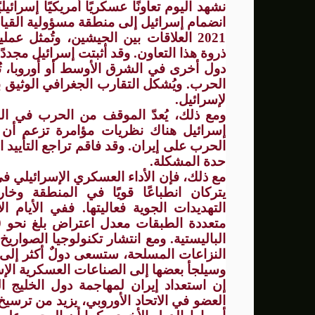
نشهد اليوم تعاونًا عسكريًا أمريكيًا إسرائيل
انضمام إسرائيل إلى منطقة مسؤولية القيادة
2021 العلاقات بين الجيشين، وتُمثل عم
ذروة هذا التعاون. وقد أثبتت إسرائيل مجدد
دول أخرى في الشرق الأوسط أو أوروبا، تُ
الحرب. ويُشكل التقارب الجغرافي الوثيق بي
لإسرائيل.
ومع ذلك، يُعدّ الموقف من الحرب في الو
إسرائيل هناك نظريات مؤامرة تزعم أن 
الحرب على إيران. وقد فاقم تراجع التأييد
حدة المشكلة.
مع ذلك، فإن الأداء العسكري الإسرائيلي 
يتركان انطباعًا قويًا في المنطقة وخارج
التهديدات الجوية فعاليتها. ففي الأيام 
الباليستية. ومع انتشار تكنولوجيا الصواريخ
النزاعات المسلحة، ستسعى دولٌ أكثر إلى ام
وسيلجأ بعضها إلى الصناعات العسكرية الإسر
إن استعداد إيران لمهاجمة دول الخليج ا
العضو في الاتحاد الأوروبي، يزيد من ترسيخ