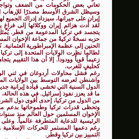
تعاني بعض الحكومات من الضعف وتواجه
وسيظل الشرق الأوسط مصدرًا للإرهاب ال
إيران على جيرانها، سيزداد إدراك الجميع لهذ
لقد أدت هزائم إيران ووكلائها إلى فراغٍ 
يتجسد في تركيا المدعومة من قطر. يُمث
حزبه نسخةً تركيةً من جماعة الإخوان المسل
الحنين إلى عظمة الإمبراطورية العثمانية. ك
لطالما نظرت الولايات المتحدة إلى تركي
زعيماً قوياً وودوداً. إلا أن هذا التقييم يت
كحليفٍ للغرب.
رغم فشل محاولات أردوغان في ثني الول
واشنطن لعرضه التوسط بين الولايات المتح
الدول السنية التي تخشى قيادة إيرانية جد
ما قد يعزز نفوذ إسرائيل. في هذه الحالة
من الدول من تركيا، إحدى أقوى دول الشر
وتحظى قدرات تركيا وطموحاتها بدعم م
الإخوان المسلمين حول العالم منذ سنوات. وت
الرئيسية للدعاية المتطرفة عالمياً. وع
رغم دعمها المستمر للحركات الإسلامية و
التمييز بين تركيا وقطر.