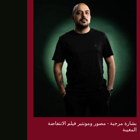
بشارة مرجية - مصور ومونتير فيلم الانتفاضة
المغيبة