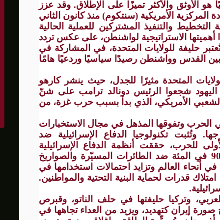
يًا هو الأوثق والأكثر تميزًا على الإطلاق. وقد عزز
 المركزية الأمريكية (سنتكوم) منذ كانون الثاني
لية التخطيط والتنفيذ المشتركين للعملية الحالية
ًا أهميتها الاستراتيجية لواشنطن، على عكس تردد
عتبر حليفة للولايات المتحدة، في المشاركة في
ن القدس وواشنطن رصيدًا سياسيًا وردعيًا هامًا
لايات المتحدة مثيرًا للجدل، حيث ينشر كارهو
اليهود شجعوا الرئيس دونالد ترامب على شنّ
 الشعبي الأمريكي، الذي بدأ بسبب حرب غزة، من
في الحرب وتفوقها المذهل في مجال الاستخبارات
ها. وتُثبت تكنولوجيا الدفاع الإسرائيلية ضد
الأولى للحرب، حققت أنظمة الدفاع الإسرائيلية
متعددة الطبقات معدل اعتراض بلغ نحو 90 في المئة ضد الطائرات المسيّرة والصواريخ
 في أنحاء العالم وتزايد احتمالات استخدامها في
تلاك قدرات لحماية البنية التحتية والمواطنين.
ائيلية.
لعربي، وتركيا حليفتها في حلف الناتو، وقبرص
 صورة إيران كتهديد، ويزيد من العداء تجاهها في