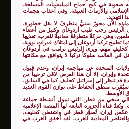
 صعوبة في كبح جماح الميليشيات المسلحة.
إسلامي والأزمات العنيفة. وفي أعقاب هجمات
ا التهديد.
يملؤه الآن محورٌ سنيٌّ متطرفٌ لا يقل خطورة،
ل الرئيس رجب طيب أردوغان وكثيرٌ من أعضاء
مين، وهي حركةٌ متطرفةٌ معاديةٌ للغرب، تغذيها
ما تطمح تركيا أردوغان إلى امتلاك قدراتٍ نووية.
ا كحليفٍ مهم، ويرى الرئيس ترامب في أردوغان
جاهل في الغالب سلوكاً تركياً لا يتوافق مع مكانتها
ايات المتحدة عن مهاجمة إيران، وعدم قبول
دة وإيران، إلا أن هذا العرض لاقى ترحيباً من
يدة قد تنظر إلى إسرائيل كحليف كما في السابق،
، سيُقرب منطق الحفاظ على توازن القوى العديد
ق الأوسط.
الي سخي من قطر، التي تمول أنشطة جماعة
ُعدّ قناة الجزيرة التابعة لها المنصة الإعلامية
لى عكس إيران، تُصوَّر قطر في واشنطن كحليف،
العناصر المعادية للغرب. لقد أخفق الغرب في