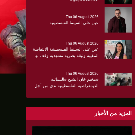
Thu 06 August 2026
عين على السينما الفلسطينية
Thu 06 August 2026
عين على السينما الفلسطينية الانتفاضة
المغيبة وثيقة بصرية مشهدية وقف لها
الجهمور وصفق كثيرا
Thu 06 August 2026
#مخيم خان الشيح #النسائية
الديمقراطية الفلسطينية ندى من أجل
مجتمع أكثر وعياً،، «ندى» تنظم ندوة
صحية عن ألتهاب الكبد وتوزّع
بروشورات توعوية على سيدات الحي.
المزيد من الأخبار