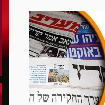
الكونغرس..ويرغب في اتفاق مع إيران
 عاصي التي أصيبت بقصف إسرائيلي
هو..,المفاوضات مع إيران "معقدة"
لهجمات أمريكية جديدة
 عسكرية مع إسرائيل
شحنات عسكرية قبالة سواحل أوديسا
أبو صفية
غاية" حاليا
الشرق الأوسط