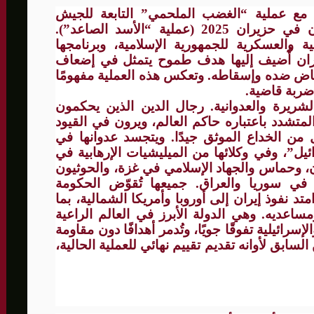
من مع عملية “الغضب الملحمي” التابعة للجيش
الأمريكي، هي استمرار للحرب ضد إيران في حزيران 2025 (عملية “الأسد الصاعد”).
ة والعسكرية للجمهورية الإسلامية، وبرنامجها
يران أُضيف إليها هدف طموح يتمثل في إضعاف
فاض ضده وإسقاطه. وتعكس هذه العملية مفهومًا
 ضربة قاضية.
لشريرة والعدوانية. رجال الدين الذين يحكمون
المتشدد باعتباره حاكم العالم، ويرون في القيود
ل من الخداع الموثق جيدًا. ويتجسد عدوانها في
ل”، وفي وكلائها من الميليشيات الإرهابية في
، وحماس والجهاد الإسلامي في غزة، والحوثيون
ن في سوريا والعراق. جميعها تُقوّض الحكومة
د نفوذ إيران إلى أوروبا وأمريكا الشمالية، بما
اعديه. وهي الدولة الأبرز في العالم الراعية
سرائيلية تفوقًا جويًا، وتُدمر أهدافًا دون مقاومة
لسابق لأوانه تقديم تقييم نهائي للعملية الحالية،